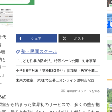
営代
シェア
ポスト
は
塾・民間スクール
の増
的と
「こども性暴力防止法」特設ページ公開…対象事業者や防犯カメラ設置を解説
リー
小学5-6年対象「英検ESG祭り」参加塾・教室を募集、受験料無料
く」
未来の教室、8/3まで公募…オンライン説明会7/22
る。
編集部にメッセージを送る
塾経
習室から始まった業界初のサービスで、多くの塾が抱