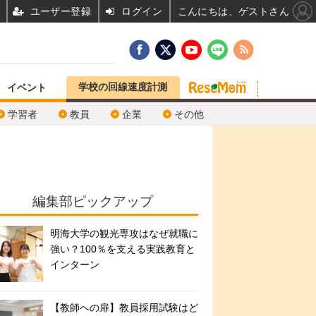
ユーザー登録
ログイン
こんにちは、ゲストさん
学校の回線速度計測
イベント
学習者
教員
企業
その他
編集部ピックアップ
明海大学の観光専攻はなぜ就職に
強い？100％を支える実践教育と
インターン
【教師への扉】教員採用試験はど