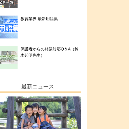
教育業界 最新用語集
保護者からの相談対応Q＆A（鈴
木邦明先生）
最新ニュース