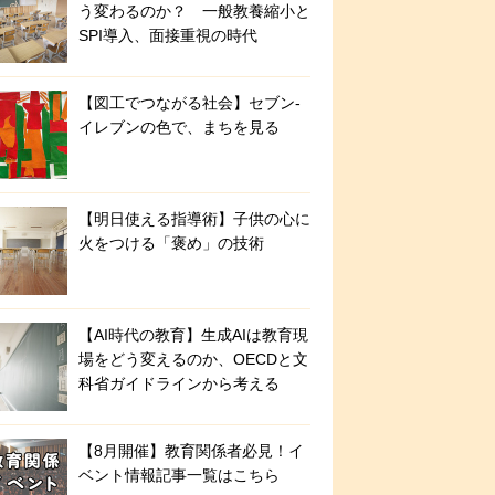
う変わるのか？ 一般教養縮小と
SPI導入、面接重視の時代
【図工でつながる社会】セブン‐
イレブンの色で、まちを見る
【明日使える指導術】子供の心に
火をつける「褒め」の技術
【AI時代の教育】生成AIは教育現
場をどう変えるのか、OECDと文
科省ガイドラインから考える
【8月開催】教育関係者必見！イ
ベント情報記事一覧はこちら