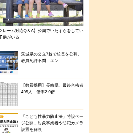
クレーム対応Q＆A】公園でいたずらをしてい
子供がいる
茨城県の公立7校で校長を公募、
教員免許不問…エン
【教員採用】長崎県、最終合格者
495人…倍率2.0倍
「こども性暴力防止法」特設ペー
ジ公開…対象事業者や防犯カメラ
設置を解説