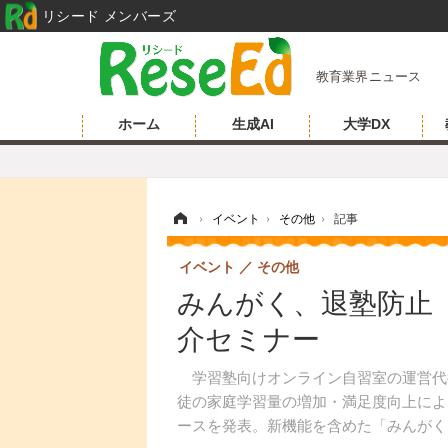
リシード メンバーズ
教育業界ニュース
ホーム
生成AI
大学DX
ホーム
›
イベント
›
その他
›
記事
イベント
その他
みんがく、退塾防止
介セミナー
学習塾向けオンライン自習室の運営代行「
徒の家庭学習量の増加・満足度向上によ
ースを発表。新機能を含めた「みんがく