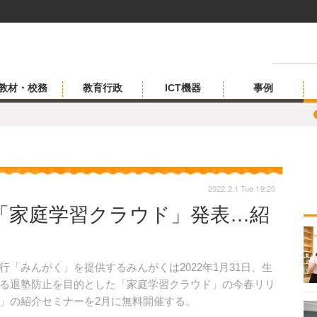
教材・校務
教育行政
ICT機器
事例
2022.2.1 Tue 19:20
「家庭学習クラウド」発表…紹
みんがく」を提供するみんがくは2022年1月31日、生
る退塾防止を目的とした「家庭学習クラウド」の今春リリ
」の紹介セミナーを2月に無料開催する。