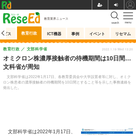
教育業界ニュース
menu
search
教育行政
ービス
ICT機器
事例
イベント
リセマム
教育行政
文部科学省
2022.1.19 Wed 13:20
オミクロン株濃厚接触者の待機期間は10日間…
文科省が周知
文部科学省は2022年1月17日、各教育委員会や大学設置者等に対し、オミク
ロン株患者の濃厚接触者の待機期間を10日間とすること等を示した事務連絡を
発出した。
文部科学省は2022年1月17日、