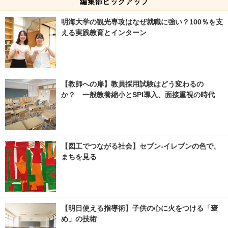
編集部ピックアップ
明海大学の観光専攻はなぜ就職に強い？100％を支
える実践教育とインターン
【教師への扉】教員採用試験はどう変わるの
か？ 一般教養縮小とSPI導入、面接重視の時代
【図工でつながる社会】セブン‐イレブンの色で、
まちを見る
【明日使える指導術】子供の心に火をつける「褒
め」の技術