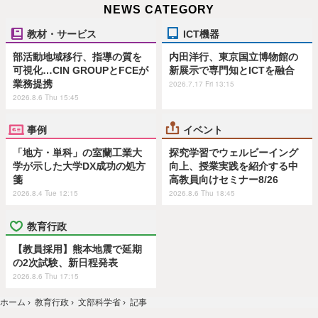
NEWS CATEGORY
教材・サービス
ICT機器
部活動地域移行、指導の質を
内田洋行、東京国立博物館の
可視化…CIN GROUPとFCEが
新展示で専門知とICTを融合
業務提携
2026.7.17 Fri 13:15
2026.8.6 Thu 15:45
事例
イベント
「地方・単科」の室蘭工業大
探究学習でウェルビーイング
学が示した大学DX成功の処方
向上、授業実践を紹介する中
箋
高教員向けセミナー8/26
2026.8.4 Tue 12:15
2026.8.6 Thu 18:45
教育行政
【教員採用】熊本地震で延期
の2次試験、新日程発表
2026.8.6 Thu 17:15
ホーム
›
教育行政
›
文部科学省
›
記事