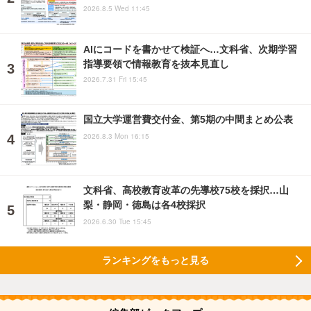
2026.8.5 Wed 11:45
AIにコードを書かせて検証へ…文科省、次期学習
指導要領で情報教育を抜本見直し
2026.7.31 Fri 15:45
国立大学運営費交付金、第5期の中間まとめ公表
2026.8.3 Mon 16:15
文科省、高校教育改革の先導校75校を採択…山
梨・静岡・徳島は各4校採択
2026.6.30 Tue 15:45
ランキングをもっと見る