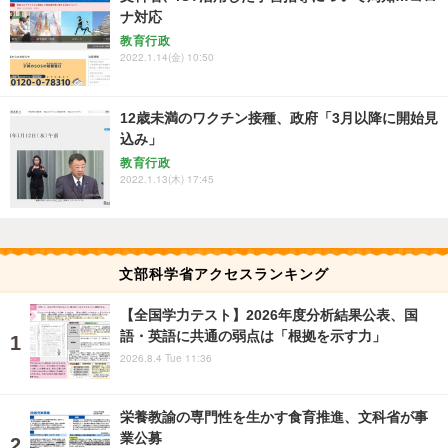
ナ対応
教育行政
2022.1.14(金) 10:50
12歳未満のワクチン接種、政府「3月以降に開始見
込み」
教育行政
2022.1.13(木) 17:45
文部科学省アクセスランキング
【全国学力テスト】2026年度分析結果公表、国
語・英語に共通の弱点は「根拠を示す力」
2026.8.4 Tue 11:36
栄養教諭の専門性を生かす食育推進、文科省が事
業公募