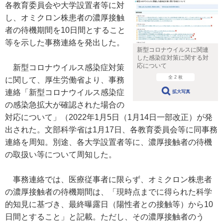
各教育委員会や大学設置者等に対
し、オミクロン株患者の濃厚接触
者の待機期間を10日間とすること
等を示した事務連絡を発出した。
新型コロナウイルスに関連
した感染症対策に関する対
応について
新型コロナウイルス感染症対策
全 2 枚
に関して、厚生労働省より、事務
連絡「新型コロナウイルス感染症
拡大写真
の感染急拡大が確認された場合の
対応について」（2022年1月5日（1月14日一部改正）が発
出された。文部科学省は1月17日、各教育委員会等に同事務
連絡を周知。別途、各大学設置者等に、濃厚接触者の待機
の取扱い等について周知した。
事務連絡では、医療従事者に限らず、オミクロン株患者
の濃厚接触者の待機期間は、「現時点までに得られた科学
的知見に基づき、最終曝露日（陽性者との接触等）から10
日間とすること」と記載。ただし、その濃厚接触者のう