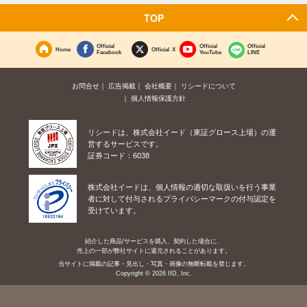
TOP
Official
Official
Official
Home
Official X
Facebook
YouTube
LINE
お問合せ
広告掲載
会社概要
リシードについて
個人情報保護方針
リシードは、株式会社イード（東証グロース上場）の運
営するサービスです。
証券コード：6038
株式会社イードは、個人情報の適切な取扱いを行う事業
者に対して付与されるプライバシーマークの付与認定を
受けています。
紹介した商品/サービスを購入、契約した場合に、
売上の一部が弊社サイトに還元されることがあります。
当サイトに掲載の記事・見出し・写真・画像の無断転載を禁じます。
Copyright © 2026 IID, Inc.