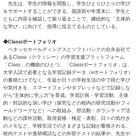
先生は、学生の情報を閲覧し、学生ひとりひとりの学び
をサポートすることができる。面談前や年度末に、学生と
ともに内容を確認して振り返ることで、継続的な「主体的
な学び」に向けて、指導に役立てるものとしている。
◆Classiポートフォリオ
ベネッセホールディングスとソフトバンクの合弁会社で
あるClassi（クラッシー）の学習支援プラットフォーム
「Class」の機能のひとつ。「Classiポートフォリオ」は、
大学入試で必要となる学習記録データ（eポートフォリオ）
の蓄積だけでなく、生徒が日々の学校生活の中で得た学び
や気付きを、スマートフォンやタブレットなどで記録しな
がら“主体的に学ぶ力”を育成。学習計画・学習活動、主体
的・対話的な深い学び（探究などの校内の研究活動やフィ
ールドワークなど）への取組み、部活動・ボランティア活
動などの課外活動、取得資格・検定・表彰、日々の気付き
のメモなど、学校生活でのさまざまな記録が蓄積される。
校内テストや進研模試などの外部テストの結果や、先生や