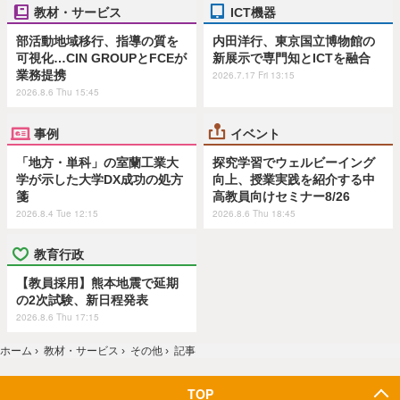
教材・サービス
ICT機器
部活動地域移行、指導の質を
内田洋行、東京国立博物館の
可視化…CIN GROUPとFCEが
新展示で専門知とICTを融合
業務提携
2026.7.17 Fri 13:15
2026.8.6 Thu 15:45
事例
イベント
「地方・単科」の室蘭工業大
探究学習でウェルビーイング
学が示した大学DX成功の処方
向上、授業実践を紹介する中
箋
高教員向けセミナー8/26
2026.8.4 Tue 12:15
2026.8.6 Thu 18:45
教育行政
【教員採用】熊本地震で延期
の2次試験、新日程発表
2026.8.6 Thu 17:15
ホーム
›
教材・サービス
›
その他
›
記事
TOP