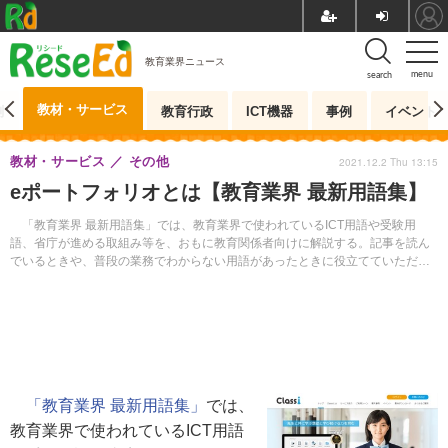
教育業界ニュース
menu
search
教材・サービス
測
教育行政
ICT機器
事例
イベント
教材・サービス
その他
2021.12.2 Thu 13:15
eポートフォリオとは【教育業界 最新用語集】
「教育業界 最新用語集」では、教育業界で使われているICT用語や受験用
語、省庁が進める取組み等を、おもに教育関係者向けに解説する。記事を読ん
でいるときや、普段の業務でわからない用語があったときに役立てていただき
たい。
「教育業界 最新用語集」
では、
教育業界で使われているICT用語