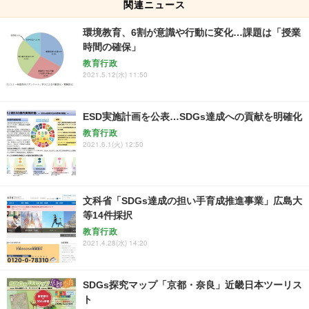
関連ニュース
環境教育、6割が意識や行動に変化…課題は「授業
時間の確保」
教育行政
2021.5.12(水) 11:50
ESD実施計画を公表…SDGs達成への貢献を明確化
教育行政
2021.6.1(火) 12:50
文科省「SDGs達成の担い手育成推進事業」広島大
等14件採択
教育行政
2021.4.28(水) 14:20
SDGs探究マップ「京都・奈良」近畿日本ツーリス
ト