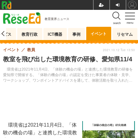
教育業界ニュース
menu
search
イベント
ービス
教育行政
ICT機器
事例
リセマム
イベント
教員
2021.10.12 Tue 13:50
教室を飛び出した環境教育の研修、愛知県11/4
環境省は2021年11月4日、「体験の機会の場」と連携した環境教育の研修を
愛知県で開催する。「体験の機会の場」の認定を受けた事業者の体験・見学、
ワークショップ、ワンポイントアドバイスを通して、体験活動を取り入れた環
境教育の実践やポイント等を学ぶことができる。
環境省は2021年11月4日、「体
験の機会の場」と連携した環境教