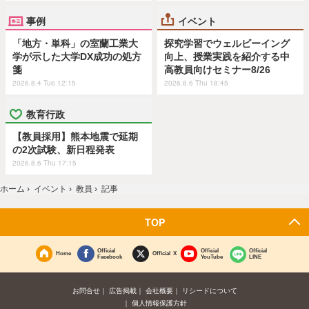
事例
イベント
「地方・単科」の室蘭工業大
探究学習でウェルビーイング
学が示した大学DX成功の処方
向上、授業実践を紹介する中
箋
高教員向けセミナー8/26
2026.8.4 Tue 12:15
2026.8.6 Thu 18:45
教育行政
【教員採用】熊本地震で延期
の2次試験、新日程発表
2026.8.6 Thu 17:15
ホーム
›
イベント
›
教員
›
記事
TOP
Official
Official
Official
Home
Official X
Facebook
YouTube
LINE
お問合せ
広告掲載
会社概要
リシードについて
個人情報保護方針