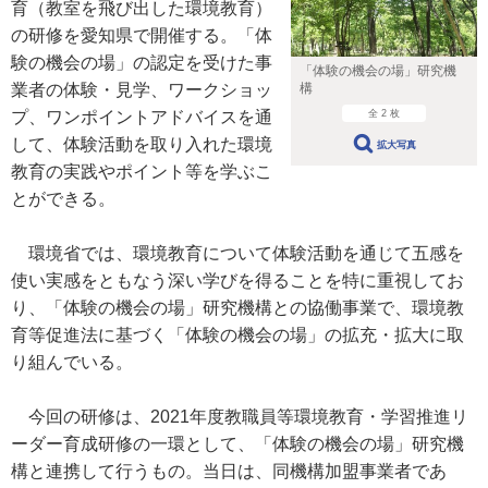
育（教室を飛び出した環境教育）
の研修を愛知県で開催する。「体
験の機会の場」の認定を受けた事
「体験の機会の場」研究機
構
業者の体験・見学、ワークショッ
全 2 枚
プ、ワンポイントアドバイスを通
して、体験活動を取り入れた環境
拡大写真
教育の実践やポイント等を学ぶこ
とができる。
環境省では、環境教育について体験活動を通じて五感を
使い実感をともなう深い学びを得ることを特に重視してお
り、「体験の機会の場」研究機構との協働事業で、環境教
育等促進法に基づく「体験の機会の場」の拡充・拡大に取
り組んでいる。
今回の研修は、2021年度教職員等環境教育・学習推進リ
ーダー育成研修の一環として、「体験の機会の場」研究機
構と連携して行うもの。当日は、同機構加盟事業者であ