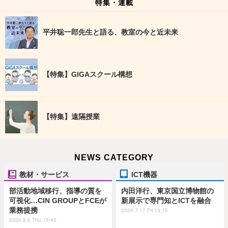
特集・連載
平井聡一郎先生と語る、教室の今と近未来
【特集】GIGAスクール構想
【特集】遠隔授業
NEWS CATEGORY
教材・サービス
ICT機器
部活動地域移行、指導の質を
内田洋行、東京国立博物館の
可視化…CIN GROUPとFCEが
新展示で専門知とICTを融合
業務提携
2026.7.17 Fri 13:15
2026.8.6 Thu 15:45