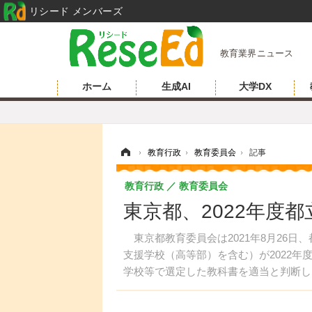
リシード メンバーズ
教育業界ニュース
ホーム
生成AI
大学DX
ホーム
›
教育行政
›
教育委員会
›
記事
教育行政
教育委員会
東京都、2022年度
東京都教育委員会は2021年8月26日
支援学校（高等部）を含む）が2022
学校等で選定した教科書を適当と判断し