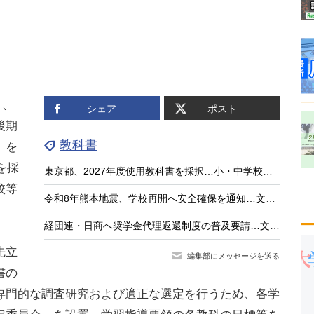
日、
シェア
ポスト
後期
教科書
）を
を採
東京都、2027年度使用教科書を採択…小・中学校は前年度と同一
校等
令和8年熊本地震、学校再開へ安全確保を通知…文科省
。
経団連・日商へ奨学金代理返還制度の普及要請…文科相7/28会見
先立
編集部にメッセージを送る
書の
専門的な調査研究および適正な選定を行うため、各学