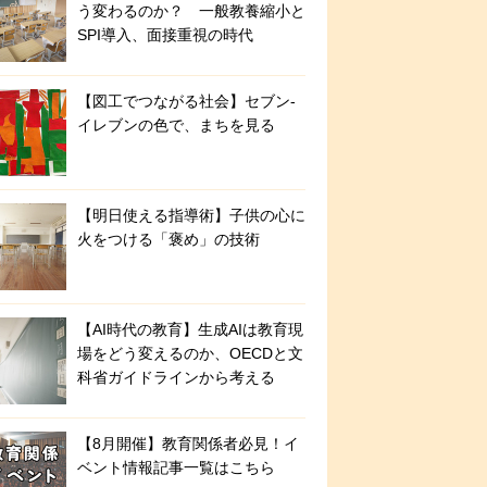
う変わるのか？ 一般教養縮小と
SPI導入、面接重視の時代
【図工でつながる社会】セブン‐
イレブンの色で、まちを見る
【明日使える指導術】子供の心に
火をつける「褒め」の技術
【AI時代の教育】生成AIは教育現
場をどう変えるのか、OECDと文
科省ガイドラインから考える
【8月開催】教育関係者必見！イ
ベント情報記事一覧はこちら