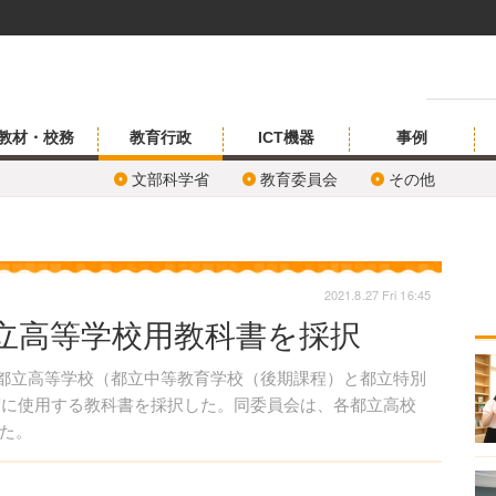
教材・校務
教育行政
ICT機器
事例
文部科学省
教育委員会
その他
2021.8.27 Fri 16:45
都立高等学校用教科書を採択
、都立高等学校（都立中等教育学校（後期課程）と都立特別
年度に使用する教科書を採択した。同委員会は、各都立高校
た。