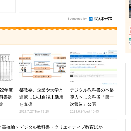
Sponsored by
22年度
都教委、企業や大学と
デジタル教科書の本格
科書調
連携…1人1台端末活用
導入へ…文科省「第一
開
を支援
次報告」公表
2021.7.27 Tue 13:20
2021.6.9 Wed 10:45
見＜高校編＞デジタル教科書・クリエイティブ教育ほか