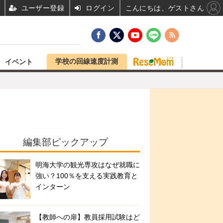
ユーザー登録
ログイン
こんにちは、ゲストさん
学校の回線速度計測
イベント
編集部ピックアップ
明海大学の観光専攻はなぜ就職に
強い？100％を支える実践教育と
インターン
【教師への扉】教員採用試験はど