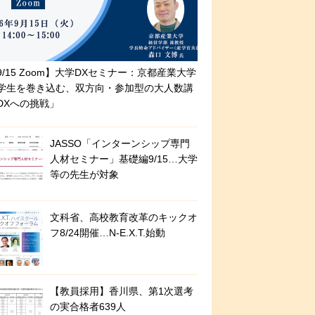
9/15 Zoom】大学DXセミナー：京都産業大学
学生を巻き込む、双方向・参加型の大人数講
DXへの挑戦」
JASSO「インターンシップ専門
人材セミナー」基礎編9/15…大学
等の先生が対象
文科省、高校教育改革のキックオ
フ8/24開催…N-E.X.T.始動
【教員採用】香川県、第1次選考
の実合格者639人