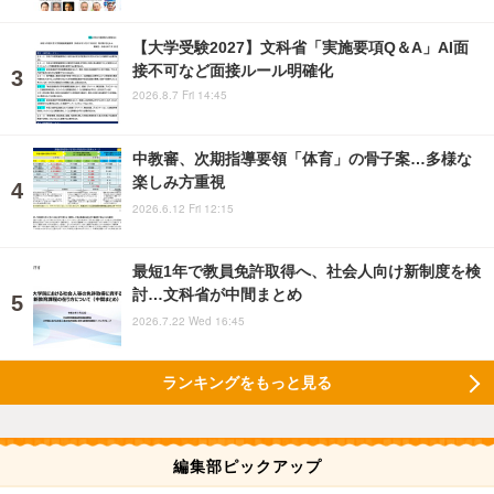
【大学受験2027】文科省「実施要項Q＆A」AI面
接不可など面接ルール明確化
2026.8.7 Fri 14:45
中教審、次期指導要領「体育」の骨子案…多様な
楽しみ方重視
2026.6.12 Fri 12:15
最短1年で教員免許取得へ、社会人向け新制度を検
討…文科省が中間まとめ
2026.7.22 Wed 16:45
ランキングをもっと見る
編集部ピックアップ