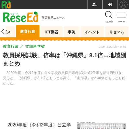
教育業界ニュース
menu
search
教育行政
ービス
ICT機器
事例
イベント
リセマム
教育行政
文部科学省
2021.3.22 Mon 9:45
教員採用試験、倍率は「沖縄県」8.1倍…地域別
まとめ
2020年度（令和2年度）公立学校教員採用選考試験の競争率を都道府県別に
見ると、「沖縄県」が8.1倍ともっとも高く、「山形県」が2.38倍ともっとも低
かった。
2020年度（令和2年度）公立学