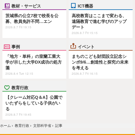
教材・サービス
ICT機器
茨城県の公立7校で校長を公
高校教育はここまで変わる、
募、教員免許不問…エン
遠隔教育で進む学びのアップ
デート
2026.8.7 Fri 19:15
2026.8.7 Fri 15:15
事例
イベント
「地方・単科」の室蘭工業大
まちのこども財団設立記念シ
学が示した大学DX成功の処方
ンポ9/6…創造性と探究の未来
箋
を考える
2026.8.4 Tue 12:15
2026.8.7 Fri 16:15
教育行政
【クレーム対応Q＆A】公園で
いたずらをしている子供がい
る
2026.8.7 Fri 19:45
ホーム
›
教育行政
›
文部科学省
›
記事