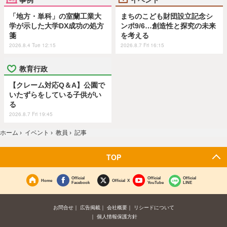
「地方・単科」の室蘭工業大
まちのこども財団設立記念シ
学が示した大学DX成功の処方
ンポ9/6…創造性と探究の未来
箋
を考える
2026.8.4 Tue 12:15
2026.8.7 Fri 16:15
教育行政
【クレーム対応Q＆A】公園で
いたずらをしている子供がい
る
2026.8.7 Fri 19:45
ホーム
›
イベント
›
教員
›
記事
TOP
Official
Official
Official
Home
Official X
Facebook
YouTube
LINE
お問合せ
広告掲載
会社概要
リシードについて
個人情報保護方針