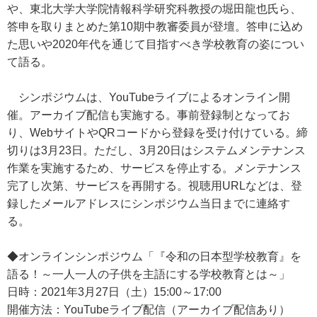
や、東北大学大学院情報科学研究科教授の堀田龍也氏ら、
答申を取りまとめた第10期中教審委員が登壇。答申に込め
た思いや2020年代を通じて目指すべき学校教育の姿につい
て語る。
シンポジウムは、YouTubeライブによるオンライン開
催。アーカイブ配信も実施する。事前登録制となってお
り、WebサイトやQRコードから登録を受け付けている。締
切りは3月23日。ただし、3月20日はシステムメンテナンス
作業を実施するため、サービスを停止する。メンテナンス
完了し次第、サービスを再開する。視聴用URLなどは、登
録したメールアドレスにシンポジウム当日までに連絡す
る。
◆オンラインシンポジウム「『令和の日本型学校教育』を
語る！～一人一人の子供を主語にする学校教育とは～」
日時：2021年3月27日（土）15:00～17:00
開催方法：YouTubeライブ配信（アーカイブ配信あり）