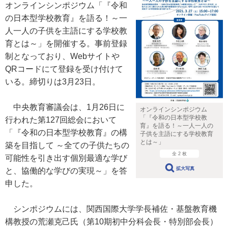
オンラインシンポジウム「『令和
の日本型学校教育』を語る！～一
人一人の子供を主語にする学校教
育とは～」を開催する。事前登録
制となっており、Webサイトや
QRコードにて登録を受け付けて
いる。締切りは3月23日。
中央教育審議会は、1月26日に
オンラインシンポジウム
「『令和の日本型学校教
行われた第127回総会において
育』を語る！～一人一人の
「『令和の日本型学校教育』の構
子供を主語にする学校教育
とは～」
築を目指して ～全ての子供たちの
全 2 枚
可能性を引き出す個別最適な学び
拡大写真
と、協働的な学びの実現～」を答
申した。
シンポジウムには、関西国際大学学長補佐・基盤教育機
構教授の荒瀬克己氏（第10期初中分科会長・特別部会長）