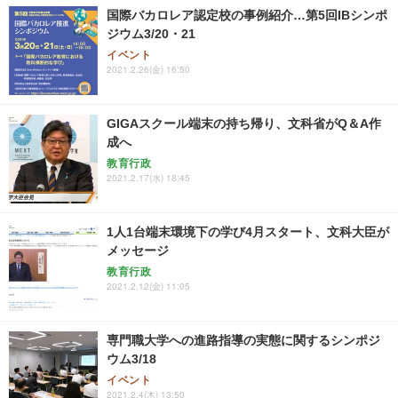
国際バカロレア認定校の事例紹介…第5回IBシンポ
ジウム3/20・21
イベント
2021.2.26(金) 16:50
GIGAスクール端末の持ち帰り、文科省がQ＆A作
成へ
教育行政
2021.2.17(水) 18:45
1人1台端末環境下の学び4月スタート、文科大臣が
メッセージ
教育行政
2021.2.12(金) 11:05
専門職大学への進路指導の実態に関するシンポジ
ウム3/18
イベント
2021.2.4(木) 13:50