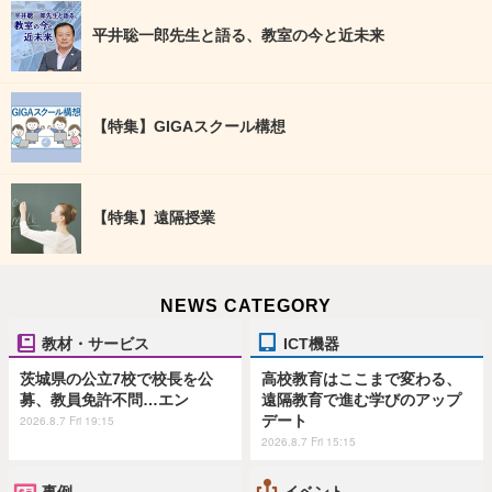
平井聡一郎先生と語る、教室の今と近未来
【特集】GIGAスクール構想
【特集】遠隔授業
NEWS CATEGORY
教材・サービス
ICT機器
茨城県の公立7校で校長を公
高校教育はここまで変わる、
募、教員免許不問…エン
遠隔教育で進む学びのアップ
デート
2026.8.7 Fri 19:15
2026.8.7 Fri 15:15
事例
イベント