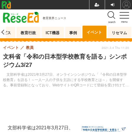
教育業界ニュース
menu
search
イベント
ービス
教育行政
ICT機器
事例
リセマム
イベント
教員
2021.3.4 Thu 11:20
文科省「令和の日本型学校教育を語る」シンポ
ジウム3/27
文部科学省は2021年3月27日、オンラインシンポジウム「『令和の日本型学
校教育』を語る！～一人一人の子供を主語にする学校教育とは～」を開催す
る。事前登録制となっており、WebサイトやQRコードにて登録を受け付けてい
る。締切りは3月23日。
文部科学省は2021年3月27日、