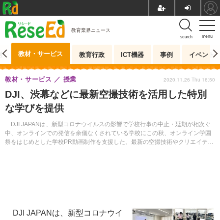
教育業界ニュース
menu
search
教材・サービス
測
教育行政
ICT機器
事例
イベント
教材・サービス
授業
2020.11.26 Thu 16:50
DJI、渋幕などに最新空撮技術を活用した特別
な学びを提供
DJI JAPANは、新型コロナウイルスの影響で学校行事の中止・延期が相次ぐ
中、オンラインでの発信を余儀なくされている学校にこの秋、オンライン学園
祭をはじめとした学校PR動画制作を支援した。最新の空撮技術やクリエイティ
ブなカメラ技術を通し特別な学びを提供した。
DJI JAPANは、新型コロナウイ