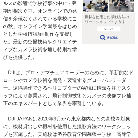
ルスの影響で学校行事の中止・延
期が相次ぐ中、オンラインでの発
機材を使用した撮影方法の
信を余儀なくされている学校にこ
ワークショップのようす
の秋、オンライン学園祭をはじめ
全 3 枚
とした学校PR動画制作を支援し
拡大写真
た。最新の空撮技術やクリエイテ
ィブなカメラ技術を通し特別な学
びを提供した。
DJIは、プロ・アマチュアユーザーのために、革新的なド
ローンやカメラ技術を開発・製造するグローバルリーダ
ー。遠隔操作できるヘリコプターの実現に情熱を注ぐスタ
ッフにより創業され、飛行制御技術とカメラの映像ブレ補
正のエキスパートとして業界を牽引している。
DJI JAPANは2020年9月から東京都内などの高校を対象
に、機材貸出しや機材を使用した撮影方法のワークショッ
プを実施した。実施校は渋谷教育学園幕張中学校・高等学