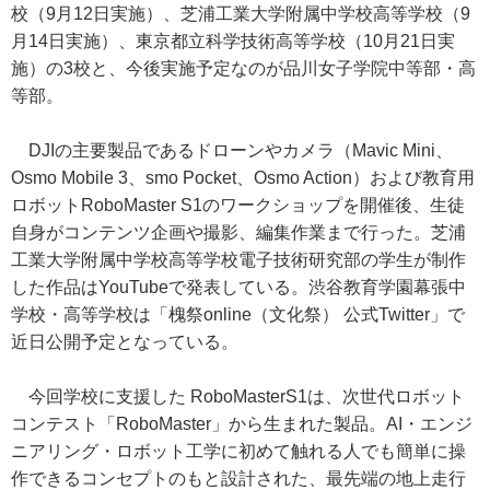
校（9月12日実施）、芝浦工業大学附属中学校高等学校（9
月14日実施）、東京都立科学技術高等学校（10月21日実
施）の3校と、今後実施予定なのが品川女子学院中等部・高
等部。
DJIの主要製品であるドローンやカメラ（Mavic Mini、
Osmo Mobile 3、smo Pocket、Osmo Action）および教育用
ロボットRoboMaster S1のワークショップを開催後、生徒
自身がコンテンツ企画や撮影、編集作業まで行った。芝浦
工業大学附属中学校高等学校電子技術研究部の学生が制作
した作品はYouTubeで発表している。渋谷教育学園幕張中
学校・高等学校は「槐祭online（文化祭） 公式Twitter」で
近日公開予定となっている。
今回学校に支援した RoboMasterS1は、次世代ロボット
コンテスト「RoboMaster」から生まれた製品。AI・エンジ
ニアリング・ロボット工学に初めて触れる人でも簡単に操
作できるコンセプトのもと設計された、最先端の地上走行