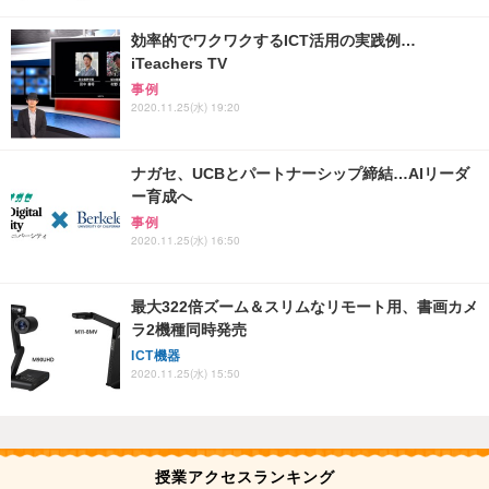
効率的でワクワクするICT活用の実践例…
iTeachers TV
事例
2020.11.25(水) 19:20
ナガセ、UCBとパートナーシップ締結…AIリーダ
ー育成へ
事例
2020.11.25(水) 16:50
最大322倍ズーム＆スリムなリモート用、書画カメ
ラ2機種同時発売
ICT機器
2020.11.25(水) 15:50
授業アクセスランキング