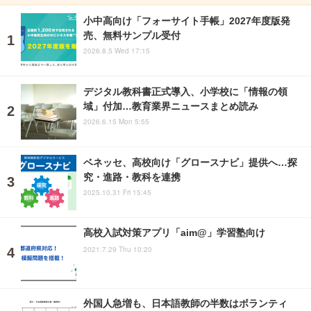
小中高向け「フォーサイト手帳」2027年度版発
売、無料サンプル受付
2026.8.5 Wed 17:15
デジタル教科書正式導入、小学校に「情報の領
域」付加…教育業界ニュースまとめ読み
2026.6.15 Mon 5:55
ベネッセ、高校向け「グロースナビ」提供へ…探
究・進路・教科を連携
2025.10.31 Fri 15:45
高校入試対策アプリ「aim@」学習塾向け
2021.7.29 Thu 10:20
外国人急増も、日本語教師の半数はボランティ