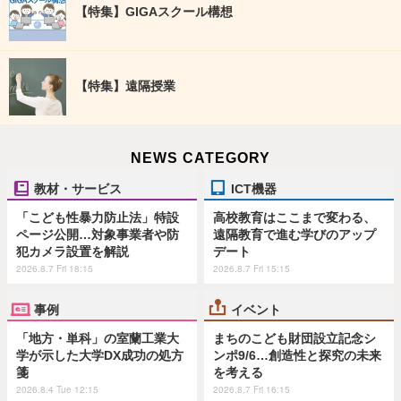
【特集】GIGAスクール構想
【特集】遠隔授業
NEWS CATEGORY
教材・サービス
ICT機器
「こども性暴力防止法」特設
高校教育はここまで変わる、
ページ公開…対象事業者や防
遠隔教育で進む学びのアップ
犯カメラ設置を解説
デート
2026.8.7 Fri 18:15
2026.8.7 Fri 15:15
事例
イベント
「地方・単科」の室蘭工業大
まちのこども財団設立記念シ
学が示した大学DX成功の処方
ンポ9/6…創造性と探究の未来
箋
を考える
2026.8.4 Tue 12:15
2026.8.7 Fri 16:15