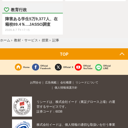
教育行政
障害ある学生5万9,377人、在
籍校89.4％…JASSO調査
2026.8.7 Fri 17:15
ホーム
›
教材・サービス
›
授業
›
記事
TOP
Official
Official
Official
Home
Official X
Facebook
YouTube
LINE
お問合せ
広告掲載
会社概要
リシードについて
個人情報保護方針
リシードは、株式会社イード（東証グロース上場）の運
営するサービスです。
証券コード：6038
株式会社イードは、個人情報の適切な取扱いを行う事業