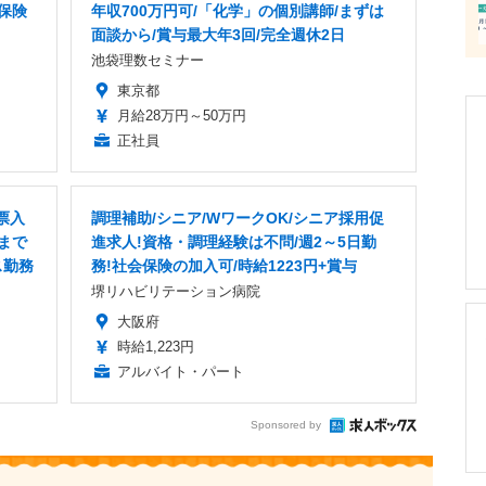
会保険
年収700万円可/「化学」の個別講師/まずは
面談から/賞与最大年3回/完全週休2日
池袋理数セミナー
東京都
月給28万円～50万円
正社員
票入
調理補助/シニア/WワークOK/シニア採用促
まで
進求人!資格・調理経験は不問/週2～5日勤
ス勤務
務!社会保険の加入可/時給1223円+賞与
堺リハビリテーション病院
大阪府
時給1,223円
アルバイト・パート
Sponsored by