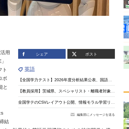
を活用
シェア
ポスト
E」
英語
フト
ロボ
【全国学力テスト】2026年度分析結果公表、国語・英語に共通の弱点は「根拠を示す力」
能と
【教員採用】茨城県、スペシャリスト・離職者対象の特別選考…出願8/21まで
全国学テのCSVレイアウト公開、情報モラル学習リンク集…教育業界ニュースまとめ読み
cs
編集部にメッセージを送る
約締結