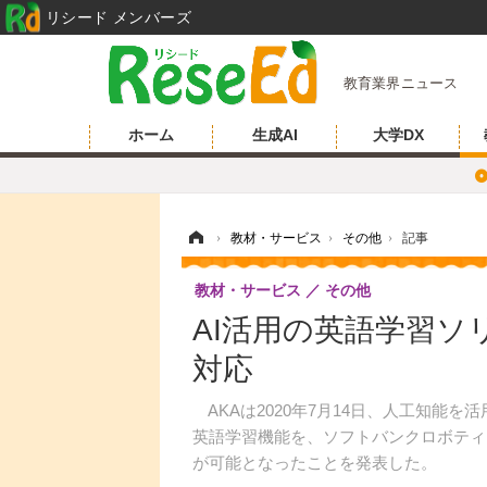
リシード メンバーズ
教育業界ニュース
ホーム
生成AI
大学DX
ホーム
›
教材・サービス
›
その他
›
記事
教材・サービス
その他
AI活用の英語学習ソリ
対応
AKAは2020年7月14日、人工知能
英語学習機能を、ソフトバンクロボティク
が可能となったことを発表した。