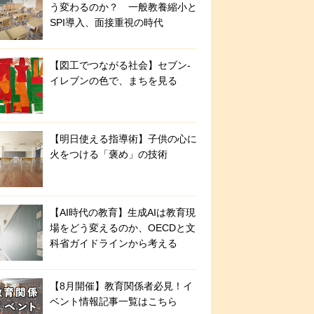
う変わるのか？ 一般教養縮小と
SPI導入、面接重視の時代
【図工でつながる社会】セブン‐
イレブンの色で、まちを見る
【明日使える指導術】子供の心に
火をつける「褒め」の技術
【AI時代の教育】生成AIは教育現
場をどう変えるのか、OECDと文
科省ガイドラインから考える
【8月開催】教育関係者必見！イ
ベント情報記事一覧はこちら