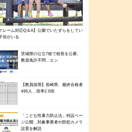
クレーム対応Q＆A】公園でいたずらをしてい
子供がいる
茨城県の公立7校で校長を公募、
教員免許不問…エン
【教員採用】長崎県、最終合格者
495人…倍率2.0倍
「こども性暴力防止法」特設ペー
ジ公開…対象事業者や防犯カメラ
設置を解説