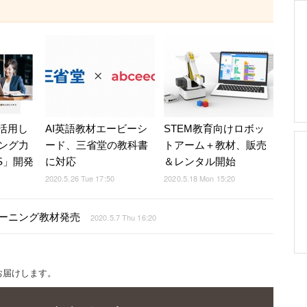
I活用し
AI英語教材エービーシ
STEM教育向けロボッ
ング力
ード、三省堂の教科書
トアーム＋教材、販売
S」開発
に対応
＆レンタル開始
2020.5.26 Tue 17:50
2020.5.18 Mon 15:20
ーニング教材発売
2020.5.7 Thu 16:20
お届けします。