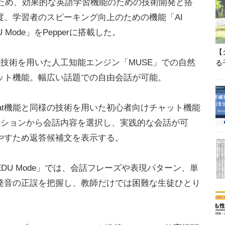
用のため、効果的な英語学習機能のための技術開発と搭
度、学習者のスピーキング向上のための機能「AI
「EDU Mode」をPepperに搭載した。
【
語処理技術を用いた人工知能エンジン「MUSE」での自然
る
ット機能。幅広い話題での自由会話が可能。
Free Chat機能と同様の技術を用いた初心者向けチャット機能
ーションから会話内容を選択し、実践的な会話が可
やすため返答候補文を表示する。
U Mode」では、会話フレーズや表現パターン、単
発音の正誤を把握し、教師だけでは困難な生徒ひとり