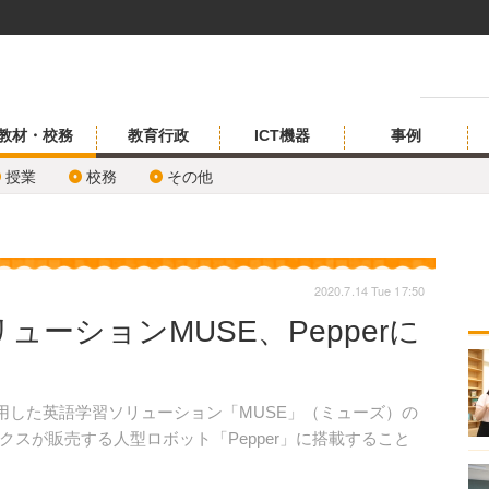
教材・校務
教育行政
ICT機器
事例
授業
校務
その他
2020.7.14 Tue 17:50
ューションMUSE、Pepperに
を活用した英語学習ソリューション「MUSE」（ミューズ）の
スが販売する人型ロボット「Pepper」に搭載すること