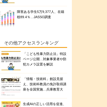
障害ある学生5万9,377人、在籍
校89.4％…JASSO調査
その他アクセスランキング
「こども性暴力防止法」特設
ページ公開…対象事業者や防
犯カメラ設置を解説
「情報・技術科」創設見据
え、技術科教員の免許取得講
座を全国実施…兵庫教育大
生成AIの正しい活用を促進、