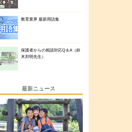
教育業界 最新用語集
保護者からの相談対応Q＆A（鈴
木邦明先生）
最新ニュース