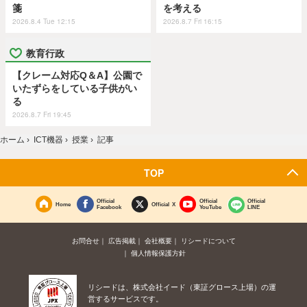
箋
を考える
2026.8.4 Tue 12:15
2026.8.7 Fri 16:15
教育行政
【クレーム対応Q＆A】公園で
いたずらをしている子供がい
る
2026.8.7 Fri 19:45
ホーム
›
ICT機器
›
授業
›
記事
TOP
Official
Official
Official
Home
Official X
Facebook
YouTube
LINE
お問合せ
広告掲載
会社概要
リシードについて
個人情報保護方針
リシードは、株式会社イード（東証グロース上場）の運
営するサービスです。