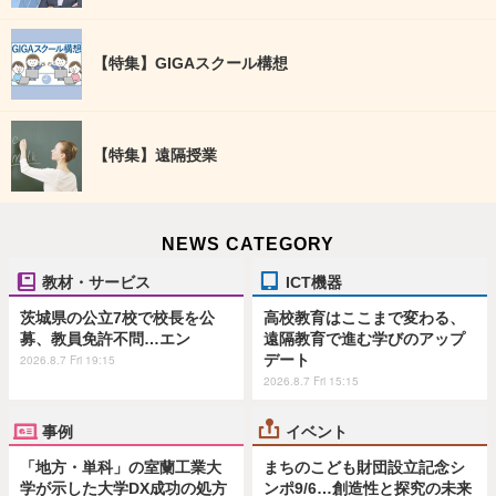
【特集】GIGAスクール構想
【特集】遠隔授業
NEWS CATEGORY
教材・サービス
ICT機器
茨城県の公立7校で校長を公
高校教育はここまで変わる、
募、教員免許不問…エン
遠隔教育で進む学びのアップ
デート
2026.8.7 Fri 19:15
2026.8.7 Fri 15:15
事例
イベント
「地方・単科」の室蘭工業大
まちのこども財団設立記念シ
学が示した大学DX成功の処方
ンポ9/6…創造性と探究の未来