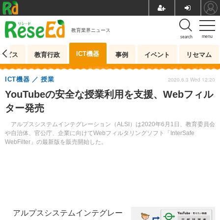
教育業界ニュース
menu
search
ICT機器
ービス
教育行政
事例
イベント
リセマム
ICT機器
授業
2020.6.3 Wed 12:20
YouTubeの安全な授業利用を支援、Webフィル
ター発売
アルプスシステムインテグレーション（ALSI）は2020年6月1日、教育委員会
や自治体、官公庁、企業に向けてWebフィルタリングソフト「InterSafe
WebFilter」の最新版を販売開始した。
アルプスシステムインテグレー