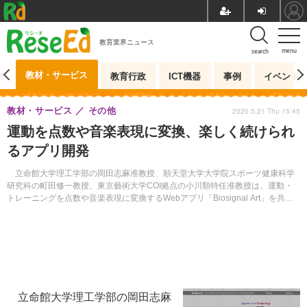
教育業界ニュース
menu
search
教材・サービス
測
教育行政
ICT機器
事例
イベント
教材・サービス
その他
2020.5.21 Thu 15:45
運動を点数や音楽表現に変換、楽しく続けられ
るアプリ開発
立命館大学理工学部の岡田志麻准教授、順天堂大学大学院スポーツ健康科学
研究科の町田修一教授、東京藝術大学COI拠点の小川類特任准教授は、運動・
トレーニングを点数や音楽表現に変換するWebアプリ「Biosignal Art」を共同
開発した。
立命館大学理工学部の岡田志麻