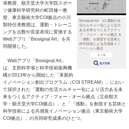
准教授、順天堂大学大学院スポー
ツ健康科学研究科の町田修一教
授、東京藝術大学COI拠点の小川
Biosignal Art (c) 運動の生
類特任准教授は、運動・トレーニ
活カルチャー化により活力
ある未来をつくるアクティ
ングを点数や音楽表現に変換する
ブ・フォー・オール拠点 ＆
Webアプリ「Biosignal Art」を共
「感動」を創造する芸術と
科学技術による共感覚イノ
同開発した。
ベーション拠点
全 2 枚
Webアプリ「Biosignal Art」
拡大写真
は、文部科学省と科学技術振興機
構が2013年から開始した「革新的
イノベーション創出プログラム（COI STREAM）」におい
て採択された「運動の生活カルチャー化により活力ある未
来をつくるアクティブ・フォー・オール拠点（立命館大
学・順天堂大学COI拠点）」と「『感動』を創造する芸術と
科学技術による共感覚イノベーション拠点（東京藝術大学
COI拠点）」の共同研究成果のひとつ。