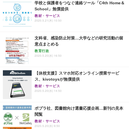
学校と保護者をつなぐ連絡ツール「C4th Home＆
School」無償提供
教材・サービス
2020.5.21(木) 10:50
文科省、感染防止対策…大学などの研究活動の留
意点まとめる
教育行政
2020.5.20(水) 16:50
【休校支援】スマホ対応オンライン授業サービ
ス、kivotoysが無償提供
教材・サービス
2020.5.20(水) 14:50
ポプラ社、図書館向け選書応援企画…新刊の見本
閲覧
教材・サービス
2020.5.20(水) 9:50