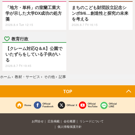
「地方・単科」の室蘭工業大
まちのこども財団設立記念シ
学が示した大学DX成功の処方
ンポ9/6…創造性と探究の未来
箋
を考える
2026.8.4 Tue 12:15
2026.8.7 Fri 16:15
教育行政
【クレーム対応Q＆A】公園で
いたずらをしている子供がい
る
2026.8.7 Fri 19:45
ホーム
›
教材・サービス
›
その他
›
記事
TOP
Official
Official
Official
Home
Official X
Facebook
YouTube
LINE
お問合せ
広告掲載
会社概要
リシードについて
個人情報保護方針