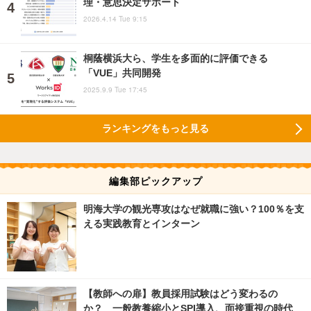
理・意思決定サポート
2026.4.14 Tue 9:15
桐蔭横浜大ら、学生を多面的に評価できる
「VUE」共同開発
2025.9.9 Tue 17:45
ランキングをもっと見る
編集部ピックアップ
明海大学の観光専攻はなぜ就職に強い？100％を支
える実践教育とインターン
【教師への扉】教員採用試験はどう変わるの
か？ 一般教養縮小とSPI導入、面接重視の時代