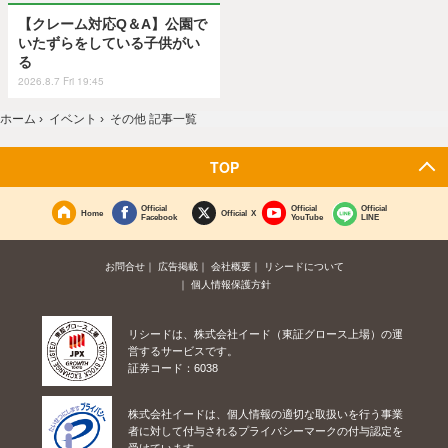
【クレーム対応Q＆A】公園で
いたずらをしている子供がい
る
2026.8.7 Fri 19:45
ホーム
›
イベント
›
その他 記事一覧
TOP
Official
Official
Official
Home
Official X
Facebook
YouTube
LINE
お問合せ
広告掲載
会社概要
リシードについて
個人情報保護方針
リシードは、株式会社イード（東証グロース上場）の運
営するサービスです。
証券コード：6038
株式会社イードは、個人情報の適切な取扱いを行う事業
者に対して付与されるプライバシーマークの付与認定を
受けています。