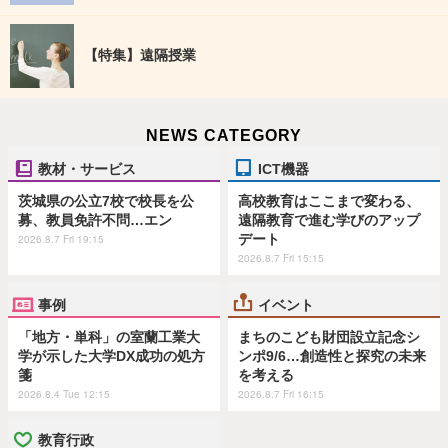
【特集】遠隔授業
NEWS CATEGORY
教材・サービス
ICT機器
茨城県の公立7校で校長を公
高校教育はここまで変わる、
募、教員免許不問…エン
遠隔教育で進む学びのアップ
デート
2026.8.7 Fri 19:15
2026.8.7 Fri 15:15
事例
イベント
「地方・単科」の室蘭工業大
まちのこども財団設立記念シ
学が示した大学DX成功の処方
ンポ9/6…創造性と探究の未来
箋
を考える
2026.8.4 Tue 12:15
2026.8.7 Fri 16:15
教育行政