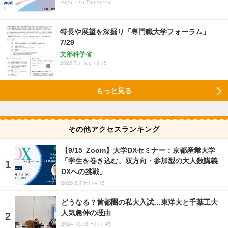
2025.7.10 Thu 15:45
特長や展望を深掘り「専門職大学フォーラム」
7/29
文部科学省
2025.7.1 Tue 13:15
もっと見る
その他アクセスランキング
【9/15 Zoom】大学DXセミナー：京都産業大学
「学生を巻き込む、双方向・参加型の大人数講義
DXへの挑戦」
2026.8.7 Fri 14:15
どうなる？首都圏の私大入試…東洋大と千葉工大
人気急伸の理由
2024.10.18 Fri 11:45