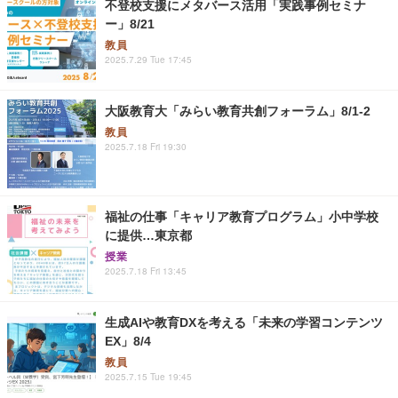
不登校支援にメタバース活用「実践事例セミナ
ー」8/21
教員
2025.7.29 Tue 17:45
大阪教育大「みらい教育共創フォーラム」8/1-2
教員
2025.7.18 Fri 19:30
福祉の仕事「キャリア教育プログラム」小中学校
に提供…東京都
授業
2025.7.18 Fri 13:45
生成AIや教育DXを考える「未来の学習コンテンツ
EX」8/4
教員
2025.7.15 Tue 19:45