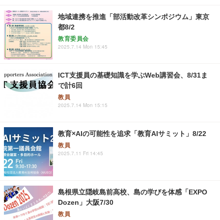
地域連携を推進「部活動改革シンポジウム」東京
都8/2
教育委員会
2025.7.14 Mon 15:45
ICT支援員の基礎知識を学ぶWeb講習会、8/31ま
で計6回
教員
2025.7.14 Mon 15:15
教育×AIの可能性を追求「教育AIサミット」8/22
教員
2025.7.11 Fri 14:45
島根県立隠岐島前高校、島の学びを体感「EXPO
Dozen」大阪7/30
教員