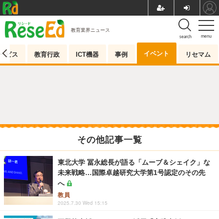
教育業界ニュース
menu
search
イベント
ービス
教育行政
ICT機器
事例
リセマム
その他記事一覧
東北大学 冨永総長が語る「ムーブ＆シェイク」な
未来戦略…国際卓越研究大学第1号認定のその先
へ
教員
2025.7.30 Wed 15:15