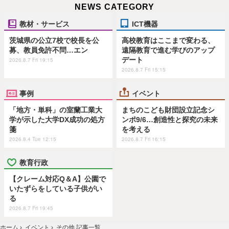
NEWS CATEGORY
教材・サービス
ICT機器
茨城県の公立7校で校長を公
高校教育はここまで変わる、
募、教員免許不問…エン
遠隔教育で進む学びのアップ
デート
2026.8.7 Fri 19:15
2026.8.7 Fri 15:15
事例
イベント
「地方・単科」の室蘭工業大
まちのこども財団設立記念シ
学が示した大学DX成功の処方
ンポ9/6…創造性と探究の未来
箋
を考える
2026.8.4 Tue 12:15
2026.8.7 Fri 16:15
教育行政
【クレーム対応Q＆A】公園で
いたずらをしている子供がい
る
2026.8.7 Fri 19:45
ホーム
›
イベント
›
その他 記事一覧