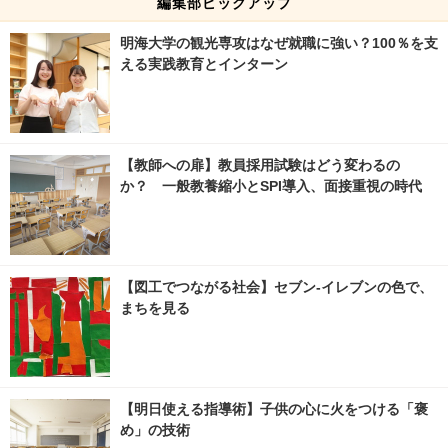
編集部ピックアップ
明海大学の観光専攻はなぜ就職に強い？100％を支
える実践教育とインターン
【教師への扉】教員採用試験はどう変わるの
か？ 一般教養縮小とSPI導入、面接重視の時代
【図工でつながる社会】セブン‐イレブンの色で、
まちを見る
【明日使える指導術】子供の心に火をつける「褒
め」の技術