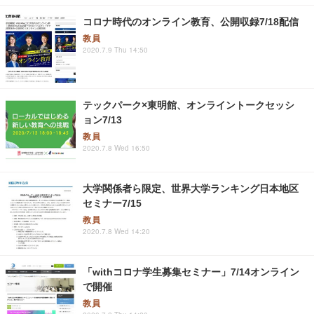
コロナ時代のオンライン教育、公開収録7/18配信
教員
2020.7.9 Thu 14:50
テックパーク×東明館、オンライントークセッシ
ョン7/13
教員
2020.7.8 Wed 16:50
大学関係者ら限定、世界大学ランキング日本地区
セミナー7/15
教員
2020.7.8 Wed 14:20
「withコロナ学生募集セミナー」7/14オンライン
で開催
教員