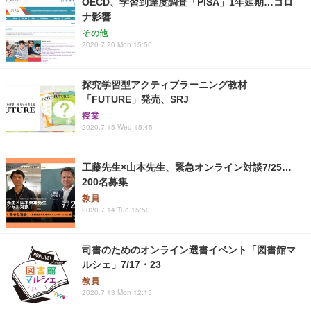
OECD、学習到達度調査「PISA」1年延期…コロ
ナ影響
その他
2020.7.20 Mon 15:50
探究学習型アクティブラーニング教材
「FUTURE」発売、SRJ
授業
2020.7.15 Wed 15:45
工藤先生×山本先生、緊急オンライン対談7/25…
200名募集
教員
2020.7.14 Tue 15:50
司書のためのオンライン選書イベント「図書館マ
ルシェ」7/17・23
教員
2020.7.13 Mon 12:15