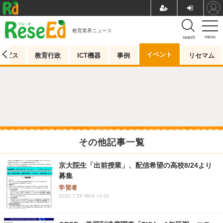
教育業界ニュース
menu
search
イベント
ービス
教育行政
ICT機器
事例
リセマム
その他記事一覧
京大院生「出前授業」、配信希望の高校8/24より
募集
学習者
2020.7.29 Wed 14:20