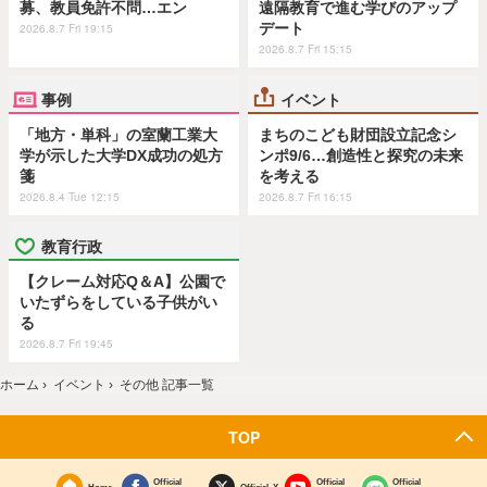
募、教員免許不問…エン
遠隔教育で進む学びのアップ
デート
2026.8.7 Fri 19:15
2026.8.7 Fri 15:15
事例
イベント
「地方・単科」の室蘭工業大
まちのこども財団設立記念シ
学が示した大学DX成功の処方
ンポ9/6…創造性と探究の未来
箋
を考える
2026.8.4 Tue 12:15
2026.8.7 Fri 16:15
教育行政
【クレーム対応Q＆A】公園で
いたずらをしている子供がい
る
2026.8.7 Fri 19:45
ホーム
›
イベント
›
その他 記事一覧
TOP
Official
Official
Official
Home
Official X