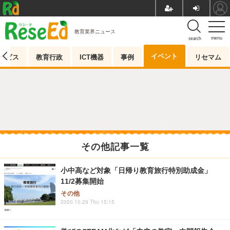
教育業界ニュース
menu
search
イベント
ービス
教育行政
ICT機器
事例
リセマム
その他記事一覧
小中高など対象「日帰り教育旅行特別助成金」
11/2募集開始
その他
2020.10.29 Thu 15:15