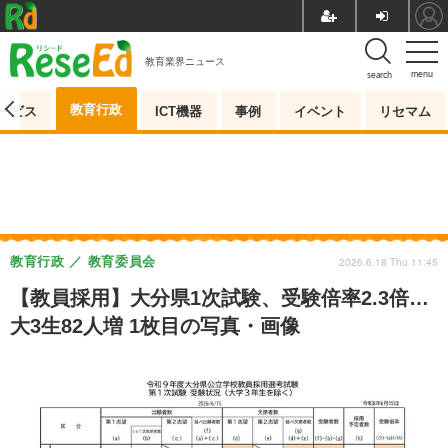
教育業界ニュース
menu
search
教育行政
ービス
ICT機器
事例
イベント
リセマム
教育行政
教育委員会
2026.6.18 Thu 11:45
【教員採用】大分県1次試験、受験倍率2.3倍…
大3生82人増 1枚目の写真・画像