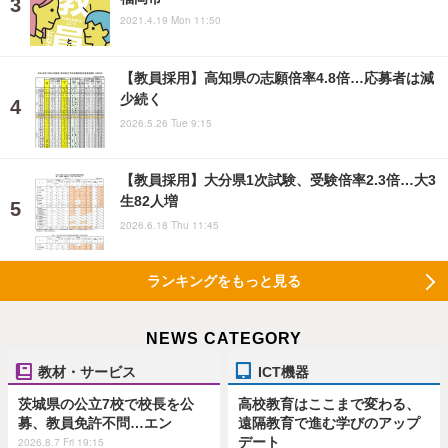
2021.4.19 Mon 11:50
【教員採用】高知県の志願倍率4.8倍…応募者は減
少続く
2026.5.26 Tue 9:15
【教員採用】大分県1次試験、受験倍率2.3倍…大3
生82人増
2026.6.18 Thu 11:45
ランキングをもっと見る
NEWS CATEGORY
教材・サービス
ICT機器
茨城県の公立7校で校長を公
高校教育はここまで変わる、
募、教員免許不問…エン
遠隔教育で進む学びのアップ
デート
2026.8.7 Fri 19:15