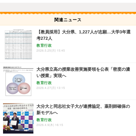
関連ニュース
【教員採用】大分県、1,227人が志願…大学3年選
考272人
教育行政
2026.5.25(月) 15:45
大分県立高の授業改善実施要領を公表「密度の濃
い授業」実現へ
教育行政
2026.4.27(月) 13:15
大分大と同志社女子大が連携協定、薬剤師確保の
新モデルへ
教育行政
2026.4.9(木) 16:15