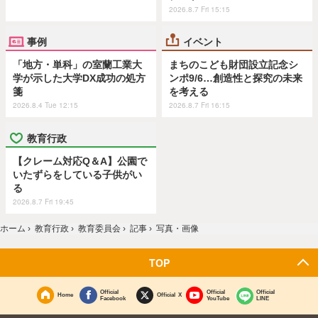
2026.8.7 Fri 15:15
事例
イベント
「地方・単科」の室蘭工業大
まちのこども財団設立記念シ
学が示した大学DX成功の処方
ンポ9/6…創造性と探究の未来
箋
を考える
2026.8.4 Tue 12:15
2026.8.7 Fri 16:15
教育行政
【クレーム対応Q＆A】公園で
いたずらをしている子供がい
る
2026.8.7 Fri 19:45
ホーム
›
教育行政
›
教育委員会
›
記事
›
写真・画像
TOP
Official
Official
Official
Home
Official X
Facebook
YouTube
LINE