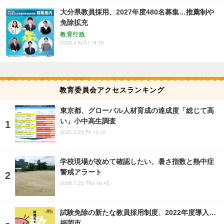
大分県教員採用、2027年度480名募集…推薦制や
免除拡充
教育行政
2026.4.6(月) 18:15
教育委員会アクセスランキング
東京都、グローバル人材育成の達成度「総じて高
い」小中高生調査
2025.5.23 Fri 15:15
学校現場が改めて確認したい、暑さ指数と熱中症
警戒アラート
2026.7.23 Thu 16:45
試験免除の新たな教員採用制度、2022年度導入…
福岡市