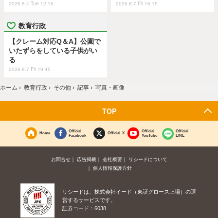
2026.8.4 Tue 12:15
2026.8.7 Fri 16:15
教育行政
【クレーム対応Q＆A】公園で
いたずらをしている子供がい
る
2026.8.7 Fri 19:45
ホーム
›
教育行政
›
その他
›
記事
›
写真・画像
TOP
Official
Official
Official
Home
Official X
Facebook
YouTube
LINE
お問合せ
広告掲載
会社概要
リシードについて
個人情報保護方針
リシードは、株式会社イード（東証グロース上場）の運
営するサービスです。
証券コード：6038