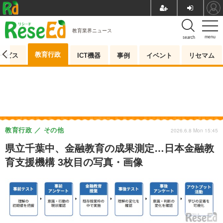
教育業界ニュース
menu
search
教育行政
ービス
ICT機器
事例
イベント
リセマム
教育行政
その他
2026.6.8 Mon 15:45
県立千葉中、金融教育の成果測定…日本金融教
育支援機構 3枚目の写真・画像