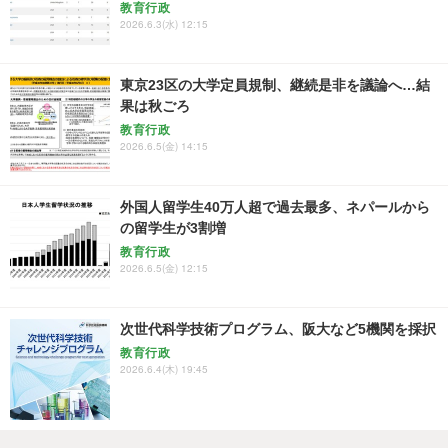
教育行政
2026.6.3(水) 12:15
東京23区の大学定員規制、継続是非を議論へ…結
果は秋ごろ
教育行政
2026.6.5(金) 14:15
外国人留学生40万人超で過去最多、ネパールから
の留学生が3割増
教育行政
2026.6.5(金) 12:15
次世代科学技術プログラム、阪大など5機関を採択
教育行政
2026.6.4(木) 19:45