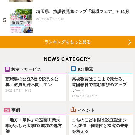
埼玉県、放課後児童クラブ「就職フェア」9-11月
2026.8.6 Thu 16:45
ランキングをもっと見る
NEWS CATEGORY
教材・サービス
ICT機器
茨城県の公立7校で校長を公
高校教育はここまで変わる、
募、教員免許不問…エン
遠隔教育で進む学びのアップ
デート
2026.8.7 Fri 19:15
2026.8.7 Fri 15:15
事例
イベント
「地方・単科」の室蘭工業大
まちのこども財団設立記念シ
学が示した大学DX成功の処方
ンポ9/6…創造性と探究の未来
箋
を考える