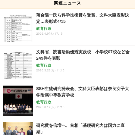
関連ニュース
落合陽一氏ら科学技術賞を受賞、文科大臣表彰決
定…表彰式4/15
教育行政
2026.4.9(木) 17:15
文科省、読書活動優秀実践校…小学校67校など全
249件を表彰
教育行政
2026.3.23(月) 11:15
SSH生徒研究発表会、文科大臣表彰は奈良女子大
学附属中等教育学校
教育行政
2025.8.12(火) 11:15
研究費を倍増へ、首相「基礎研究力は国力に直
結」