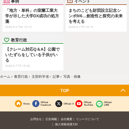
事例
イベント
「地方・単科」の室蘭工業大
まちのこども財団設立記念シ
学が示した大学DX成功の処方
ンポ9/6…創造性と探究の未来
箋
を考える
2026.8.4 Tue 12:15
2026.8.7 Fri 16:15
教育行政
【クレーム対応Q＆A】公園で
いたずらをしている子供がい
る
2026.8.7 Fri 19:45
ホーム
›
教育行政
›
文部科学省
›
記事
›
写真・画像
TOP
Official
Official
Official
Home
Official X
Facebook
YouTube
LINE
お問合せ
広告掲載
会社概要
リシードについて
個人情報保護方針