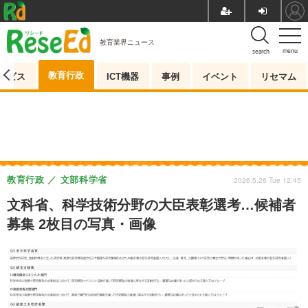
教育業界ニュース
menu
search
教育行政
ービス
ICT機器
事例
イベント
リセマム
教育行政
文部科学省
2026.5.26 Tue 12:45
文科省、科学技術分野の大臣表彰選考…候補者
募集 2枚目の写真・画像