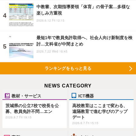
中教審、次期指導要領「体育」の骨子案…多様な
楽しみ方重視
2026.6.12 Fri 12:15
最短1年で教員免許取得へ、社会人向け新制度を検
討…文科省が中間まとめ
2026.7.22 Wed 16:45
ランキングをもっと見る
NEWS CATEGORY
教材・サービス
ICT機器
茨城県の公立7校で校長を公
高校教育はここまで変わる、
募、教員免許不問…エン
遠隔教育で進む学びのアップ
デート
2026.8.7 Fri 19:15
2026.8.7 Fri 15:15