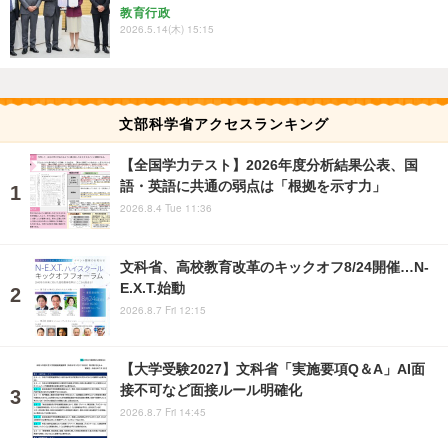
教育行政
2026.5.14(木) 15:15
文部科学省アクセスランキング
【全国学力テスト】2026年度分析結果公表、国
語・英語に共通の弱点は「根拠を示す力」
2026.8.4 Tue 11:36
文科省、高校教育改革のキックオフ8/24開催…N-
E.X.T.始動
2026.8.7 Fri 12:15
【大学受験2027】文科省「実施要項Q＆A」AI面
接不可など面接ルール明確化
2026.8.7 Fri 14:45