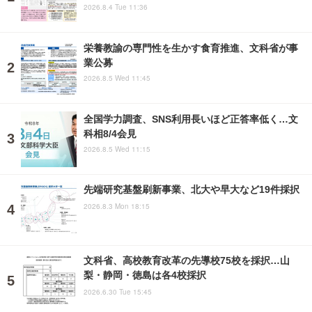
2026.8.4 Tue 11:36
栄養教諭の専門性を生かす食育推進、文科省が事
業公募
2026.8.5 Wed 11:45
全国学力調査、SNS利用長いほど正答率低く…文
科相8/4会見
2026.8.5 Wed 11:15
先端研究基盤刷新事業、北大や早大など19件採択
2026.8.3 Mon 18:15
文科省、高校教育改革の先導校75校を採択…山
梨・静岡・徳島は各4校採択
2026.6.30 Tue 15:45