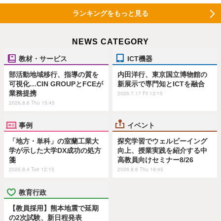
ランキングをもっと見る
NEWS CATEGORY
教材・サービス
ICT機器
部活動地域移行、指導の質を
内田洋行、東京国立博物館の
可視化…CIN GROUPとFCEが
新展示で専門知とICTを融合
業務提携
2026.7.17 Fri 13:15
2026.8.6 Thu 15:45
事例
イベント
「地方・単科」の室蘭工業大
探究学習でウェルビーイング
学が示した大学DX成功の処方
向上、授業実践を紹介する中
箋
高教員向けセミナー8/26
2026.8.4 Tue 12:15
2026.8.6 Thu 18:45
教育行政
【教員採用】熊本地震で延期
の2次試験、新日程発表