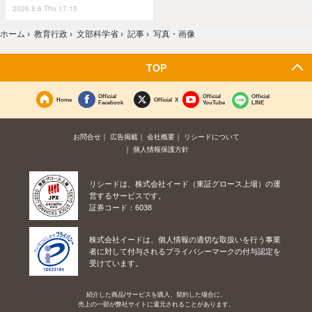
2026.8.6 Thu 17:15
ホーム
›
教育行政
›
文部科学省
›
記事
›
写真・画像
TOP
Official
Official
Official
Home
Official X
Facebook
YouTube
LINE
お問合せ
広告掲載
会社概要
リシードについて
個人情報保護方針
リシードは、株式会社イード（東証グロース上場）の運
営するサービスです。
証券コード：6038
株式会社イードは、個人情報の適切な取扱いを行う事業
者に対して付与されるプライバシーマークの付与認定を
受けています。
紹介した商品/サービスを購入、契約した場合に、
売上の一部が弊社サイトに還元されることがあります。