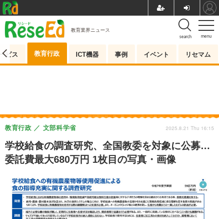
教育業界ニュース
menu
search
教育行政
ービス
ICT機器
事例
イベント
リセマム
教育行政
文部科学省
2025.8.21 Thu 16:15
学校給食の調査研究、全国教委を対象に公募…
委託費最大680万円 1枚目の写真・画像