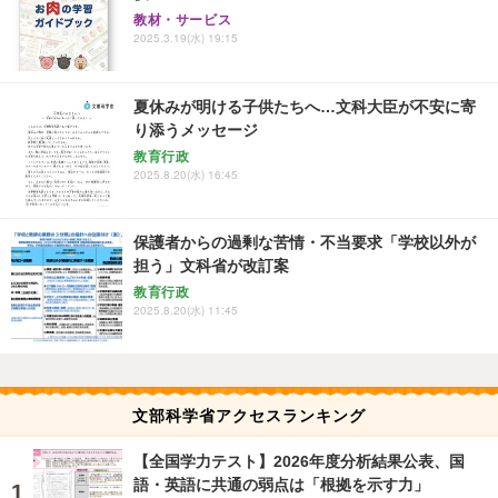
教材・サービス
2025.3.19(水) 19:15
夏休みが明ける子供たちへ…文科大臣が不安に寄
り添うメッセージ
教育行政
2025.8.20(水) 16:45
保護者からの過剰な苦情・不当要求「学校以外が
担う」文科省が改訂案
教育行政
2025.8.20(水) 11:45
文部科学省アクセスランキング
【全国学力テスト】2026年度分析結果公表、国
語・英語に共通の弱点は「根拠を示す力」