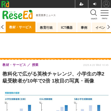
教育業界ニュース
menu
search
教材・サービス
測
教育行政
ICT機器
事例
イベント
教材・サービス
授業
2025.8.20 Wed 10:45
教科化で広がる英検チャレンジ、小学生の準2
級受験者が10年で2倍 1枚目の写真・画像