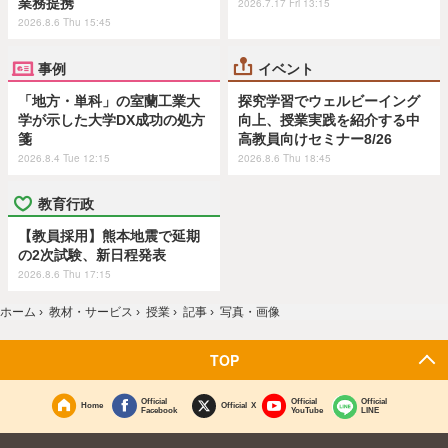
業務提携
2026.7.17 Fri 13:15
2026.8.6 Thu 15:45
事例
イベント
「地方・単科」の室蘭工業大
探究学習でウェルビーイング
学が示した大学DX成功の処方
向上、授業実践を紹介する中
箋
高教員向けセミナー8/26
2026.8.4 Tue 12:15
2026.8.6 Thu 18:45
教育行政
【教員採用】熊本地震で延期
の2次試験、新日程発表
2026.8.6 Thu 17:15
ホーム
›
教材・サービス
›
授業
›
記事
›
写真・画像
TOP
Official
Official
Official
Home
Official X
Facebook
YouTube
LINE