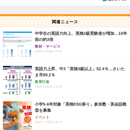
関連ニュース
中学生の英語力向上、英検2級受験者が増加…10年
前の約3倍
教材・サービス
2025.8.15(金) 15:45
英語力上昇、中3「英検3級以上」52.4％…さいた
ま市89.2％
教育行政
2025.6.24(火) 13:50
小学5-6年対象「英検ESG祭り」参加塾・英会話教
室を募集
イベント
2025.7.15(火) 18:15