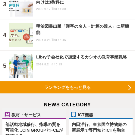
向けは3教科に
2020.9.17 Thu 11:50
明治図書出版「漢字の名人・計算の達人」に新機
能
2024.3.28 Thu 15:45
Libry子会社化で加速するカシオの教育事業戦略
2024.8.2 Fri 10:15
ランキングをもっと見る
NEWS CATEGORY
教材・サービス
ICT機器
部活動地域移行、指導の質を
内田洋行、東京国立博物館の
可視化…CIN GROUPとFCEが
新展示で専門知とICTを融合