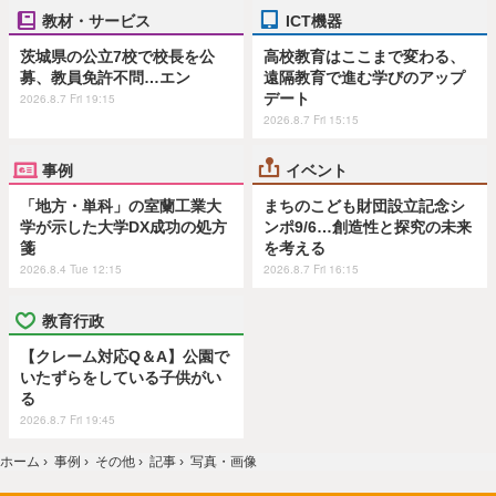
教材・サービス
ICT機器
茨城県の公立7校で校長を公
高校教育はここまで変わる、
募、教員免許不問…エン
遠隔教育で進む学びのアップ
デート
2026.8.7 Fri 19:15
2026.8.7 Fri 15:15
事例
イベント
「地方・単科」の室蘭工業大
まちのこども財団設立記念シ
学が示した大学DX成功の処方
ンポ9/6…創造性と探究の未来
箋
を考える
2026.8.4 Tue 12:15
2026.8.7 Fri 16:15
教育行政
【クレーム対応Q＆A】公園で
いたずらをしている子供がい
る
2026.8.7 Fri 19:45
ホーム
›
事例
›
その他
›
記事
›
写真・画像