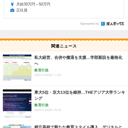
月給30万円～50万円
正社員
Sponsored by
関連ニュース
私大経営、合併や撤退を支援…学部新設を厳格化
へ
教育行政
2025.4.25(金) 11:45
東大5位・京大13位を維持…THEアジア大学ランキ
ング
教育行政
2025.4.24(木) 10:45
都立高校で新たな教育スタイル導入…デジタルと