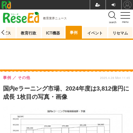
教育業界ニュース
menu
search
事例
ービス
教育行政
ICT機器
イベント
リセマム
事例
その他
2025.4.28 Mon 11:45
国内eラーニング市場、2024年度は3,812億円に
成長 1枚目の写真・画像