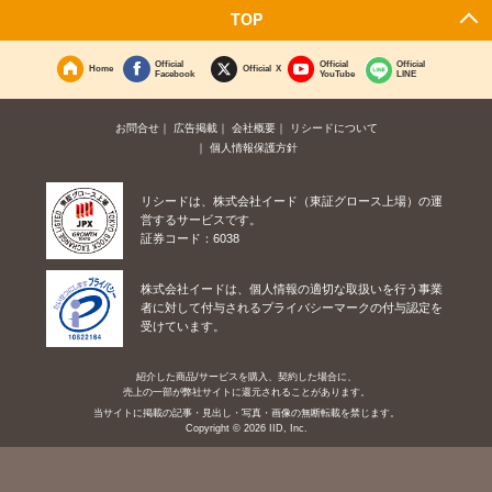
TOP
Official
Official
Official
Home
Official X
Facebook
YouTube
LINE
お問合せ
広告掲載
会社概要
リシードについて
個人情報保護方針
リシードは、株式会社イード（東証グロース上場）の運
営するサービスです。
証券コード：6038
株式会社イードは、個人情報の適切な取扱いを行う事業
者に対して付与されるプライバシーマークの付与認定を
受けています。
紹介した商品/サービスを購入、契約した場合に、
売上の一部が弊社サイトに還元されることがあります。
当サイトに掲載の記事・見出し・写真・画像の無断転載を禁じます。
Copyright © 2026 IID, Inc.