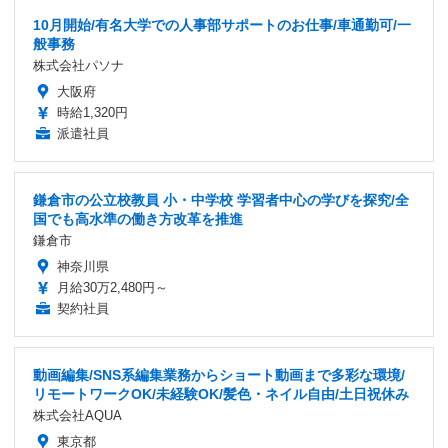
10月開始/有名大学での人事部サポートのお仕事/車通勤可/一
般事務
株式会社パソナ
大阪府
時給1,320円
派遣社員
鎌倉市の公立校教員 小・中学校 学習者中心の学びを探究/全
国でも高水準の働き方改革を推進
鎌倉市
神奈川県
月給30万2,480円～
契約社員
動画編集/SNS系編集業務からショート動画まで多彩な環境/
リモートワークOK/未経験OK/髪色・ネイル自由/土日祝休み
株式会社AQUA
東京都