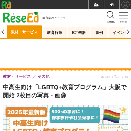
教育業界ニュース
menu
search
教材・サービス
測
教育行政
ICT機器
事例
イベント
教材・サービス
その他
2025.4.1 Tue 13:45
中高生向け「LGBTQ+教育プログラム」大阪で
開始 2枚目の写真・画像