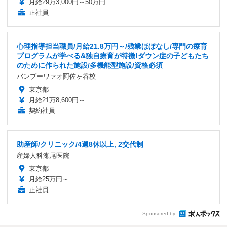
月給29万3,000円～50万円
正社員
心理指導担当職員/月給21.8万円～/残業ほぼなし/専門の療育
プログラムが学べる&独自療育が特徴!ダウン症の子どもたち
のために作られた施設/多機能型施設/資格必須
バンブーワァオ阿佐ヶ谷校
東京都
月給21万8,600円～
契約社員
助産師/クリニック/4週8休以上, 2交代制
産婦人科瀬尾医院
東京都
月給25万円～
正社員
Sponsored by