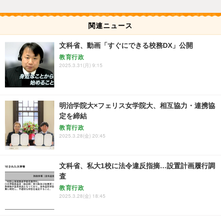
関連ニュース
文科省、動画「すぐにできる校務DX」公開
教育行政
2025.3.31(月) 9:15
明治学院大×フェリス女学院大、相互協力・連携協
定を締結
教育行政
2025.3.28(金) 20:45
文科省、私大1校に法令違反指摘…設置計画履行調
査
教育行政
2025.3.28(金) 18:45