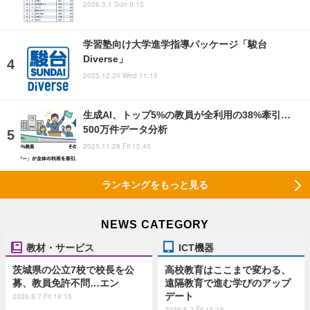
2026.3.1 Sun 9:15
学習塾向け大学進学指導パッケージ「駿台
Diverse」
2023.12.20 Wed 11:15
生成AI、トップ5%の教員が全利用の38%牽引…
500万件データ分析
2025.11.28 Fri 15:45
ランキングをもっと見る
NEWS CATEGORY
教材・サービス
ICT機器
茨城県の公立7校で校長を公
高校教育はここまで変わる、
募、教員免許不問…エン
遠隔教育で進む学びのアップ
デート
2026.8.7 Fri 19:15
2026.8.7 Fri 15:15