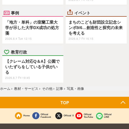
事例
イベント
「地方・単科」の室蘭工業大
まちのこども財団設立記念シ
学が示した大学DX成功の処方
ンポ9/6…創造性と探究の未来
箋
を考える
2026.8.4 Tue 12:15
2026.8.7 Fri 16:15
教育行政
【クレーム対応Q＆A】公園で
いたずらをしている子供がい
る
2026.8.7 Fri 19:45
ホーム
›
教材・サービス
›
その他
›
記事
›
写真・画像
TOP
Official
Official
Official
Home
Official X
Facebook
YouTube
LINE