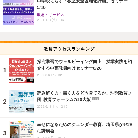
中学校てらす「教室安全基地化計画」セミナー
5/10
教材・サービス
2024.4.16(火) 9:45
教員アクセスランキング
探究学習でウェルビーイング向上、授業実践を紹
介する中高教員向けセミナー8/26
2026.8.6 Thu 18:45
読み解く力・書く力をどう育てるか、理想教育財
団 教育フォーラム7/30大阪
PR
2026.6.18 Thu 12:15
幸せになるためのジェンダー教育、埼玉県が9/19
に講演会
2026.8.6 Thu 18:15