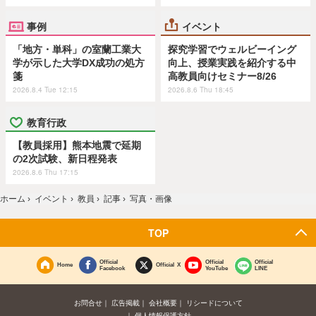
事例
イベント
「地方・単科」の室蘭工業大
探究学習でウェルビーイング
学が示した大学DX成功の処方
向上、授業実践を紹介する中
箋
高教員向けセミナー8/26
2026.8.4 Tue 12:15
2026.8.6 Thu 18:45
教育行政
【教員採用】熊本地震で延期
の2次試験、新日程発表
2026.8.6 Thu 17:15
ホーム
›
イベント
›
教員
›
記事
›
写真・画像
TOP
Official
Official
Official
Home
Official X
Facebook
YouTube
LINE
お問合せ
広告掲載
会社概要
リシードについて
個人情報保護方針