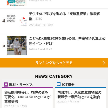
子供主体で学びを進める「複線型授業」徹底解
剖…3/30
2024.2.29 Thu 13:15
こどもDX白書2026を先行公開、中室牧子氏迎え公
開イベント9/17
2026.8.5 Wed 18:45
ランキングをもっと見る
NEWS CATEGORY
教材・サービス
ICT機器
部活動地域移行、指導の質を
内田洋行、東京国立博物館の
可視化…CIN GROUPとFCEが
新展示で専門知とICTを融合
業務提携
2026.7.17 Fri 13:15
2026.8.6 Thu 15:45