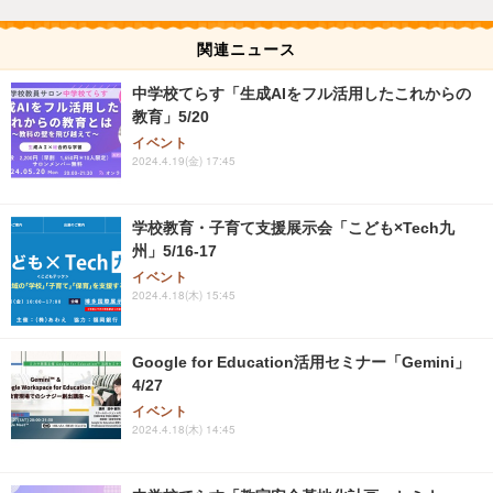
関連ニュース
中学校てらす「生成AIをフル活用したこれからの
教育」5/20
イベント
2024.4.19(金) 17:45
学校教育・子育て支援展示会「こども×Tech九
州」5/16-17
イベント
2024.4.18(木) 15:45
Google for Education活用セミナー「Gemini」
4/27
イベント
2024.4.18(木) 14:45