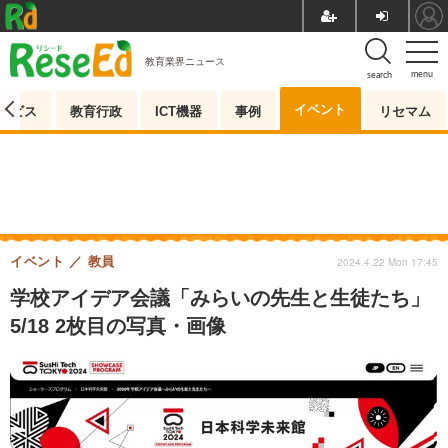
教育業界ニュース
menu
search
イベント
ービス
教育行政
ICT機器
事例
リセマム
イベント
教員
2024.4.22 Mon 17:45
学校アイデア会議「みらいの先生と生徒たち」
5/18 2枚目の写真・画像