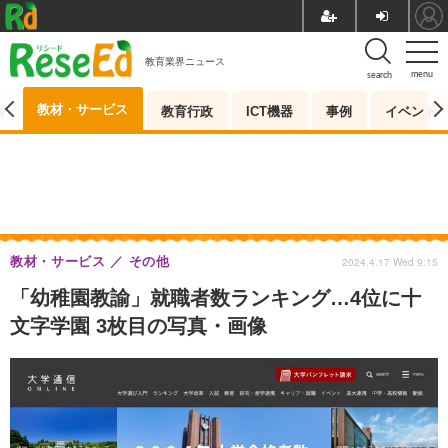
教育業界ニュース
menu
search
教材・サービス
測
教育行政
ICT機器
事例
イベント
教材・サービス
その他
2024.4.17 Wed 9:15
「幼稚園教諭」就職者数ランキング…4位に十
文字学園 3枚目の写真・画像