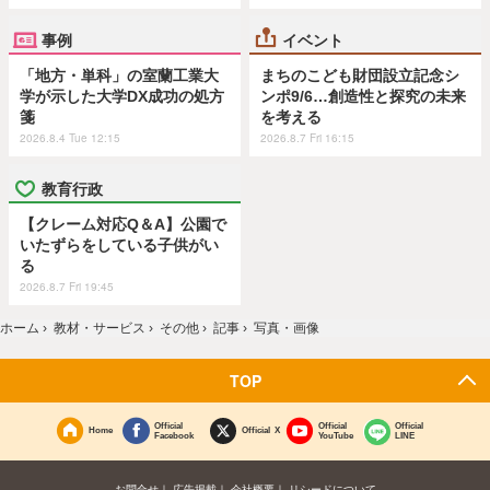
事例
イベント
「地方・単科」の室蘭工業大
まちのこども財団設立記念シ
学が示した大学DX成功の処方
ンポ9/6…創造性と探究の未来
箋
を考える
2026.8.4 Tue 12:15
2026.8.7 Fri 16:15
教育行政
【クレーム対応Q＆A】公園で
いたずらをしている子供がい
る
2026.8.7 Fri 19:45
ホーム
›
教材・サービス
›
その他
›
記事
›
写真・画像
TOP
Official
Official
Official
Home
Official X
Facebook
YouTube
LINE
お問合せ
広告掲載
会社概要
リシードについて