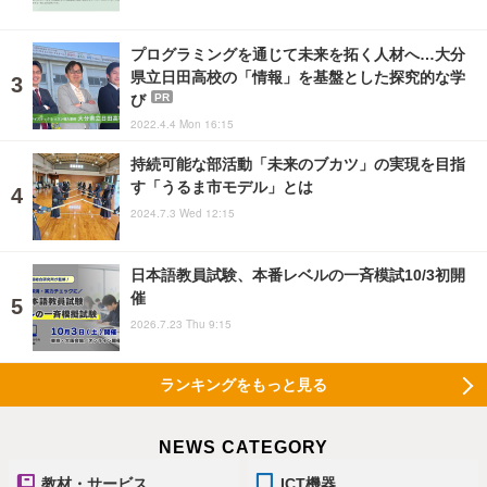
プログラミングを通じて未来を拓く人材へ…大分
県立日田高校の「情報」を基盤とした探究的な学
び
PR
2022.4.4 Mon 16:15
持続可能な部活動「未来のブカツ」の実現を目指
す「うるま市モデル」とは
2024.7.3 Wed 12:15
日本語教員試験、本番レベルの一斉模試10/3初開
催
2026.7.23 Thu 9:15
ランキングをもっと見る
NEWS CATEGORY
教材・サービス
ICT機器