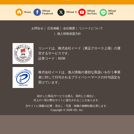
Official
Official
Official
Home
Official X
Facebook
YouTube
LINE
お問合せ
広告掲載
会社概要
リシードについて
個人情報保護方針
リシードは、株式会社イード（東証グロース上場）の運
営するサービスです。
証券コード：6038
株式会社イードは、個人情報の適切な取扱いを行う事業
者に対して付与されるプライバシーマークの付与認定を
受けています。
紹介した商品/サービスを購入、契約した場合に、
売上の一部が弊社サイトに還元されることがあります。
当サイトに掲載の記事・見出し・写真・画像の無断転載を禁じます。
Copyright © 2026 IID, Inc.