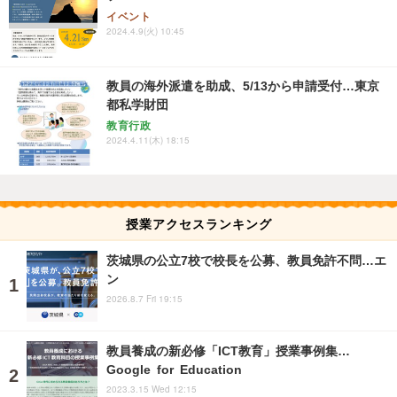
イベント
2024.4.9(火) 10:45
教員の海外派遣を助成、5/13から申請受付…東京
都私学財団
教育行政
2024.4.11(木) 18:15
授業アクセスランキング
茨城県の公立7校で校長を公募、教員免許不問…エ
ン
2026.8.7 Fri 19:15
教員養成の新必修「ICT教育」授業事例集…
Google for Education
2023.3.15 Wed 12:15