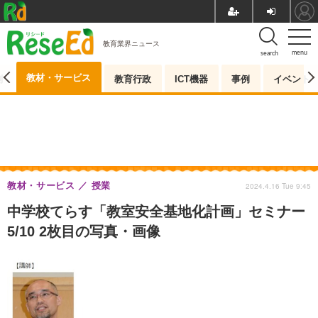
教育業界ニュース
menu
search
教材・サービス
測
教育行政
ICT機器
事例
イベント
教材・サービス
授業
2024.4.16 Tue 9:45
中学校てらす「教室安全基地化計画」セミナー
5/10 2枚目の写真・画像