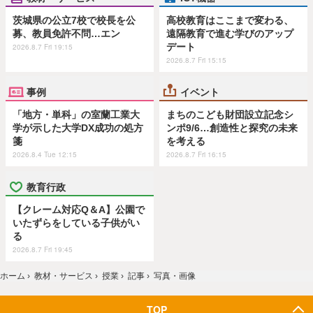
茨城県の公立7校で校長を公
高校教育はここまで変わる、
募、教員免許不問…エン
遠隔教育で進む学びのアップ
デート
2026.8.7 Fri 19:15
2026.8.7 Fri 15:15
事例
イベント
「地方・単科」の室蘭工業大
まちのこども財団設立記念シ
学が示した大学DX成功の処方
ンポ9/6…創造性と探究の未来
箋
を考える
2026.8.4 Tue 12:15
2026.8.7 Fri 16:15
教育行政
【クレーム対応Q＆A】公園で
いたずらをしている子供がい
る
2026.8.7 Fri 19:45
ホーム
›
教材・サービス
›
授業
›
記事
›
写真・画像
TOP