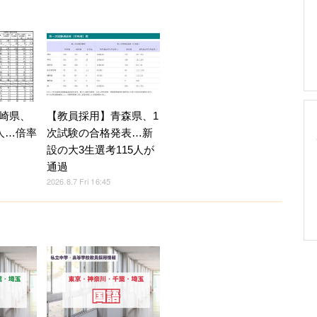
崎県、
【教員採用】青森県、1
人…倍率
次試験の合格発表…新
設の大3生選考115人が
通過
2026.8.7 Fri 16:45