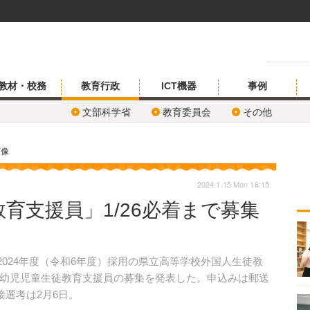
教材・校務
教育行政
ICT機器
事例
文部科学省
教育委員会
その他
画像
2024.1.15 Mon 16:15
育支援員」1/26必着まで募集
、2024年度（令和6年度）採用の県立高等学校外国人生徒教
幼児児童生徒教育支援員の募集を発表した。申込みは郵送
接選考は2月6日。