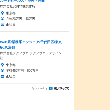
ルートセールス・渉外・外商
株式会社安田精機製作所
東京都
月給23万円～43万円
正社員
Web系/業務系エンジニア/千代田区/東京
駅/東京都
株式会社テクノプロ テクノプロ・デザイン
社
東京都
年収450万円～800万円
正社員
Sponsored by