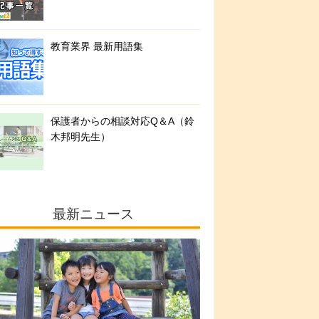
教育業界 最新用語集
保護者からの相談対応Q＆A（鈴
木邦明先生）
最新ニュース