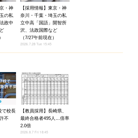
京・神
【採用情報】東京・神
玉の私
奈川・千葉・埼玉の私
法政中
立中高「国語」開智所
ど
沢、法政国際など
）
（7/27午前現在）
2026.7.28 Tue 15:45
校で校長
【教員採用】長崎県、
許不
最終合格者495人…倍率
2.0倍
2026.8.7 Fri 18:45