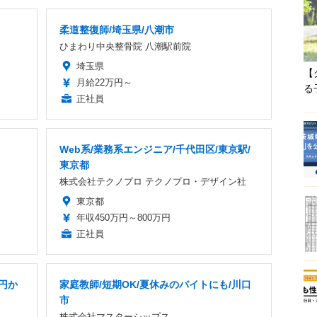
柔道整復師/埼玉県/八潮市
ひまわり中央整骨院 八潮駅前院
埼玉県
【
月給22万円～
る
正社員
Web系/業務系エンジニア/千代田区/東京駅/
東京都
株式会社テクノプロ テクノプロ・デザイン社
東京都
年収450万円～800万円
正社員
円か
家庭教師/短期OK/夏休みのバイトにも/川口
市
株式会社マスターシップス