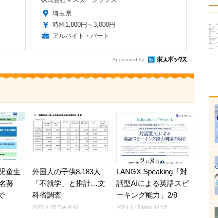
埼玉県
時給1,800円～3,000円
アルバイト・パート
Sponsored by
児童生
外国人の子供8,183人
LANGX Speaking「対
3名募
「不就学」と推計…文
話型AIによる英語スピ
で
科省調査
ーキング能力」2/8
2023.4.25 Tue 9:46
2024.1.15 Mon 14:15