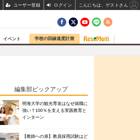
ユーザー登録
ログイン
こんにちは、ゲストさん
学校の回線速度計測
イベント
編集部ピックアップ
明海大学の観光専攻はなぜ就職に
強い？100％を支える実践教育と
インターン
【教師への扉】教員採用試験はど