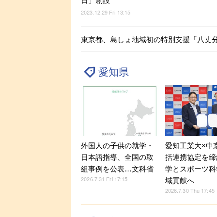
日」創設
2023.12.29 Fri 13:15
東京都、島しょ地域初の特別支援「八丈
愛知県
外国人の子供の就学・
愛知工業大×中
日本語指導、全国の取
括連携協定を締
組事例を公表…文科省
学とスポーツ科
2026.7.31 Fri 17:15
域貢献へ
2026.7.30 Thu 17:45