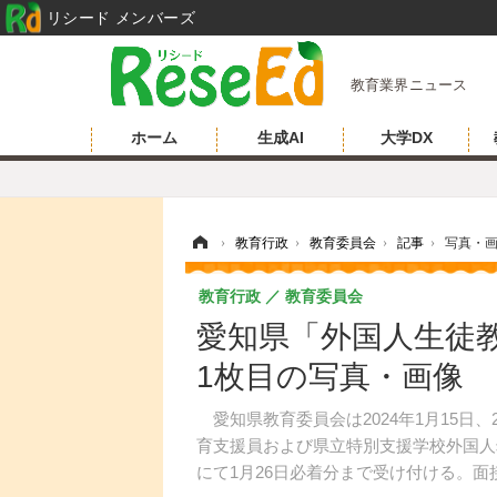
リシード メンバーズ
教育業界ニュース
ホーム
生成AI
大学DX
ホーム
›
教育行政
›
教育委員会
›
記事
›
写真・
教育行政
教育委員会
愛知県「外国人生徒教
1枚目の写真・画像
愛知県教育委員会は2024年1月15日
育支援員および県立特別支援学校外国人
にて1月26日必着分まで受け付ける。面