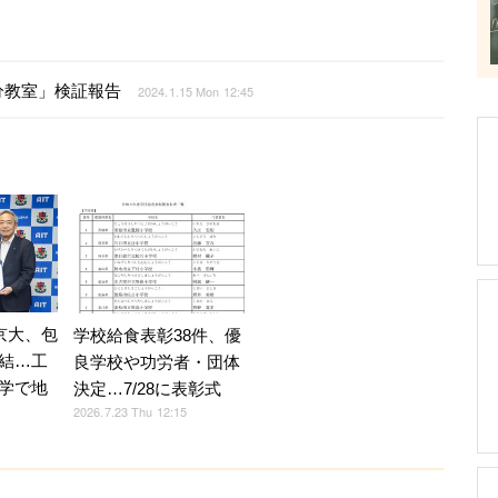
分教室」検証報告
2024.1.15 Mon 12:45
京大、包
学校給食表彰38件、優
結…工
良学校や功労者・団体
学で地
決定…7/28に表彰式
2026.7.23 Thu 12:15