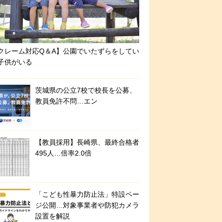
クレーム対応Q＆A】公園でいたずらをしてい
子供がいる
茨城県の公立7校で校長を公募、
教員免許不問…エン
【教員採用】長崎県、最終合格者
495人…倍率2.0倍
「こども性暴力防止法」特設ペー
ジ公開…対象事業者や防犯カメラ
設置を解説