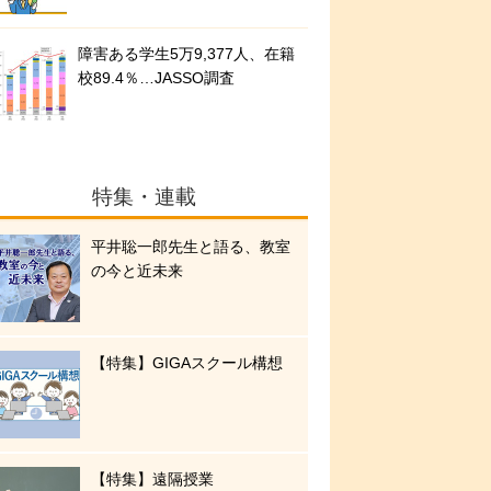
障害ある学生5万9,377人、在籍
校89.4％…JASSO調査
特集・連載
平井聡一郎先生と語る、教室
の今と近未来
【特集】GIGAスクール構想
【特集】遠隔授業