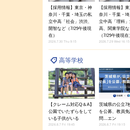
【採用情報】東京・神
【採用情報】東
奈川・千葉・埼玉の私
奈川・千葉・埼
立中高「社会」渋渋、
立中高「理科」
開智など（7/29午後現
高、関東学院な
在）
（7/29午後現在
2026.7.30 Thu 9:15
2026.7.29 Wed 16:15
高等学校
【クレーム対応Q＆A】
茨城県の公立7
公園でいたずらをして
を公募、教員免
いる子供がいる
問…エン
2026.8.7 Fri 19:45
2026.8.7 Fri 19:15