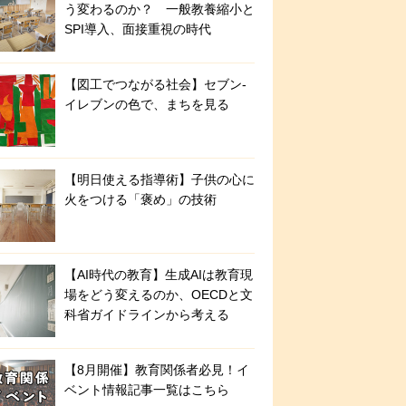
う変わるのか？ 一般教養縮小と
SPI導入、面接重視の時代
【図工でつながる社会】セブン‐
イレブンの色で、まちを見る
【明日使える指導術】子供の心に
火をつける「褒め」の技術
【AI時代の教育】生成AIは教育現
場をどう変えるのか、OECDと文
科省ガイドラインから考える
【8月開催】教育関係者必見！イ
ベント情報記事一覧はこちら