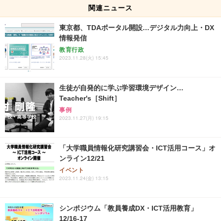
関連ニュース
東京都、TDAポータル開設…デジタル力向上・DX
情報発信
教育行政
2023.11.28(火) 15:45
生徒が自発的に学ぶ学習環境デザイン…
Teacher's［Shift］
事例
2023.11.27(月) 19:15
「大学職員情報化研究講習会・ICT活用コース」オ
ンライン12/21
イベント
2023.11.24(金) 13:15
シンポジウム「教員養成DX・ICT活用教育」
12/16-17