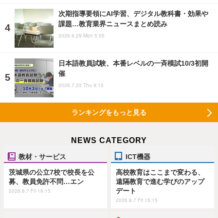
次期指導要領にAI学習、デジタル教科書・効果や
課題…教育業界ニュースまとめ読み
2026.6.29 Mon 5:55
日本語教員試験、本番レベルの一斉模試10/3初開
催
2026.7.23 Thu 9:15
ランキングをもっと見る
NEWS CATEGORY
教材・サービス
ICT機器
茨城県の公立7校で校長を公
高校教育はここまで変わる、
募、教員免許不問…エン
遠隔教育で進む学びのアップ
デート
2026.8.7 Fri 19:15
2026.8.7 Fri 15:15