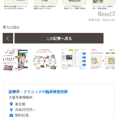
画像出典：BatonLink
導入の流れ
この記事へ戻る
診療所・クリニックの臨床検査技師
大森耳鼻咽喉科
東京都
月給23万円～
契約社員