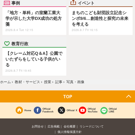
事例
イベント
「地方・単科」の室蘭工業大
まちのこども財団設立記念シ
学が示した大学DX成功の処方
ンポ9/6…創造性と探究の未来
箋
を考える
2026.8.4 Tue 12:15
2026.8.7 Fri 16:15
教育行政
【クレーム対応Q＆A】公園で
いたずらをしている子供がい
る
2026.8.7 Fri 19:45
ホーム
›
教材・サービス
›
授業
›
記事
›
写真・画像
TOP
Official
Official
Official
Home
Official X
Facebook
YouTube
LINE
お問合せ
広告掲載
会社概要
リシードについて
個人情報保護方針