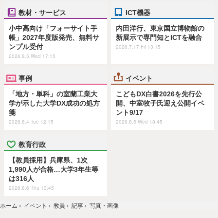
教材・サービス
ICT機器
小中高向け「フォーサイト手
内田洋行、東京国立博物館の
帳」2027年度版発売、無料サ
新展示で専門知とICTを融合
ンプル受付
2026.7.17 Fri 13:15
2026.8.5 Wed 17:15
事例
イベント
「地方・単科」の室蘭工業大
こどもDX白書2026を先行公
学が示した大学DX成功の処方
開、中室牧子氏迎え公開イベ
箋
ント9/17
2026.8.4 Tue 12:15
2026.8.5 Wed 18:45
教育行政
【教員採用】兵庫県、1次
1,990人が合格…大学3年生等
は316人
2026.8.6 Thu 13:45
ホーム
›
イベント
›
教員
›
記事
›
写真・画像