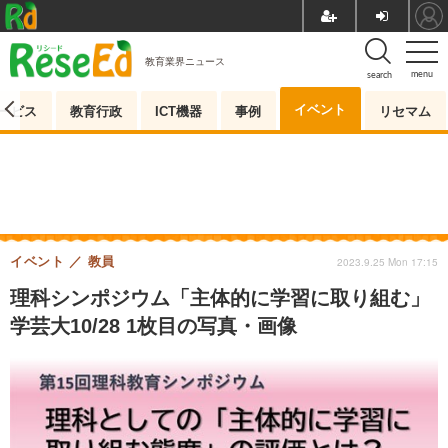
教育業界ニュース
menu
search
イベント
ービス
教育行政
ICT機器
事例
リセマム
イベント
教員
2023.9.25 Mon 17:15
理科シンポジウム「主体的に学習に取り組む」
学芸大10/28 1枚目の写真・画像