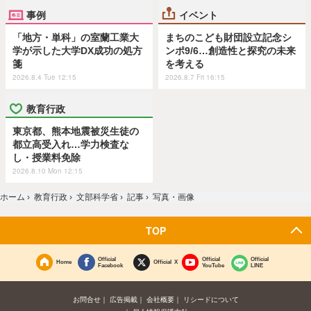
事例
イベント
「地方・単科」の室蘭工業大
まちのこども財団設立記念シ
学が示した大学DX成功の処方
ンポ9/6…創造性と探究の未来
箋
を考える
2026.8.4 Tue 12:15
2026.8.7 Fri 16:15
教育行政
東京都、熊本地震被災生徒の
都立高受入れ…学力検査な
し・授業料免除
2026.8.10 Mon 12:15
ホーム
›
教育行政
›
文部科学省
›
記事
›
写真・画像
TOP
Official
Official
Official
Home
Official X
Facebook
YouTube
LINE
お問合せ
広告掲載
会社概要
リシードについて