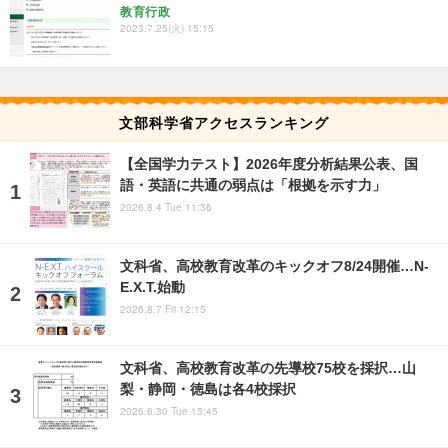
教育行政
2023.7.25(火) 15:15
文部科学省アクセスランキング
【全国学力テスト】2026年度分析結果公表、国
語・英語に共通の弱点は「根拠を示す力」
2026.8.4 Tue 11:36
文科省、高校教育改革のキックオフ8/24開催…N-
E.X.T.始動
2026.8.7 Fri 12:15
文科省、高校教育改革の先導校75校を採択…山
梨・静岡・徳島は各4校採択
2026.6.30 Tue 15:45