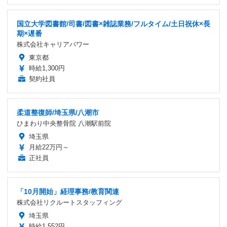
国立大学図書館/司書/図書×雑誌業務/フルタイム/土日祝休×長
期×遅番
株式会社キャリアパワー
東京都
時給1,300円
契約社員
柔道整復師/埼玉県/八潮市
ひまわり中央整骨院 八潮駅前院
埼玉県
月給22万円～
正社員
「10月開始」経理事務/教育関連
株式会社リクルートスタッフィング
埼玉県
時給1,552円