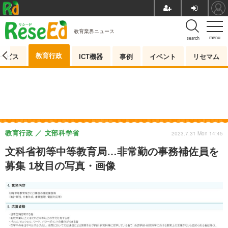
教育業界ニュース
menu
search
教育行政
ービス
ICT機器
事例
イベント
リセマム
教育行政
文部科学省
2023.7.31 Mon 14:45
文科省初等中等教育局…非常勤の事務補佐員を
募集 1枚目の写真・画像