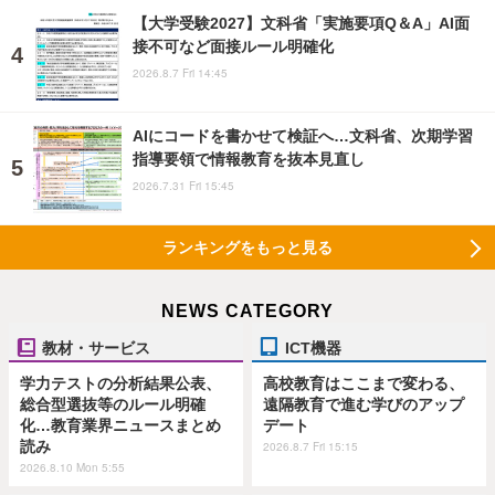
【大学受験2027】文科省「実施要項Q＆A」AI面
接不可など面接ルール明確化
2026.8.7 Fri 14:45
AIにコードを書かせて検証へ…文科省、次期学習
指導要領で情報教育を抜本見直し
2026.7.31 Fri 15:45
ランキングをもっと見る
NEWS CATEGORY
教材・サービス
ICT機器
学力テストの分析結果公表、
高校教育はここまで変わる、
総合型選抜等のルール明確
遠隔教育で進む学びのアップ
化…教育業界ニュースまとめ
デート
読み
2026.8.7 Fri 15:15
2026.8.10 Mon 5:55