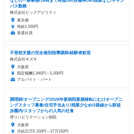
などの一般事務/16時まで時短OK/扶養枠OK/残業なし/キャン
パス勤務
株式会社ビッグアビリティ
東京都
時給1,550円
派遣社員
不登校支援の完全個別指導講師/経験者歓迎
株式会社キズキ
大阪府
固定報酬1,840円～5,500円
アルバイト・パート
調理師/オープニング/2028年新病院新築移転にむけオープニ
ングスタッフ募集/住宅手当あり!残業少なめ/2路線から駅徒
歩圏内/スタッフからの人気の社食
堺リハビリテーション病院
大阪府
月給21万5,150円～27万150円