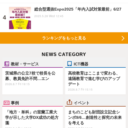
総合型選抜Expo2025「年内入試対策最前」6/27
2025.5.28 Wed 12:45
ランキングをもっと見る
NEWS CATEGORY
教材・サービス
ICT機器
茨城県の公立7校で校長を公
高校教育はここまで変わる、
募、教員免許不問…エン
遠隔教育で進む学びのアップ
デート
2026.8.7 Fri 19:15
2026.8.7 Fri 15:15
事例
イベント
「地方・単科」の室蘭工業大
まちのこども財団設立記念シ
学が示した大学DX成功の処方
ンポ9/6…創造性と探究の未来
箋
を考える