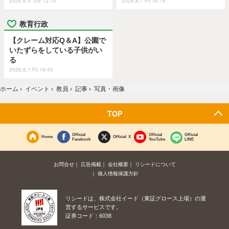
2026.8.4 Tue 12:15
2026.8.7 Fri 16:15
教育行政
【クレーム対応Q＆A】公園で
いたずらをしている子供がい
る
2026.8.7 Fri 19:45
ホーム
›
イベント
›
教員
›
記事
›
写真・画像
TOP
Official
Official
Official
Home
Official X
Facebook
YouTube
LINE
お問合せ
広告掲載
会社概要
リシードについて
個人情報保護方針
リシードは、株式会社イード（東証グロース上場）の運
営するサービスです。
証券コード：6038