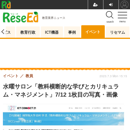
教育業界ニュース
menu
search
イベント
ービス
教育行政
ICT機器
事例
リセマム
イベント
教員
2023.7.3 Mon 15:15
水曜サロン「教科横断的な学びとカリキュラ
ム・マネジメント」7/12 1枚目の写真・画像