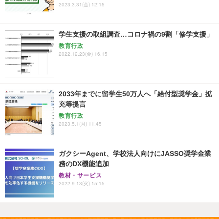
2023.3.31(金) 12:15
学生支援の取組調査…コロナ禍の9割「修学支援」
教育行政
2022.12.23(金) 16:15
2033年までに留学生50万人へ「給付型奨学金」拡
充等提言
教育行政
2023.5.1(月) 11:45
ガクシーAgent、学校法人向けにJASSO奨学金業
務のDX機能追加
教材・サービス
2022.9.13(火) 15:15