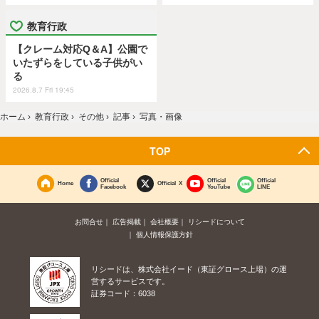
教育行政
【クレーム対応Q＆A】公園で
いたずらをしている子供がい
る
2026.8.7 Fri 19:45
ホーム
›
教育行政
›
その他
›
記事
›
写真・画像
TOP
Official
Official
Official
Home
Official X
Facebook
YouTube
LINE
お問合せ
広告掲載
会社概要
リシードについて
個人情報保護方針
リシードは、株式会社イード（東証グロース上場）の運
営するサービスです。
証券コード：6038