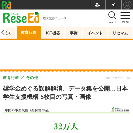
教育業界ニュース
menu
search
教育行政
ービス
ICT機器
事例
イベント
リセマム
教育行政
その他
2023.6.2 Fri 13:15
奨学金めぐる誤解解消、データ集を公開…日本
学生支援機構 5枚目の写真・画像