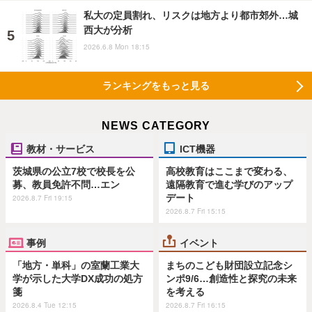
私大の定員割れ、リスクは地方より都市郊外…城
西大が分析
2026.6.8 Mon 18:15
ランキングをもっと見る
NEWS CATEGORY
教材・サービス
ICT機器
茨城県の公立7校で校長を公
高校教育はここまで変わる、
募、教員免許不問…エン
遠隔教育で進む学びのアップ
デート
2026.8.7 Fri 19:15
2026.8.7 Fri 15:15
事例
イベント
「地方・単科」の室蘭工業大
まちのこども財団設立記念シ
学が示した大学DX成功の処方
ンポ9/6…創造性と探究の未来
箋
を考える
2026.8.4 Tue 12:15
2026.8.7 Fri 16:15