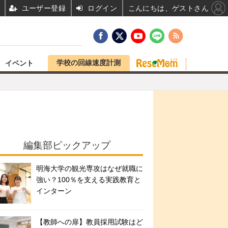
ユーザー登録
ログイン
こんにちは、ゲストさん
学校の回線速度計測
イベント
編集部ピックアップ
明海大学の観光専攻はなぜ就職に
強い？100％を支える実践教育と
インターン
【教師への扉】教員採用試験はど