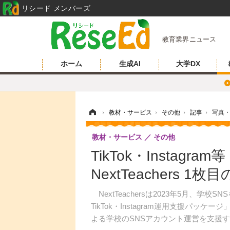
リシード メンバーズ
教育業界ニュース
ホーム
生成AI
大学DX
ホーム
›
教材・サービス
›
その他
›
記事
›
写真
教材・サービス
その他
TikTok・Instag
NextTeachers 1
NextTeachersは2023年5月、
TikTok・Instagram運用支援パッケ
よる学校のSNSアカウント運営を支援