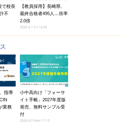
校で校長
【教員採用】長崎県、
許不
最終合格者495人…倍率
2.0倍
2026.8.7 Fri 18:45
クス
、指導
小中高向け「フォーサ
IN
イト手帳」2027年度版
Eが業務
発売、無料サンプル受
付
2026.8.5 Wed 17:15