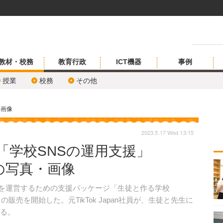
教材・校務
教育行政
ICT機器
事例
授業
校務
その他
・画像
2023.5.17 Wed 13:15
ram等「学校SNSの運用支援」
枚目の写真・画像
学校SNSを運営するための支援パッケージ「生徒と作る学校
ージ」の販売を開始した。元TikTok Japan社員が、生徒と先生に
する。