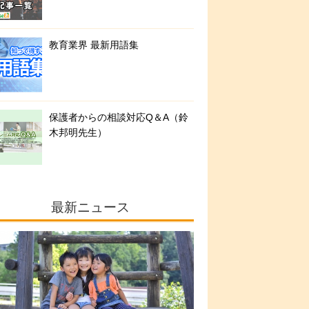
教育業界 最新用語集
保護者からの相談対応Q＆A（鈴
木邦明先生）
最新ニュース