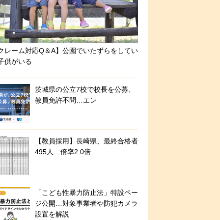
クレーム対応Q＆A】公園でいたずらをしてい
子供がいる
茨城県の公立7校で校長を公募、
教員免許不問…エン
【教員採用】長崎県、最終合格者
495人…倍率2.0倍
「こども性暴力防止法」特設ペー
ジ公開…対象事業者や防犯カメラ
設置を解説