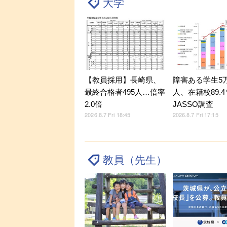
大学
【教員採用】長崎県、
障害ある学生5万9
最終合格者495人…倍率
人、在籍校89.
2.0倍
JASSO調査
2026.8.7 Fri 18:45
2026.8.7 Fri 17:15
教員（先生）