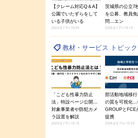
【クレーム対応Q＆A】
茨城県の公立7
公園でいたずらをして
を公募、教員免
いる子供がいる
問…エン
2026.8.7 Fri 19:45
2026.8.7 Fri 19:15
教材・サービス トピッ
「こども性暴力防止
部活動地域移行
法」特設ページ公開…
の質を可視化…C
対象事業者や防犯カメ
GROUPとFC
ラ設置を解説
提携
2026.8.7 Fri 18:15
2026.8.6 Thu 15:45