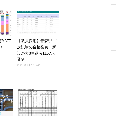
,377
【教員採用】青森県、1
4％…
次試験の合格発表…新
設の大3生選考115人が
通過
2026.8.7 Fri 16:45