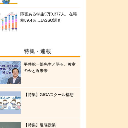
障害ある学生5万9,377人、在籍
校89.4％…JASSO調査
特集・連載
平井聡一郎先生と語る、教室
の今と近未来
【特集】GIGAスクール構想
【特集】遠隔授業