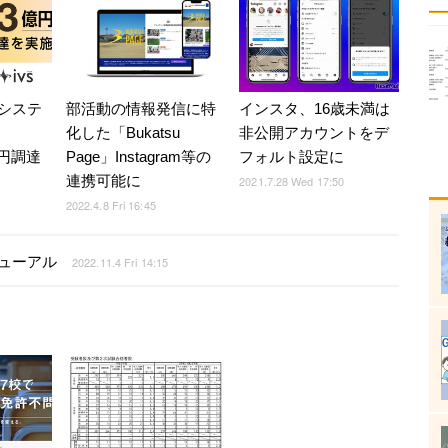
システ
部活動の情報発信に特
インスタ、16歳未満は
化した「Bukatsu
非公開アカウントをデ
億円調達
Page」Instagram等の
フォルト設定に
連携可能に
2021.7.28 Wed 17:50
2022.4.8 Fri 16:45
ニューアル
2022.11.4 Fri 14:15