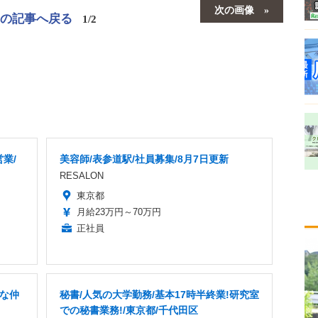
次の画像
この記事へ戻る
1/2
業/
美容師/表参道駅/社員募集/8月7日更新
RESALON
東京都
月給23万円～70万円
正社員
快な仲
秘書/人気の大学勤務/基本17時半終業!研究室
での秘書業務!/東京都/千代田区