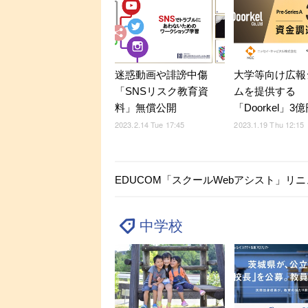
迷惑動画や誹謗中傷
大学等向け広報
「SNSリスク教育資
ムを提供する
料」無償公開
「Doorkel」3
2023.2.14 Tue 17:45
2023.1.19 Thu 12:15
EDUCOM「スクールWebアシスト」リ
中学校