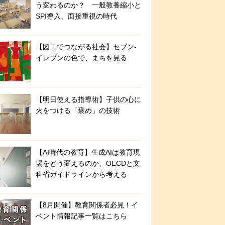
う変わるのか？ 一般教養縮小と
SPI導入、面接重視の時代
【図工でつながる社会】セブン‐
イレブンの色で、まちを見る
【明日使える指導術】子供の心に
火をつける「褒め」の技術
【AI時代の教育】生成AIは教育現
場をどう変えるのか、OECDと文
科省ガイドラインから考える
【8月開催】教育関係者必見！イ
ベント情報記事一覧はこちら