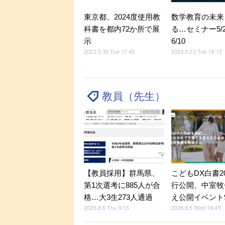
数学教育の未来
東京都、2024度使用教
る…セミナー5/
科書を都内72か所で展
6/10
示
2023.5.23 Tue 19:15
2023.5.30 Tue 17:45
教員（先生）
【教員採用】群馬県、
こどもDX白書2
第1次選考に885人が合
行公開、中室牧
格…大3生273人通過
え公開イベント9
2026.8.6 Thu 9:15
2026.8.5 Wed 18:45