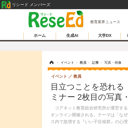
リシード メンバーズ
教育業界ニュース
ホーム
生成AI
大学DX
ホーム
›
イベント
›
教員
›
記事
›
写真・画像
イベント
教員
目立つことを恐れる「
ミナー 2枚目の写真
コアネット教育総合研究所が運営する私学
オンライン開催される。テーマは「なぜ
ス内で急増する『いい子症候群』の心理的