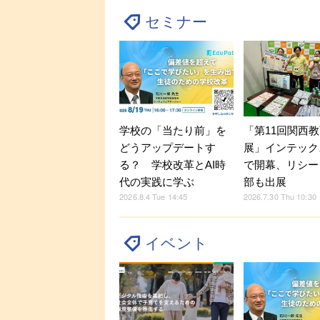
セミナー
学校の「当たり前」を
「第11回関西教
どうアップデートす
展」インテック
る？ 学校改革とAI時
で開幕、リシー
代の実践に学ぶ
部も出展
2026.8.4 Tue 14:45
2026.7.30 Thu 10:30
イベント