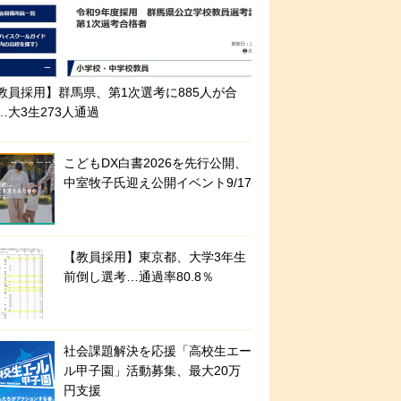
教員採用】群馬県、第1次選考に885人が合
…大3生273人通過
こどもDX白書2026を先行公開、
中室牧子氏迎え公開イベント9/17
【教員採用】東京都、大学3年生
前倒し選考…通過率80.8％
社会課題解決を応援「高校生エー
ル甲子園」活動募集、最大20万
円支援