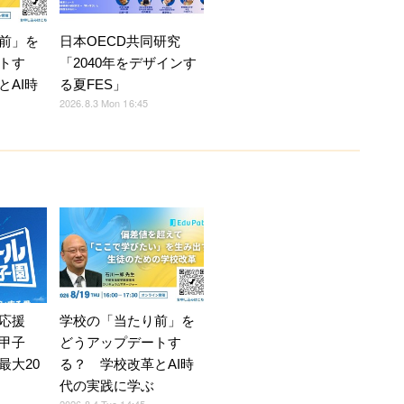
前」を
日本OECD共同研究
トす
「2040年をデザインす
とAI時
る夏FES」
2026.8.3 Mon 16:45
応援
学校の「当たり前」を
甲子
どうアップデートす
最大20
る？ 学校改革とAI時
代の実践に学ぶ
2026.8.4 Tue 14:45