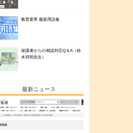
教育業界 最新用語集
保護者からの相談対応Q＆A（鈴
木邦明先生）
最新ニュース