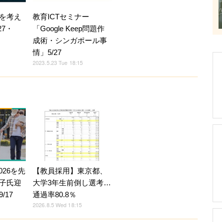
を考え
教育ICTセミナー
27・
「Google Keep問題作
成術・シンガポール事
情」5/27
2023.5.23 Tue 18:15
026を先
【教員採用】東京都、
子氏迎
大学3年生前倒し選考…
/17
通過率80.8％
2026.8.5 Wed 18:15