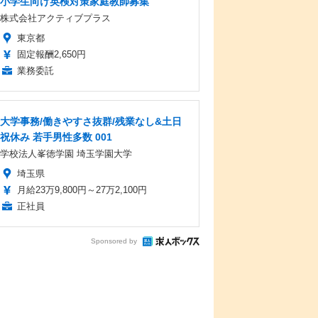
小学生向け英検対策家庭教師募集
株式会社アクティブプラス
東京都
固定報酬2,650円
業務委託
大学事務/働きやすさ抜群/残業なし&土日
祝休み 若手男性多数 001
学校法人峯徳学園 埼玉学園大学
埼玉県
月給23万9,800円～27万2,100円
正社員
Sponsored by