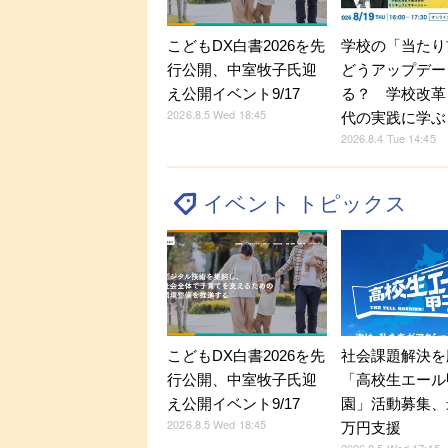
こどもDX白書2026を先
学校の「当たり
行公開、中室牧子氏迎
どうアップデー
え公開イベント9/17
る？ 学校改革
2026.8.5 Wed 18:45
代の実践に学ぶ
2026.8.4 Tue 14:45
イベント トピックス
こどもDX白書2026を先
社会課題解決を
行公開、中室牧子氏迎
「高校生エール
え公開イベント9/17
園」活動募集、
2026.8.5 Wed 18:45
万円支援
2026.8.5 Wed 17:45