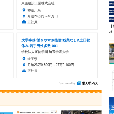
東亜建設工業株式会社
神奈川県
月給24万円～48万円
正社員
【
格
大学事務/働きやすさ抜群/残業なし&土日祝
休み 若手男性多数 001
学校法人峯徳学園 埼玉学園大学
埼玉県
月給23万9,800円～27万2,100円
正社員
Sponsored by