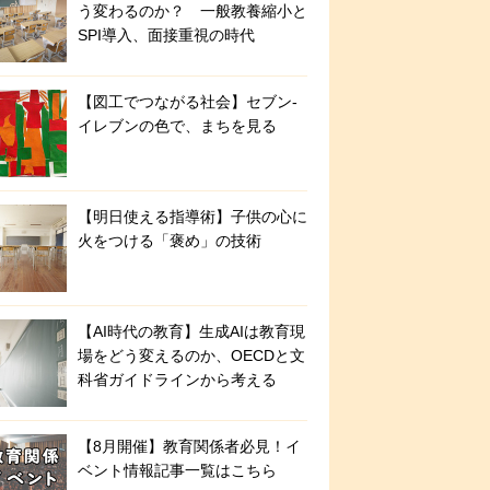
う変わるのか？ 一般教養縮小と
SPI導入、面接重視の時代
【図工でつながる社会】セブン‐
イレブンの色で、まちを見る
【明日使える指導術】子供の心に
火をつける「褒め」の技術
【AI時代の教育】生成AIは教育現
場をどう変えるのか、OECDと文
科省ガイドラインから考える
【8月開催】教育関係者必見！イ
ベント情報記事一覧はこちら