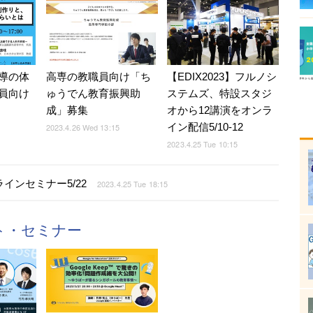
導の体
高専の教職員向け「ち
【EDIX2023】フルノシ
員向け
ゅうでん教育振興助
ステムズ、特設スタジ
成」募集
オから12講演をオンラ
イン配信5/10-12
2023.4.26 Wed 13:15
2023.4.25 Tue 10:15
インセミナー5/22
2023.4.25 Tue 18:15
ント・セミナー