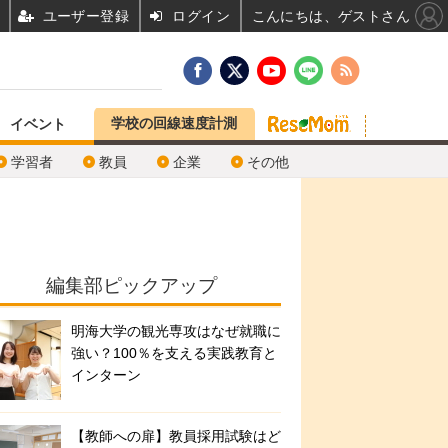
ユーザー登録
ログイン
こんにちは、ゲストさん
学校の回線速度計測
イベント
学習者
教員
企業
その他
編集部ピックアップ
明海大学の観光専攻はなぜ就職に
強い？100％を支える実践教育と
インターン
【教師への扉】教員採用試験はど