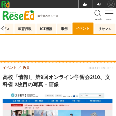
教育業界ニュース
menu
search
イベント
ービス
教育行政
ICT機器
事例
リセマム
イベント
教員
2023.1.26 Thu 18:15
高校「情報I」第9回オンライン学習会2/10、文
科省 2枚目の写真・画像