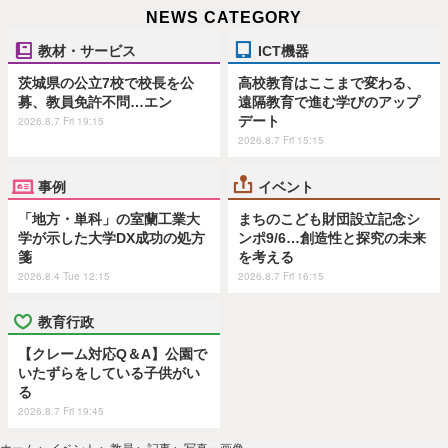
NEWS CATEGORY
教材・サービス
ICT機器
茨城県の公立7校で校長を公
高校教育はここまで変わる、
募、教員免許不問…エン
遠隔教育で進む学びのアップ
デート
2026.8.7 Fri 19:15
2026.8.7 Fri 15:15
事例
イベント
「地方・単科」の室蘭工業大
まちのこども財団設立記念シ
学が示した大学DX成功の処方
ンポ9/6…創造性と探究の未来
箋
を考える
2026.8.4 Tue 12:15
2026.8.7 Fri 16:15
教育行政
【クレーム対応Q＆A】公園で
いたずらをしている子供がい
る
2026.8.7 Fri 19:45
ホーム
›
イベント
›
教員
›
記事
›