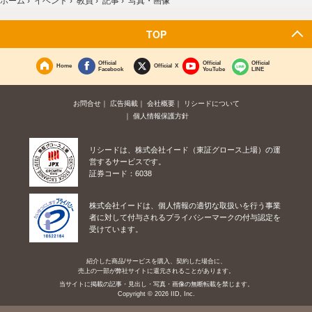
写真・画像
TOP
Official
Official
Official
Home
Official X
Facebook
YouTube
LINE
お問合せ
広告掲載
会社概要
リシードについて
個人情報保護方針
リシードは、株式会社イード（東証グロース上場）の運
営するサービスです。
証券コード：6038
株式会社イードは、個人情報の適切な取扱いを行う事業
者に対して付与されるプライバシーマークの付与認定を
受けています。
紹介した商品/サービスを購入、契約した場合に、
売上の一部が弊社サイトに還元されることがあります。
当サイトに掲載の記事・見出し・写真・画像の無断転載を禁じます。
Copyright © 2026 IID, Inc.