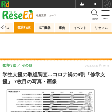
教育業界ニュース
menu
search
教育行政
ービス
ICT機器
事例
イベント
リセマム
教育行政
その他
2022.12.23 Fri 16:15
学生支援の取組調査…コロナ禍の9割「修学支
援」 7枚目の写真・画像