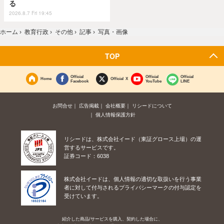
る
2026.8.7 Fri 19:45
ホーム
›
教育行政
›
その他
›
記事
›
写真・画像
TOP
Official
Official
Official
Home
Official X
Facebook
YouTube
LINE
お問合せ
広告掲載
会社概要
リシードについて
個人情報保護方針
リシードは、株式会社イード（東証グロース上場）の運
営するサービスです。
証券コード：6038
株式会社イードは、個人情報の適切な取扱いを行う事業
者に対して付与されるプライバシーマークの付与認定を
受けています。
紹介した商品/サービスを購入、契約した場合に、