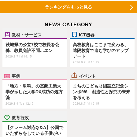
ランキングをもっと見る
NEWS CATEGORY
教材・サービス
ICT機器
茨城県の公立7校で校長を公
高校教育はここまで変わる、
募、教員免許不問…エン
遠隔教育で進む学びのアップ
デート
2026.8.7 Fri 19:15
2026.8.7 Fri 15:15
事例
イベント
「地方・単科」の室蘭工業大
まちのこども財団設立記念シ
学が示した大学DX成功の処方
ンポ9/6…創造性と探究の未来
箋
を考える
2026.8.4 Tue 12:15
2026.8.7 Fri 16:15
教育行政
【クレーム対応Q＆A】公園で
いたずらをしている子供がい