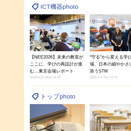
ICT機器photo
【NEE2026】未来の教室が
“守る”から変える学
ここに、学びの再設計が進
場、日本の細やかさ
む…東京会場レポート
添うSTM
2026.6.24 Wed 16:45
2026.6.9 Tue 13:15
トップphoto