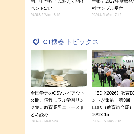
開、中室牧子氏迎え公開イ
手帳」2027年度版
ベント9/17
料サンプル受付
2026.8.5 Wed 18:45
2026.8.5 Wed 17:15
ICT機器 トピックス
全国学テのCSVレイアウト
【EDIX2026】教育
公開、情報モラル学習リン
ントが集結「第9回
ク集…教育業界ニュースま
EDIX（教育総合展
とめ読み
10/13-15
2026.8.3 Mon 5:55
2026.7.27 Mon 9:15