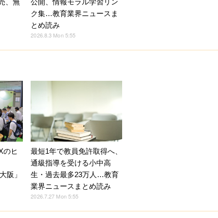
発売、無
公開、情報モラル学習リン
ク集…教育業界ニュースま
とめ読み
2026.8.3 Mon 5:55
DXのヒ
最短1年で教員免許取得へ、
通級指導を受ける小中高
）大阪」
生・過去最多23万人…教育
業界ニュースまとめ読み
2026.7.27 Mon 5:55