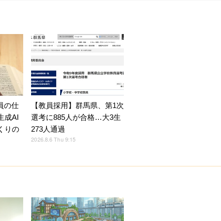
員の仕
【教員採用】群馬県、第1次
成AI
選考に885人が合格…大3生
くりの
273人通過
2026.8.6 Thu 9:15