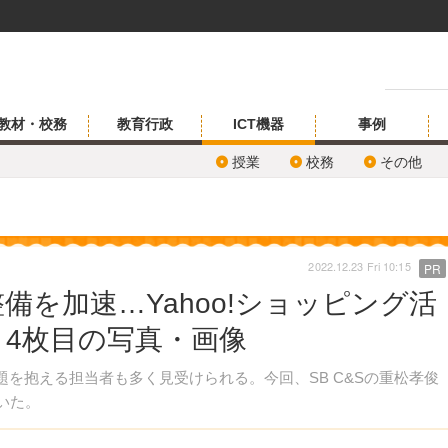
教材・校務
教育行政
ICT機器
事例
授業
校務
その他
2022.12.23 Fri 10:15
PR
備を加速…Yahoo!ショッピング活
 4枚目の写真・画像
を抱える担当者も多く見受けられる。今回、SB C&Sの重松孝俊
いた。