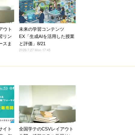
アウト
未来の学習コンテンツ
習リン
EX「生成AIを活用した授業
ースま
と評価」8/21
2026.7.27 Mon 17:45
サイト
全国学テのCSVレイアウト