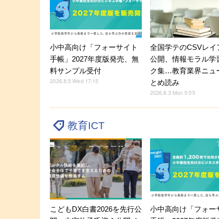
小中高向け「フォーサイト
全国学テのCSVレイ
手帳」2027年度版発売、無
公開、情報モラル学
料サンプル受付
ク集…教育業界ニュ
2026.8.5 Wed 17:15
とめ読み
2026.8.3 Mon 5:55
教育ICT
こどもDX白書2026を先行公
小中高向け「フォー