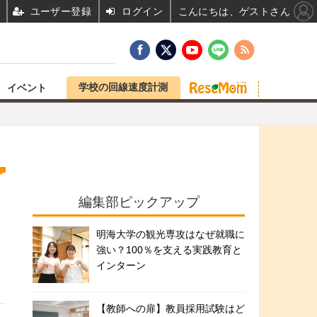
ユーザー登録
ログイン
こんにちは、ゲストさん
学校の回線速度計測
イベント
編集部ピックアップ
明海大学の観光専攻はなぜ就職に
強い？100％を支える実践教育と
インターン
【教師への扉】教員採用試験はど