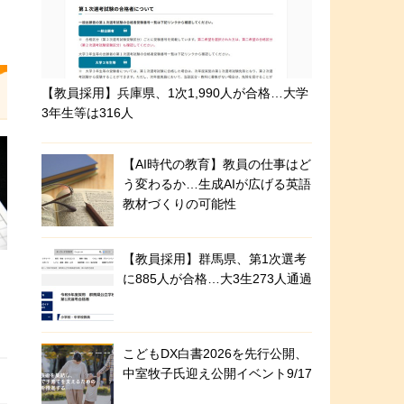
【教員採用】兵庫県、1次1,990人が合格…大学
3年生等は316人
【AI時代の教育】教員の仕事はど
う変わるか…生成AIが広げる英語
教材づくりの可能性
【教員採用】群馬県、第1次選考
に885人が合格…大3生273人通過
こどもDX白書2026を先行公開、
中室牧子氏迎え公開イベント9/17