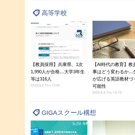
高等学校
【教員採用】兵庫県、1次
【AI時代の教育】教
1,990人が合格…大学3年生
事はどう変わるか…生
等は316人
が広げる英語教材づ
2026.8.6 Thu 13:45
可能性
2026.8.6 Thu 13:15
GIGAスクール構想