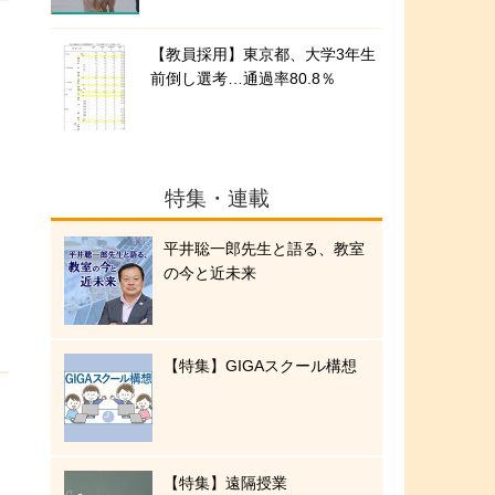
【教員採用】東京都、大学3年生
前倒し選考…通過率80.8％
特集・連載
平井聡一郎先生と語る、教室
の今と近未来
【特集】GIGAスクール構想
【特集】遠隔授業