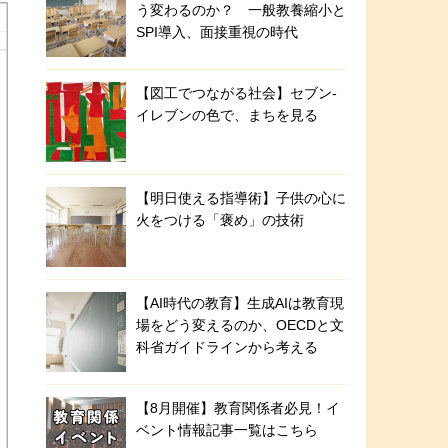
う変わるのか？ 一般教養縮小と
SPI導入、面接重視の時代
【図工でつながる社会】セブン‐
イレブンの色で、まちを見る
【明日使える指導術】子供の心に
火をつける「褒め」の技術
【AI時代の教育】生成AIは教育現
場をどう変えるのか、OECDと文
科省ガイドラインから考える
【8月開催】教育関係者必見！イ
ベント情報記事一覧はこちら