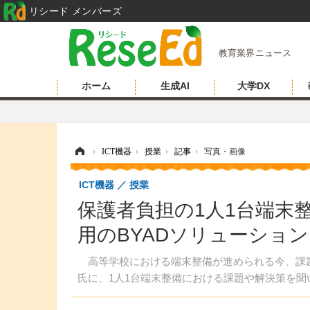
リシード メンバーズ
教育業界ニュース
ホーム
生成AI
大学DX
ホーム
›
ICT機器
›
授業
›
記事
›
写真・画像
ICT機器
授業
保護者負担の1人1台端末整
用のBYADソリューション
高等学校における端末整備が進められる今、課題
氏に、1人1台端末整備における課題や解決策を聞