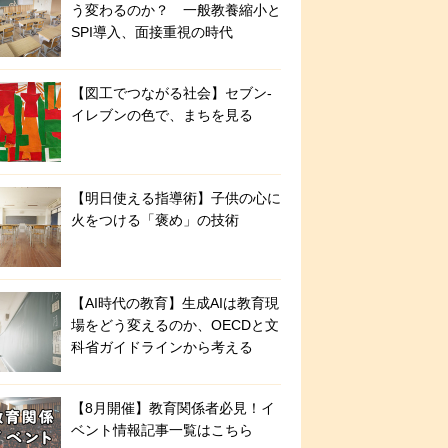
う変わるのか？ 一般教養縮小と
SPI導入、面接重視の時代
【図工でつながる社会】セブン‐
イレブンの色で、まちを見る
【明日使える指導術】子供の心に
火をつける「褒め」の技術
【AI時代の教育】生成AIは教育現
場をどう変えるのか、OECDと文
科省ガイドラインから考える
【8月開催】教育関係者必見！イ
ベント情報記事一覧はこちら