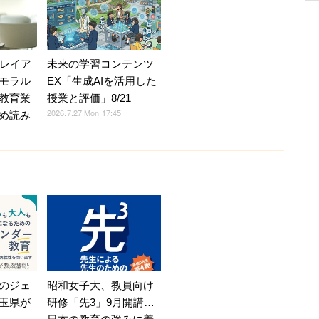
Vレイア
未来の学習コンテンツ
モラル
EX「生成AIを活用した
教育業
授業と評価」8/21
2026.7.27 Mon 17:45
め読み
のジェ
昭和女子大、教員向け
玉県が
研修「先3」9月開講…