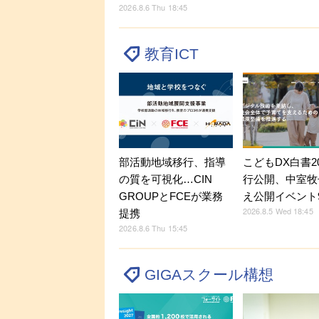
2026.8.6 Thu 18:45
教育ICT
部活動地域移行、指導
こどもDX白書2
の質を可視化…CIN
行公開、中室牧
GROUPとFCEが業務
え公開イベント9
2026.8.5 Wed 18:45
提携
2026.8.6 Thu 15:45
GIGAスクール構想