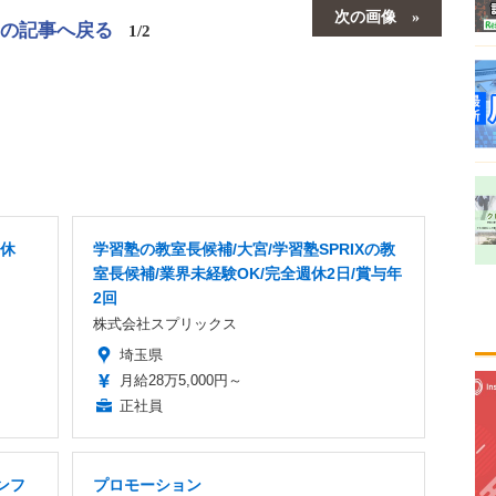
次の画像
この記事へ戻る
1/2
年休
学習塾の教室長候補/大宮/学習塾SPRIXの教
室長候補/業界未経験OK/完全週休2日/賞与年
2回
株式会社スプリックス
埼玉県
月給28万5,000円～
正社員
ンフ
プロモーション