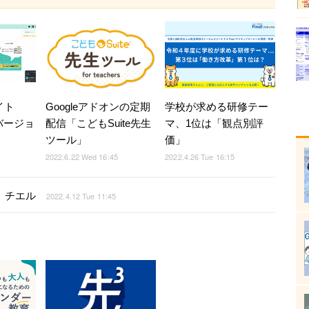
イト
Googleアドオンの定期
学校が求める研修テー
」バージョ
配信「こどもSuite先生
マ、1位は「観点別評
ツール」
価」
2022.6.22 Wed 16:45
2022.4.26 Tue 16:15
ム、チエル
2022.4.12 Tue 11:45