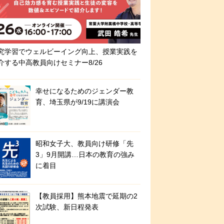
究学習でウェルビーイング向上、授業実践を
介する中高教員向けセミナー8/26
幸せになるためのジェンダー教
育、埼玉県が9/19に講演会
昭和女子大、教員向け研修「先
3」9月開講…日本の教育の強み
に着目
【教員採用】熊本地震で延期の2
次試験、新日程発表