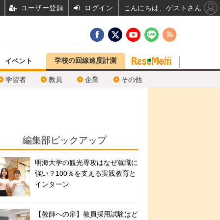
ユーザー登録
ログイン
こんにちは、ゲストさん
学校の回線速度計測
イベント
学習者
教員
企業
その他
編集部ピックアップ
明海大学の観光専攻はなぜ就職に
強い？100％を支える実践教育と
インターン
【教師への扉】教員採用試験はど