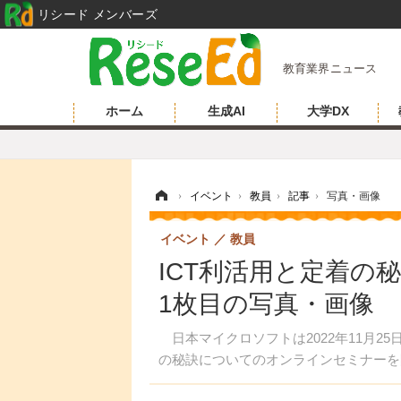
リシード メンバーズ
教育業界ニュース
ホーム
生成AI
大学DX
ホーム
›
イベント
›
教員
›
記事
›
写真・画像
イベント
教員
ICT利活用と定着の秘
1枚目の写真・画像
日本マイクロソフトは2022年11月2
の秘訣についてのオンラインセミナーを