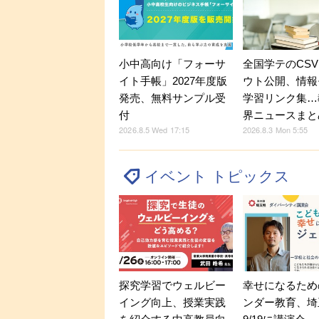
小中高向け「フォーサ
全国学テのCS
イト手帳」2027年度版
ウト公開、情報
発売、無料サンプル受
学習リンク集…
付
界ニュースまと
2026.8.5 Wed 17:15
2026.8.3 Mon 5:55
イベント トピックス
探究学習でウェルビー
幸せになるため
イング向上、授業実践
ンダー教育、埼