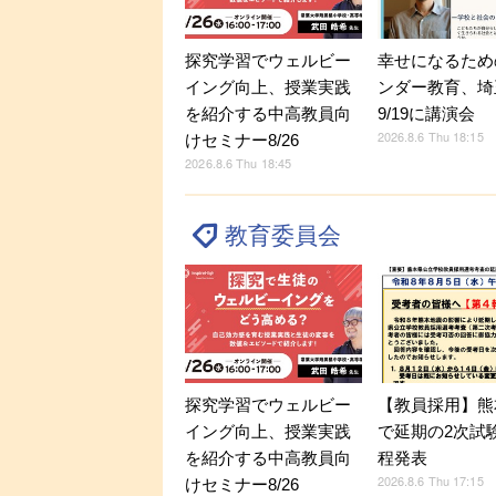
探究学習でウェルビー
幸せになるため
イング向上、授業実践
ンダー教育、埼
を紹介する中高教員向
9/19に講演会
2026.8.6 Thu 18:15
けセミナー8/26
2026.8.6 Thu 18:45
教育委員会
探究学習でウェルビー
【教員採用】熊
イング向上、授業実践
で延期の2次試
を紹介する中高教員向
程発表
2026.8.6 Thu 17:15
けセミナー8/26