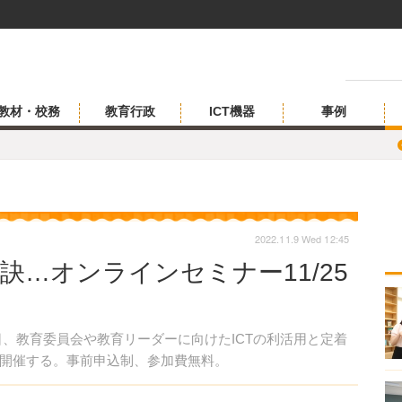
教材・校務
教育行政
ICT機器
事例
2022.11.9 Wed 12:45
訣…オンラインセミナー11/25
5日、教育委員会や教育リーダーに向けたICTの利活用と定着
開催する。事前申込制、参加費無料。