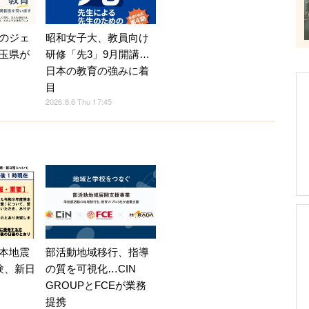
のジェ
昭和女子大、教員向け
玉県が
研修「先3」9月開講…
日本の教育の強みに着
目
2026.8.6 Thu 17:45
部活動地域移行、指導
本地震
の質を可視化…CIN
験、新日
GROUPとFCEが業務
提携