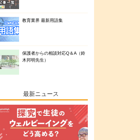
教育業界 最新用語集
保護者からの相談対応Q＆A（鈴
木邦明先生）
最新ニュース