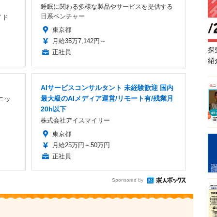
睡眠に関わる多様な製品やサービスを提供する
日系ベンチャー
イド
東京都
月給35万7,142円～
探
正社員
紹
AIサービスコンサルタント 未経験歓迎 国内
最大級のAIメディア運営/リモート有/残業月
ニッ
20h以下
株式会社アイスマイリー
東京都
月給25万円～50万円
正社員
Sponsored by