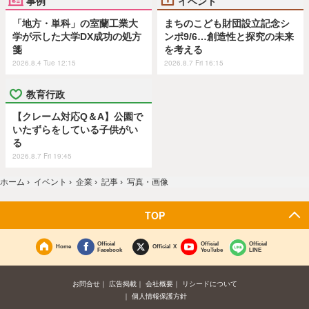
事例
イベント
「地方・単科」の室蘭工業大
まちのこども財団設立記念シ
学が示した大学DX成功の処方
ンポ9/6…創造性と探究の未来
箋
を考える
2026.8.4 Tue 12:15
2026.8.7 Fri 16:15
教育行政
【クレーム対応Q＆A】公園で
いたずらをしている子供がい
る
2026.8.7 Fri 19:45
ホーム
›
イベント
›
企業
›
記事
›
写真・画像
TOP
Official
Official
Official
Home
Official X
Facebook
YouTube
LINE
お問合せ
広告掲載
会社概要
リシードについて
個人情報保護方針