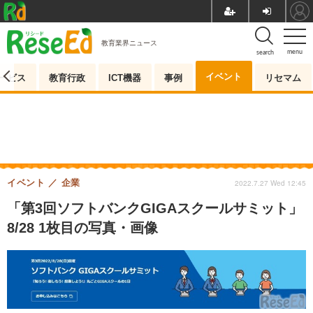
教育業界ニュース
menu
search
イベント
ービス
教育行政
ICT機器
事例
リセマム
イベント
企業
2022.7.27 Wed 12:45
「第3回ソフトバンクGIGAスクールサミット」
8/28 1枚目の写真・画像