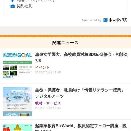
契約社員
Sponsored by
関連ニュース
恵泉女学園大、高校教員対象SDGs研修会・相談会
7/8
イベント
2022.7.5(火) 13:45
生徒・保護者・教員向け「情報リテラシー授業」
デジタルアーツ
教材・サービス
2022.7.5(火) 12:45
起業家教育BizWorld、教員認定フェロー講座…説