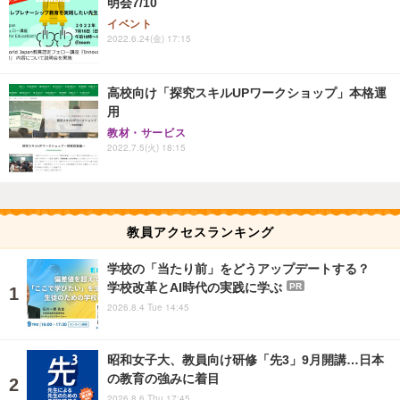
明会7/10
イベント
2022.6.24(金) 17:15
高校向け「探究スキルUPワークショップ」本格運
用
教材・サービス
2022.7.5(火) 18:15
教員アクセスランキング
学校の「当たり前」をどうアップデートする？
学校改革とAI時代の実践に学ぶ
PR
2026.8.4 Tue 14:45
昭和女子大、教員向け研修「先3」9月開講…日本
の教育の強みに着目
2026.8.6 Thu 17:45