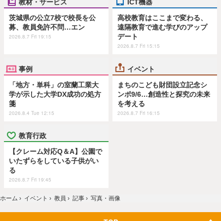
教材・サービス
ICT機器
茨城県の公立7校で校長を公
高校教育はここまで変わる、
募、教員免許不問…エン
遠隔教育で進む学びのアップ
デート
2026.8.7 Fri 19:15
2026.8.7 Fri 15:15
事例
イベント
「地方・単科」の室蘭工業大
まちのこども財団設立記念シ
学が示した大学DX成功の処方
ンポ9/6…創造性と探究の未来
箋
を考える
2026.8.4 Tue 12:15
2026.8.7 Fri 16:15
教育行政
【クレーム対応Q＆A】公園で
いたずらをしている子供がい
る
2026.8.7 Fri 19:45
ホーム
›
イベント
›
教員
›
記事
›
写真・画像