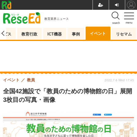
教育業界ニュース
menu
search
イベント
ービス
教育行政
ICT機器
事例
リセマム
イベント
教員
2022.7.6 Wed 17:45
全国42施設で「教員のための博物館の日」展開
3枚目の写真・画像