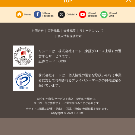
TOP
Official
Official
Official
Home
Official X
Facebook
YouTube
LINE
お問合せ
広告掲載
会社概要
リシードについて
個人情報保護方針
リシードは、株式会社イード（東証グロース上場）の運
営するサービスです。
証券コード：6038
株式会社イードは、個人情報の適切な取扱いを行う事業
者に対して付与されるプライバシーマークの付与認定を
受けています。
紹介した商品/サービスを購入、契約した場合に、
売上の一部が弊社サイトに還元されることがあります。
当サイトに掲載の記事・見出し・写真・画像の無断転載を禁じます。
Copyright © 2026 IID, Inc.