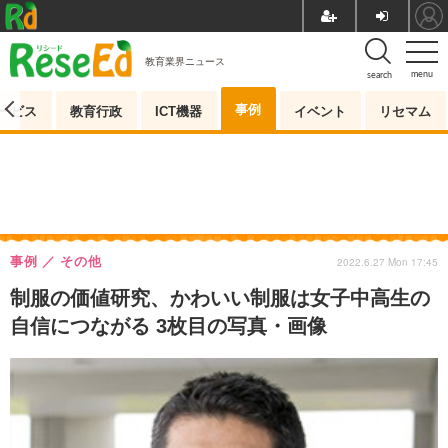
教育業界ニュース
menu
search
事例
ービス
教育行政
ICT機器
イベント
リセマム
事例
その他
2022.6.27 Mon 17:45
制服の価値研究、かわいい制服は女子中高生の
自信につながる 3枚目の写真・画像