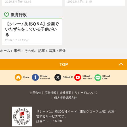
2026.8.4 Tue 12:15
2026.8.7 Fri 16:15
教育行政
【クレーム対応Q＆A】公園で
いたずらをしている子供がい
る
2026.8.7 Fri 19:45
ホーム
›
事例
›
その他
›
記事
›
写真・画像
TOP
Official
Official
Official
Home
Official X
Facebook
YouTube
LINE
お問合せ
広告掲載
会社概要
リシードについて
個人情報保護方針
リシードは、株式会社イード（東証グロース上場）の運
営するサービスです。
証券コード：6038