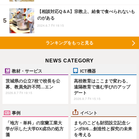
【相談対応Q＆A】宗教上、給食で食べられないも
のがある
2024.6.7 Fri 19:15
ランキングをもっと見る
NEWS CATEGORY
教材・サービス
ICT機器
茨城県の公立7校で校長を公
高校教育はここまで変わる、
募、教員免許不問…エン
遠隔教育で進む学びのアップ
デート
2026.8.7 Fri 19:15
2026.8.7 Fri 15:15
事例
イベント
「地方・単科」の室蘭工業大
まちのこども財団設立記念シ
学が示した大学DX成功の処方
ンポ9/6…創造性と探究の未来
箋
を考える