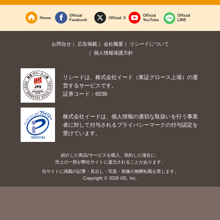
Official
Official
Official
Home
Official X
Facebook
YouTube
LINE
お問合せ
広告掲載
会社概要
リシードについて
個人情報保護方針
リシードは、株式会社イード（東証グロース上場）の運
営するサービスです。
証券コード：6038
株式会社イードは、個人情報の適切な取扱いを行う事業
者に対して付与されるプライバシーマークの付与認定を
受けています。
紹介した商品/サービスを購入、契約した場合に、
売上の一部が弊社サイトに還元されることがあります。
当サイトに掲載の記事・見出し・写真・画像の無断転載を禁じます。
Copyright © 2026 IID, Inc.