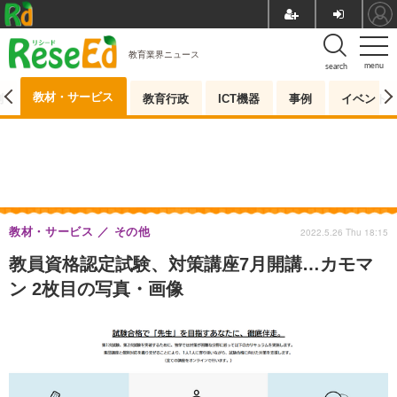
教育業界ニュース
menu
search
教材・サービス
測
教育行政
ICT機器
事例
イベント
教材・サービス
その他
2022.5.26 Thu 18:15
教員資格認定試験、対策講座7月開講…カモマ
ン 2枚目の写真・画像