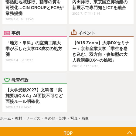
部活動地域移行、指導の質を
内田洋行、東京国立博物館の
可視化…CIN GROUPとFCEが
新展示で専門知とICTを融合
業務提携
2026.7.17 Fri 13:15
2026.8.6 Thu 15:45
事例
イベント
「地方・単科」の室蘭工業大
【9/15 Zoom】大学DXセミナ
学が示した大学DX成功の処方
ー：京都産業大学「学生を巻
箋
き込む、双方向・参加型の大
人数講義DXへの挑戦」
2026.8.4 Tue 12:15
2026.8.7 Fri 14:15
教育行政
【大学受験2027】文科省「実
施要項Q＆A」AI面接不可など
面接ルール明確化
2026.8.7 Fri 14:45
ホーム
›
教材・サービス
›
その他
›
記事
›
写真・画像
TOP