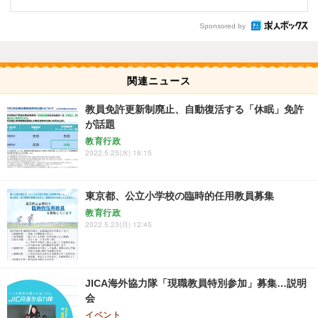
Sponsored by
関連ニュース
教員免許更新制廃止、自動復活する「休眠」免許
が話題
教育行政
2022.5.25(水) 16:15
東京都、公立小学校の臨時的任用教員募集
教育行政
2022.5.23(月) 12:45
JICA海外協力隊「現職教員特別参加」募集…説明
会
イベント