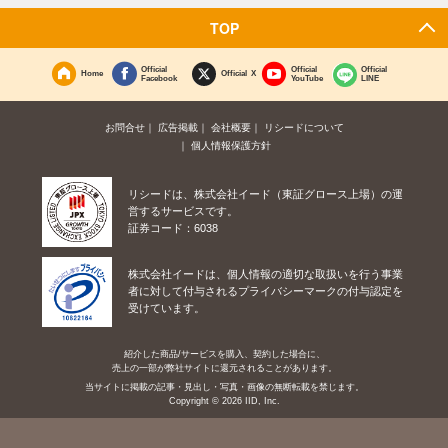
TOP
Official
Official
Official
Home
Official X
Facebook
YouTube
LINE
お問合せ
広告掲載
会社概要
リシードについて
個人情報保護方針
リシードは、株式会社イード（東証グロース上場）の運
営するサービスです。
証券コード：6038
株式会社イードは、個人情報の適切な取扱いを行う事業
者に対して付与されるプライバシーマークの付与認定を
受けています。
紹介した商品/サービスを購入、契約した場合に、
売上の一部が弊社サイトに還元されることがあります。
当サイトに掲載の記事・見出し・写真・画像の無断転載を禁じます。
Copyright © 2026 IID, Inc.