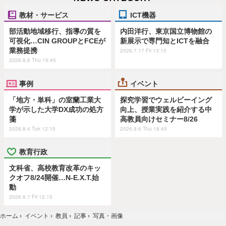
教材・サービス
ICT機器
部活動地域移行、指導の質を
内田洋行、東京国立博物館の
可視化…CIN GROUPとFCEが
新展示で専門知とICTを融合
業務提携
2026.7.17 Fri 13:15
2026.8.6 Thu 15:45
事例
イベント
「地方・単科」の室蘭工業大
探究学習でウェルビーイング
学が示した大学DX成功の処方
向上、授業実践を紹介する中
箋
高教員向けセミナー8/26
2026.8.4 Tue 12:15
2026.8.6 Thu 18:45
教育行政
文科省、高校教育改革のキッ
クオフ8/24開催…N-E.X.T.始
動
2026.8.7 Fri 12:15
ホーム
›
イベント
›
教員
›
記事
›
写真・画像