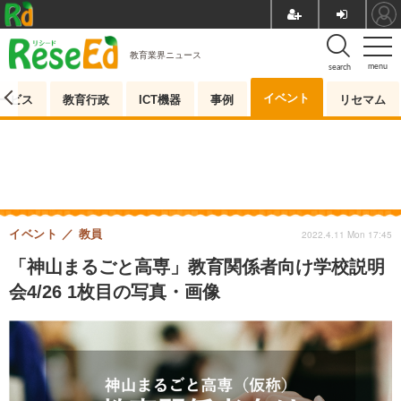
教育業界ニュース
menu
search
イベント
ービス
教育行政
ICT機器
事例
リセマム
イベント
教員
2022.4.11 Mon 17:45
「神山まるごと高専」教育関係者向け学校説明
会4/26 1枚目の写真・画像