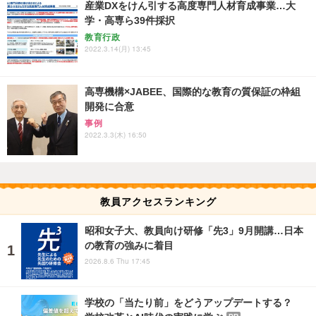
産業DXをけん引する高度専門人材育成事業…大
学・高専ら39件採択
教育行政
2022.3.14(月) 13:45
高専機構×JABEE、国際的な教育の質保証の枠組
開発に合意
事例
2022.3.3(木) 16:50
教員アクセスランキング
昭和女子大、教員向け研修「先3」9月開講…日本
の教育の強みに着目
2026.8.6 Thu 17:45
学校の「当たり前」をどうアップデートする？
PR