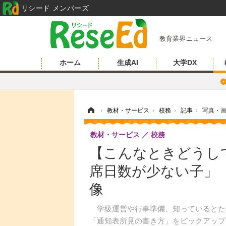
リシード メンバーズ
教育業界ニュース
ホーム
生成AI
大学DX
ホーム
›
教材・サービス
›
校務
›
記事
›
写真・
教材・サービス
校務
【こんなときどうし
席日数が少ない子」（
像
学級運営や行事準備、知っているとた
「通知表所見の書き方」をピックアップ