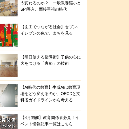
う変わるのか？ 一般教養縮小と
SPI導入、面接重視の時代
【図工でつながる社会】セブン‐
イレブンの色で、まちを見る
【明日使える指導術】子供の心に
火をつける「褒め」の技術
【AI時代の教育】生成AIは教育現
場をどう変えるのか、OECDと文
科省ガイドラインから考える
【8月開催】教育関係者必見！イ
ベント情報記事一覧はこちら