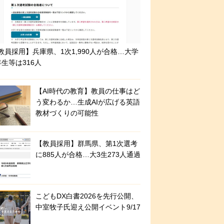
教員採用】兵庫県、1次1,990人が合格…大学
年生等は316人
【AI時代の教育】教員の仕事はど
う変わるか…生成AIが広げる英語
教材づくりの可能性
【教員採用】群馬県、第1次選考
に885人が合格…大3生273人通過
こどもDX白書2026を先行公開、
中室牧子氏迎え公開イベント9/17