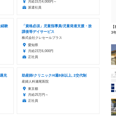
月給15万4,000円～
派遣社員
未経験
「資格必須」児童指導員/児童発達支援・放
【
課後等デイサービス
3
株式会社クレセールプラス
愛知県
月給23万6,000円
正社員
待遇充
助産師/クリニック/4週8休以上, 2交代制
産婦人科瀬尾医院
東京都
月給25万円～
正社員