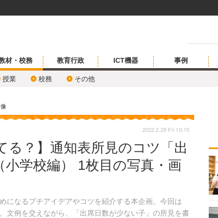
教材・校務
教育行政
ICT機器
事例
授業
校務
その他
画像
2022.2.25 Fri 10:15
てる？】通知表所見のコツ「出
小学校編） 1枚目の写真・画
めになるプチアイデアやコツを紹介する本企画。今回は
。文例を交えながら、「出席日数が少ない子」の所見を書