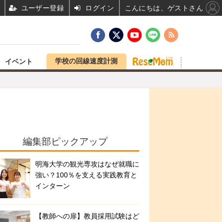
ユーザー登録
ログイン
こんにちは、ゲストさん
学校の回線速度計測
イベント
編集部ピックアップ
明海大学の観光専攻はなぜ就職に
強い？100％を支える実践教育と
インターン
【教師への扉】教員採用試験はど