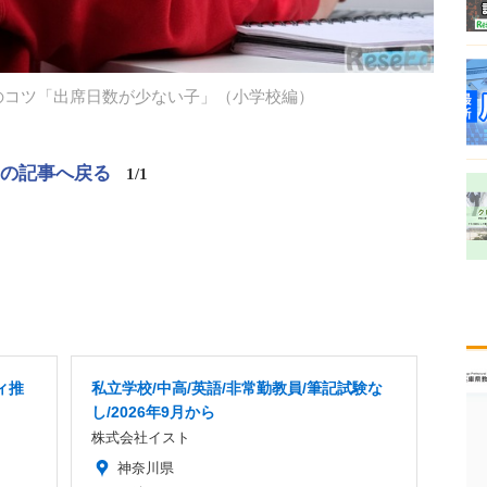
のコツ「出席日数が少ない子」（小学校編）
この記事へ戻る
1/1
ィ推
私立学校/中高/英語/非常勤教員/筆記試験な
し/2026年9月から
株式会社イスト
神奈川県