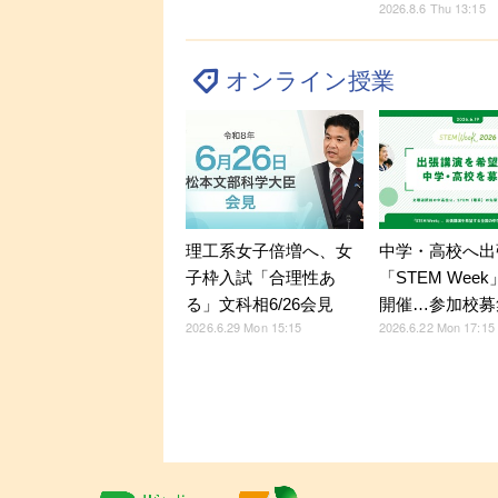
2026.8.6 Thu 13:15
オンライン授業
理工系女子倍増へ、女
中学・高校へ出
子枠入試「合理性あ
「STEM Week
る」文科相6/26会見
開催…参加校募
2026.6.29 Mon 15:15
2026.6.22 Mon 17:15