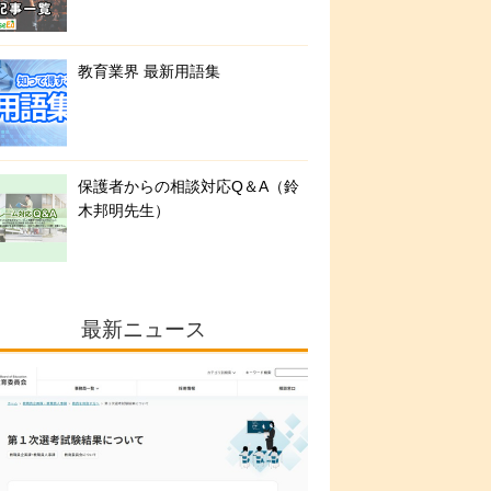
教育業界 最新用語集
保護者からの相談対応Q＆A（鈴
木邦明先生）
最新ニュース