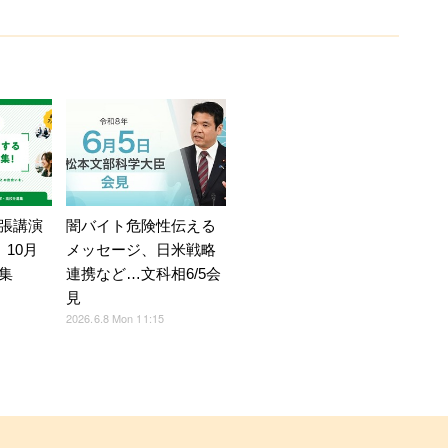
張講演
闇バイト危険性伝える
」10月
メッセージ、日米戦略
集
連携など…文科相6/5会
見
2026.6.8 Mon 11:15