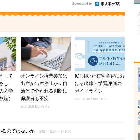
Sponsored by
うして
オンライン授業参加は
ICT用いた在宅学習にお
をし
出席か出席停止か…自
ける出席・学習評価の
の入学
治体で分かれる判断に
ガイドライン
校編）
保護者も不安
2021.6.30 Wed 16:20
2021.9.6 Mon 9:45
いるのではないか
2021.12.24 Fri 18:50