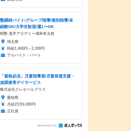
塾講師バイト/グループ指導/個別指導/未
経験OK/大学生歓迎/週1〜OK
関塾 進学アカデミー浦和本太校
埼玉県
時給1,400円～2,200円
アルバイト・パート
「資格必須」児童指導員/児童発達支援・
放課後等デイサービス
株式会社クレセールプラス
愛知県
月給23万6,000円
正社員
Sponsored by