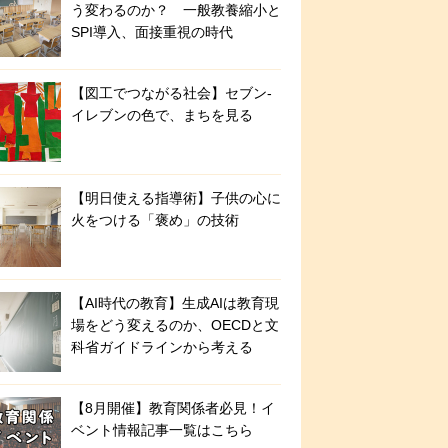
う変わるのか？ 一般教養縮小と
SPI導入、面接重視の時代
【図工でつながる社会】セブン‐
イレブンの色で、まちを見る
【明日使える指導術】子供の心に
火をつける「褒め」の技術
【AI時代の教育】生成AIは教育現
場をどう変えるのか、OECDと文
科省ガイドラインから考える
【8月開催】教育関係者必見！イ
ベント情報記事一覧はこちら