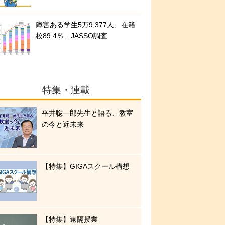
障害ある学生5万9,377人、在籍
校89.4％…JASSO調査
特集・連載
平井聡一郎先生と語る、教室
の今と近未来
【特集】GIGAスクール構想
【特集】遠隔授業