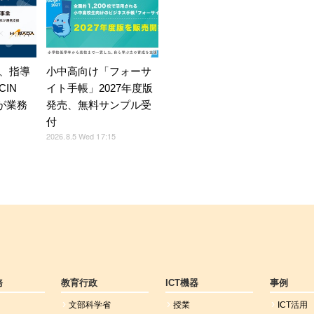
、指導
小中高向け「フォーサ
IN
イト手帳」2027年度版
Eが業務
発売、無料サンプル受
付
2026.8.5 Wed 17:15
務
教育行政
ICT機器
事例
文部科学省
授業
ICT活用