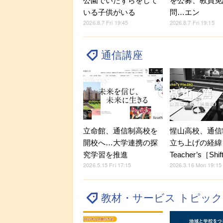
公園でいたずらをして
を公募、教員免
いる子供がいる
問…エン
2026.8.7 Fri 19:45
2026.8.7 Fri 19:15
通信講座
立命館、通信制高校を
惺山高校、通信
開校へ…大学連携の探
立ち上げの経緯
究学習を推進
Teacher’s［Shi
2026.5.15 Fri 17:15
2026.3.16 Mon 19:15
教材・サービス トピッ