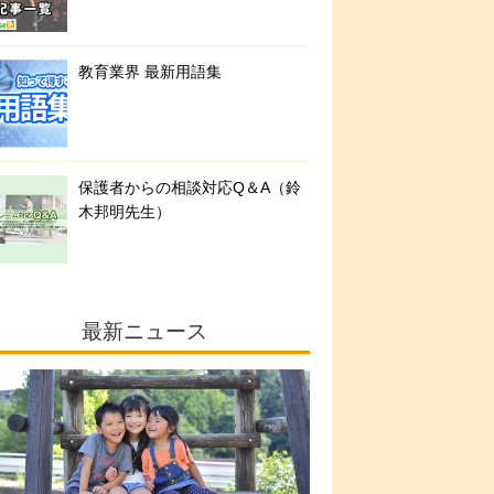
教育業界 最新用語集
保護者からの相談対応Q＆A（鈴
木邦明先生）
最新ニュース