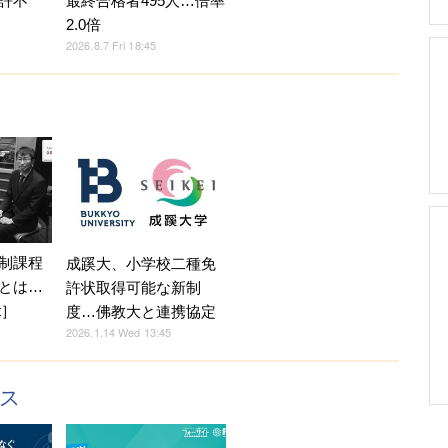
許不
最終合格者495人…倍率
2.0倍
2026.8.7 Fri 18:45
制課程
成蹊大、小学校二種免
とは…
許状取得可能な新制
ft］
度…佛教大と連携協定
2026.1.14 Wed 13:45
クス