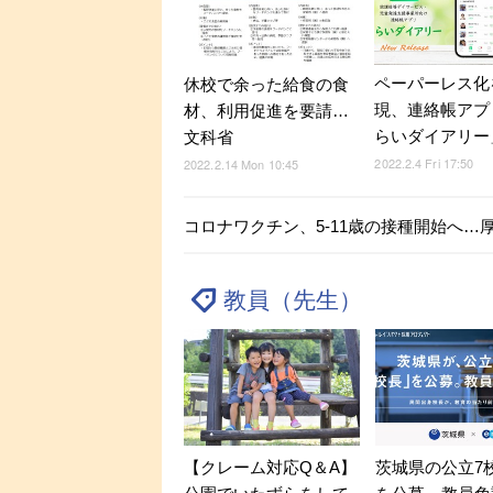
ペーパーレス化
休校で余った給食の食
現、連絡帳アプ
材、利用促進を要請…
らいダイアリー
文科省
2022.2.4 Fri 17:50
2022.2.14 Mon 10:45
コロナワクチン、5-11歳の接種開始へ…
教員（先生）
【クレーム対応Q＆A】
茨城県の公立7