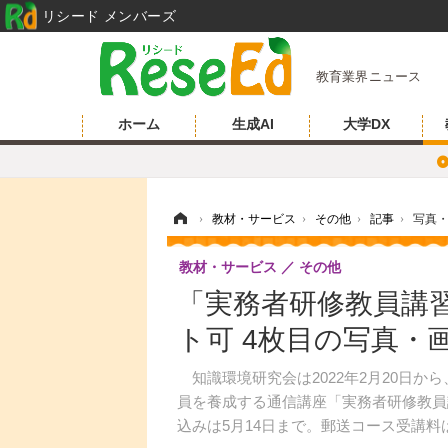
リシード メンバーズ
教育業界ニュース
ホーム
生成AI
大学DX
ホーム
›
教材・サービス
›
その他
›
記事
›
写真
教材・サービス
その他
「実務者研修教員講
ト可 4枚目の写真・
知識環境研究会は2022年2月20日か
員を養成する通信講座「実務者研修教員講
込みは5月14日まで。郵送コース受講料は