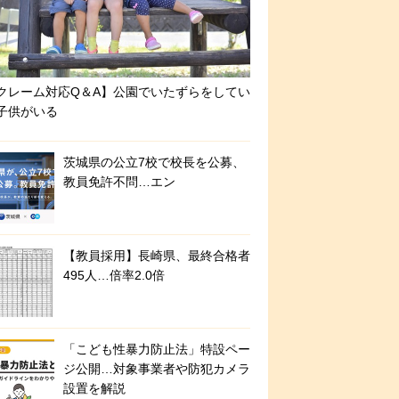
クレーム対応Q＆A】公園でいたずらをしてい
子供がいる
茨城県の公立7校で校長を公募、
教員免許不問…エン
【教員採用】長崎県、最終合格者
495人…倍率2.0倍
「こども性暴力防止法」特設ペー
ジ公開…対象事業者や防犯カメラ
設置を解説