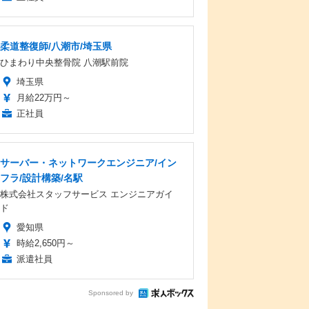
柔道整復師/八潮市/埼玉県
ひまわり中央整骨院 八潮駅前院
埼玉県
月給22万円～
正社員
サーバー・ネットワークエンジニア/イン
フラ/設計構築/名駅
株式会社スタッフサービス エンジニアガイ
ド
愛知県
時給2,650円～
派遣社員
Sponsored by