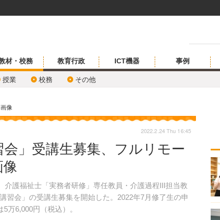
教材・校務
教育行政
ICT機器
事例
授業
校務
その他
・画像
2022.2.24 Thu 16:45
習会」受講生募集、フルリモー
画像
ら、介護福祉士「実務者研修」専任教員・介護過程III担当教
習会」の受講生募集を開始した。2022年7月修了生の申
5万6,000円（税込）。