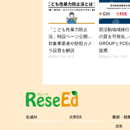
「こども性暴力防止
部活動地域移行
法」特設ページ公開…
の質を可視化…C
対象事業者や防犯カメ
GROUPとFC
ラ設置を解説
提携
2026.8.7 Fri 18:15
2026.8.6 Thu 15:45
生成AI
大学DX
教材・校
授業