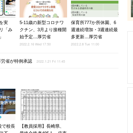
を実
5-11歳の新型コロナワ
保育所777か所休園、6
リ「み
クチン、3月より接種開
週連続増加・3週連続最
」
始予定…厚労省
多更新…厚労省
2022.2.16 Wed 17:50
2022.2.8 Tue 11:00
厚労省が特例承認
2022.1.21 Fri 11:45
校で校長
【教員採用】長崎県、