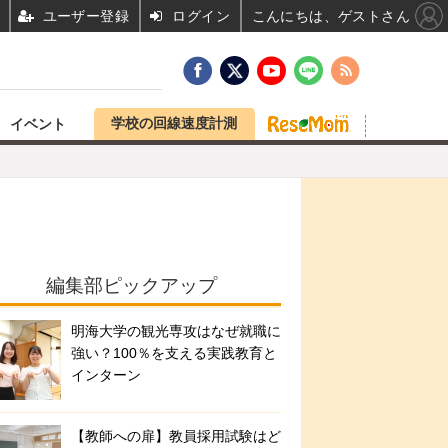
ユーザー登録
ログイン
こんにちは、ゲストさん
学校の回線速度計測
イベント
編集部ピックアップ
明海大学の観光専攻はなぜ就職に
強い？100％を支える実践教育と
インターン
【教師への扉】教員採用試験はど