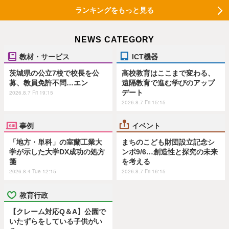
ランキングをもっと見る
NEWS CATEGORY
教材・サービス
ICT機器
茨城県の公立7校で校長を公
高校教育はここまで変わる、
募、教員免許不問…エン
遠隔教育で進む学びのアップ
デート
2026.8.7 Fri 19:15
2026.8.7 Fri 15:15
事例
イベント
「地方・単科」の室蘭工業大
まちのこども財団設立記念シ
学が示した大学DX成功の処方
ンポ9/6…創造性と探究の未来
箋
を考える
2026.8.4 Tue 12:15
2026.8.7 Fri 16:15
教育行政
【クレーム対応Q＆A】公園で
いたずらをしている子供がい