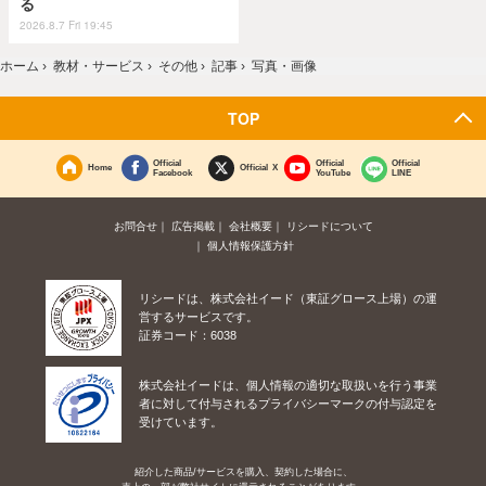
る
2026.8.7 Fri 19:45
ホーム
›
教材・サービス
›
その他
›
記事
›
写真・画像
TOP
Official
Official
Official
Home
Official X
Facebook
YouTube
LINE
お問合せ
広告掲載
会社概要
リシードについて
個人情報保護方針
リシードは、株式会社イード（東証グロース上場）の運
営するサービスです。
証券コード：6038
株式会社イードは、個人情報の適切な取扱いを行う事業
者に対して付与されるプライバシーマークの付与認定を
受けています。
紹介した商品/サービスを購入、契約した場合に、