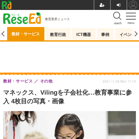
教育業界ニュース
menu
search
教材・サービス
測
教育行政
ICT機器
事例
イベント
教材・サービス
その他
2021.11.29 Mon 17:15
マネックス、Vilingを子会社化…教育事業に参
入 4枚目の写真・画像