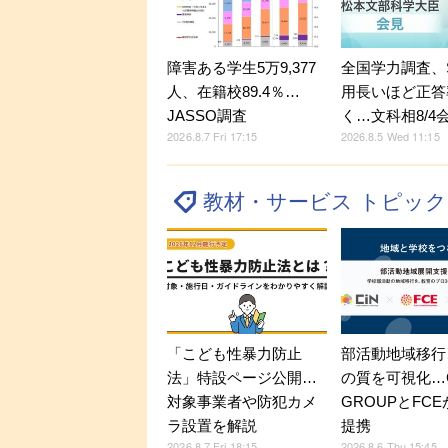
障害ある学生5万9,377
全国学力調査、
人、在籍校89.4％…
用長いほど正答
JASSO調査
く…文科相8/4
2026.8.7 Fri 17:15
2026.8.5 Wed 11:15
教材・サービス トピッ
「こども性暴力防止
部活動地域移行
法」特設ページ公開…
の質を可視化…C
対象事業者や防犯カメ
GROUPとFC
ラ設置を解説
提携
2026.8.7 Fri 18:15
2026.8.6 Thu 15:45