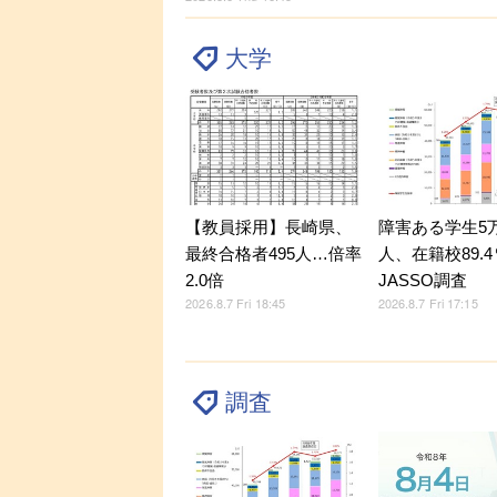
大学
【教員採用】長崎県、
障害ある学生5万9
最終合格者495人…倍率
人、在籍校89.
2.0倍
JASSO調査
2026.8.7 Fri 18:45
2026.8.7 Fri 17:15
調査