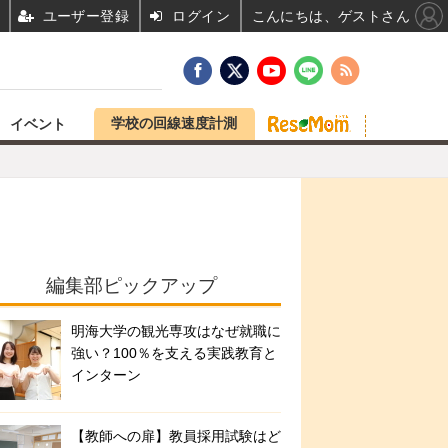
ユーザー登録
ログイン
こんにちは、ゲストさん
学校の回線速度計測
イベント
編集部ピックアップ
明海大学の観光専攻はなぜ就職に
強い？100％を支える実践教育と
インターン
【教師への扉】教員採用試験はど