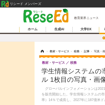
リシード メンバーズ
教育業界ニュース
ホーム
生成AI
大学DX
ホーム
›
教材・サービス
›
校務
›
記事
›
写真・
教材・サービス
校務
学生情報システムの市
ル 1枚目の写真・画
グローバルインフォメーションは2021
を販売開始した。学生情報システムの市場規
率）14％で成長し、2027年に187億