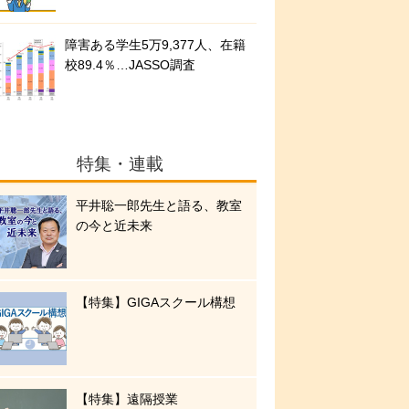
障害ある学生5万9,377人、在籍
校89.4％…JASSO調査
特集・連載
平井聡一郎先生と語る、教室
の今と近未来
【特集】GIGAスクール構想
【特集】遠隔授業