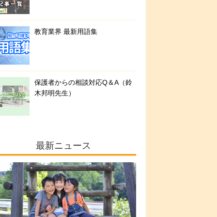
教育業界 最新用語集
保護者からの相談対応Q＆A（鈴
木邦明先生）
最新ニュース