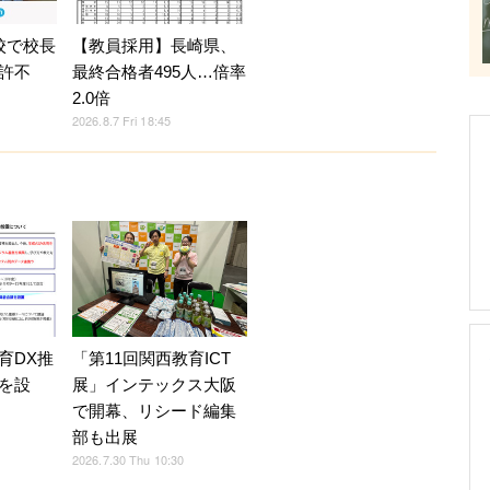
校で校長
【教員採用】長崎県、
許不
最終合格者495人…倍率
2.0倍
2026.8.7 Fri 18:45
育DX推
「第11回関西教育ICT
を設
展」インテックス大阪
で開幕、リシード編集
部も出展
2026.7.30 Thu 10:30