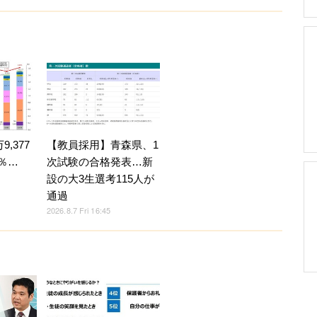
,377
【教員採用】青森県、1
4％…
次試験の合格発表…新
設の大3生選考115人が
通過
2026.8.7 Fri 16:45