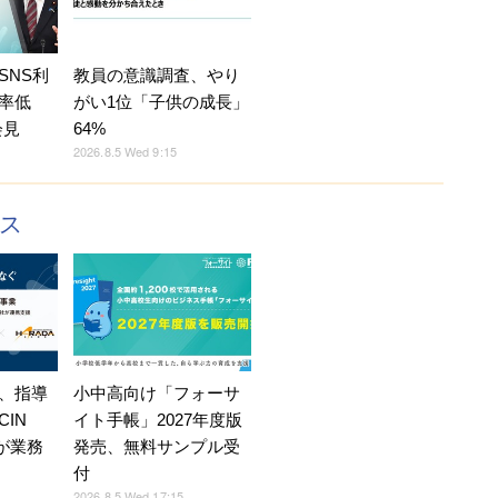
SNS利
教員の意識調査、やり
率低
がい1位「子供の成長」
会見
64%
2026.8.5 Wed 9:15
クス
、指導
小中高向け「フォーサ
IN
イト手帳」2027年度版
Eが業務
発売、無料サンプル受
付
2026.8.5 Wed 17:15