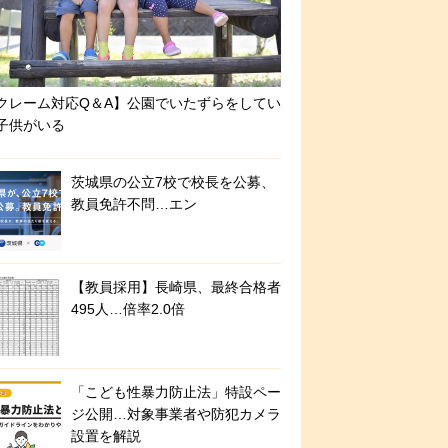
クレーム対応Q＆A】公園でいたずらをしてい
子供がいる
茨城県の公立7校で校長を公募、
教員免許不問…エン
【教員採用】長崎県、最終合格者
495人…倍率2.0倍
「こども性暴力防止法」特設ペー
ジ公開…対象事業者や防犯カメラ
設置を解説