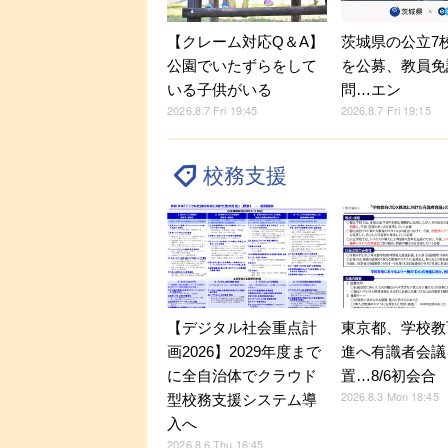
【クレーム対応Q＆A】
茨城県の公立7
公園でいたずらをして
を公募、教員免
いる子供がいる
問…エン
2026.8.7 Fri 19:45
2026.8.7 Fri 19:15
校務支援
【デジタル社会重点計
東京都、学校教
画2026】2029年度まで
進へ有識者会議
に全自治体でクラウド
置…8/6初会合
2026.8.3 Mon 18:45
型校務支援システム導
入へ
2026.8.6 Thu 16:45