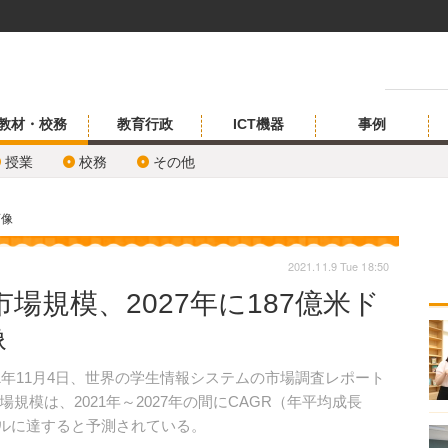
教材・校務
教育行政
ICT機器
事例
授業
校務
その他
画像
2021.11.9 Tue 18:50
場規模、2027年に187億米ド
像
年11月4日、世界の学生情報システムの市場調査レポート
模は、2021年～2027年の間にCAGR（年平均成長
米ドルに達すると予測されている。