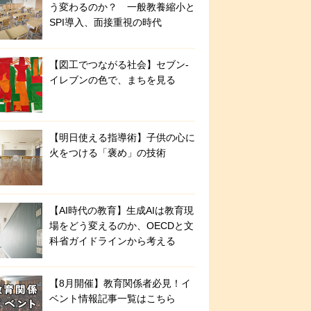
う変わるのか？ 一般教養縮小と
SPI導入、面接重視の時代
【図工でつながる社会】セブン‐
イレブンの色で、まちを見る
【明日使える指導術】子供の心に
火をつける「褒め」の技術
【AI時代の教育】生成AIは教育現
場をどう変えるのか、OECDと文
科省ガイドラインから考える
【8月開催】教育関係者必見！イ
ベント情報記事一覧はこちら