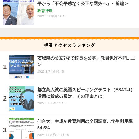
平から「不公平感なく公正な選抜へ」＜前編＞
教育行政
2021.8.11(水) 16:15
授業アクセスランキング
茨城県の公立7校で校長を公募、教員免許不問…エ
ン
2026.8.7 Fri 19:15
都立高入試の英語スピーキングテスト（ESAT-J）
活用に賛成or反対、その理由とは
2022.8.6 Sat 11:15
仙台大、生成AI教育利用の全国調査…学生利用率
54.5%
2025.11.5 Wed 14:15