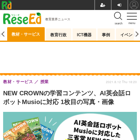
教育業界ニュース
menu
search
教材・サービス
測
教育行政
ICT機器
事例
イベント
教材・サービス
授業
2021.8.12 Thu 18:20
NEW CROWNの学習コンテンツ、AI英会話ロ
ボットMusioに対応 1枚目の写真・画像