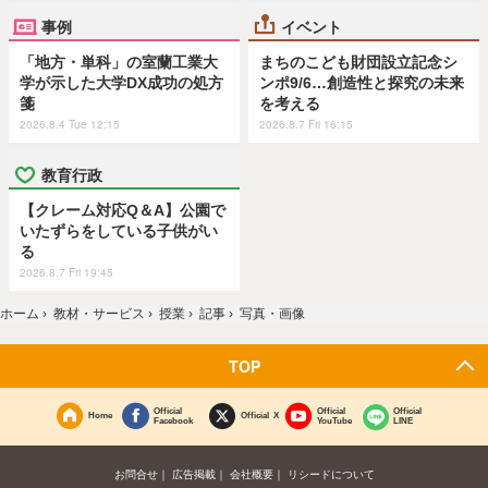
事例
イベント
「地方・単科」の室蘭工業大
まちのこども財団設立記念シ
学が示した大学DX成功の処方
ンポ9/6…創造性と探究の未来
箋
を考える
2026.8.4 Tue 12:15
2026.8.7 Fri 16:15
教育行政
【クレーム対応Q＆A】公園で
いたずらをしている子供がい
る
2026.8.7 Fri 19:45
ホーム
›
教材・サービス
›
授業
›
記事
›
写真・画像
TOP
Official
Official
Official
Home
Official X
Facebook
YouTube
LINE
お問合せ
広告掲載
会社概要
リシードについて