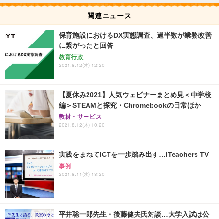
関連ニュース
保育施設におけるDX実態調査、過半数が業務改善
に繋がったと回答
教育行政
2021.8.12(木) 12:20
【夏休み2021】人気ウェビナーまとめ見＜中学校
編＞STEAMと探究・Chromebookの日常ほか
教材・サービス
2021.8.12(木) 10:20
実践をまねてICTを一歩踏み出す…iTeachers TV
事例
2021.8.11(水) 18:20
平井聡一郎先生・後藤健夫氏対談…大学入試は公