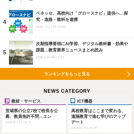
ベネッセ、高校向け「グロースナビ」提供へ…探
究・進路・教科を連携
2025.10.31 Fri 15:45
次期指導要領にAI学習、デジタル教科書・効果や
課題…教育業界ニュースまとめ読み
2026.6.29 Mon 5:55
ランキングをもっと見る
NEWS CATEGORY
教材・サービス
ICT機器
茨城県の公立7校で校長を公
高校教育はここまで変わる、
募、教員免許不問…エン
遠隔教育で進む学びのアップ
デート
2026.8.7 Fri 19:15
2026.8.7 Fri 15:15