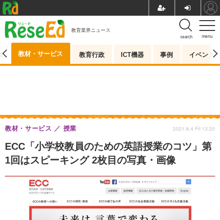
教育業界ニュース
menu
search
教材・サービス
測
教育行政
ICT機器
事例
イベント
教材・サービス
授業
2021.6.4 Fri 13:20
ECC「小学校教員のための英語授業のコツ」第
1回はスピーキング 2枚目の写真・画像