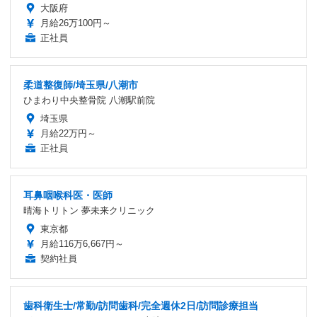
大阪府
月給26万100円～
正社員
柔道整復師/埼玉県/八潮市
ひまわり中央整骨院 八潮駅前院
埼玉県
月給22万円～
正社員
耳鼻咽喉科医・医師
晴海トリトン 夢未来クリニック
東京都
月給116万6,667円～
契約社員
歯科衛生士/常勤/訪問歯科/完全週休2日/訪問診療担当