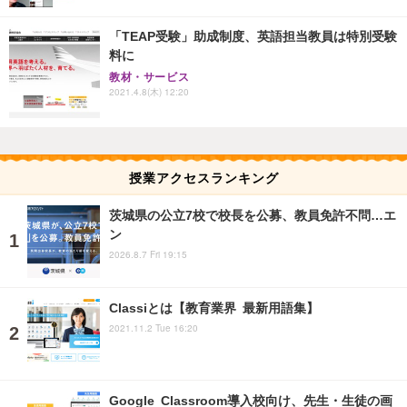
「TEAP受験」助成制度、英語担当教員は特別受験
料に
教材・サービス
2021.4.8(木) 12:20
授業アクセスランキング
茨城県の公立7校で校長を公募、教員免許不問…エ
ン
2026.8.7 Fri 19:15
Classiとは【教育業界 最新用語集】
2021.11.2 Tue 16:20
Google Classroom導入校向け、先生・生徒の画