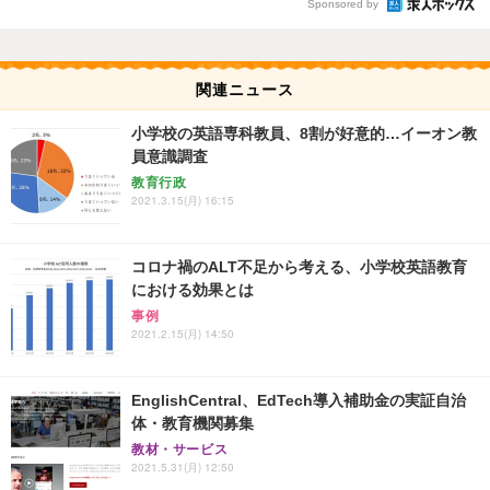
Sponsored by
関連ニュース
小学校の英語専科教員、8割が好意的…イーオン教
員意識調査
教育行政
2021.3.15(月) 16:15
コロナ禍のALT不足から考える、小学校英語教育
における効果とは
事例
2021.2.15(月) 14:50
EnglishCentral、EdTech導入補助金の実証自治
体・教育機関募集
教材・サービス
2021.5.31(月) 12:50