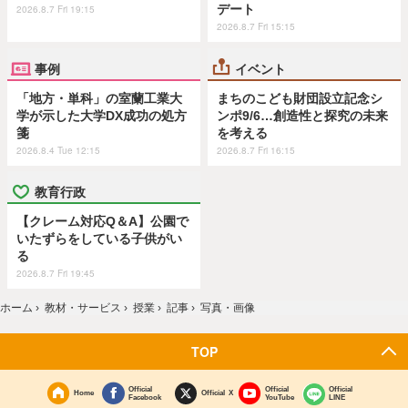
デート
2026.8.7 Fri 19:15
2026.8.7 Fri 15:15
事例
イベント
「地方・単科」の室蘭工業大
まちのこども財団設立記念シ
学が示した大学DX成功の処方
ンポ9/6…創造性と探究の未来
箋
を考える
2026.8.4 Tue 12:15
2026.8.7 Fri 16:15
教育行政
【クレーム対応Q＆A】公園で
いたずらをしている子供がい
る
2026.8.7 Fri 19:45
ホーム
›
教材・サービス
›
授業
›
記事
›
写真・画像
TOP
Official
Official
Official
Home
Official X
Facebook
YouTube
LINE