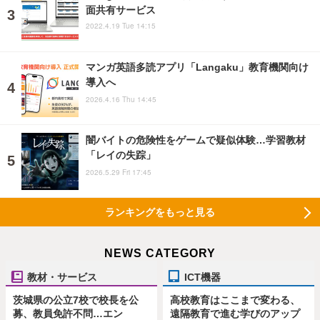
面共有サービス
2022.4.19 Tue 14:15
マンガ英語多読アプリ「Langaku」教育機関向け
導入へ
2026.4.16 Thu 14:45
闇バイトの危険性をゲームで疑似体験…学習教材
「レイの失踪」
2026.5.29 Fri 17:45
ランキングをもっと見る
NEWS CATEGORY
教材・サービス
ICT機器
茨城県の公立7校で校長を公
高校教育はここまで変わる、
募、教員免許不問…エン
遠隔教育で進む学びのアップ