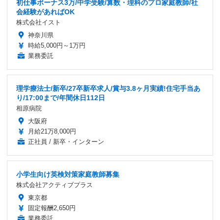
初仕事ボーナス3万/中学受験/算数・理科のプロ家庭教師/社
会経験があればOK
株式会社イスト
神奈川県
時給5,000円～1万円
業務委託
理学療法士/新卒/27卒新卒求人/賞与3.8ヶ月実績!住宅手当あ
り/17:00まで/年間休日112日
相原病院
大阪府
月給21万8,000円
正社員 / 新卒・インターン
小学生向け英検対策家庭教師募集
株式会社アクティブプラス
東京都
固定報酬2,650円
業務委託