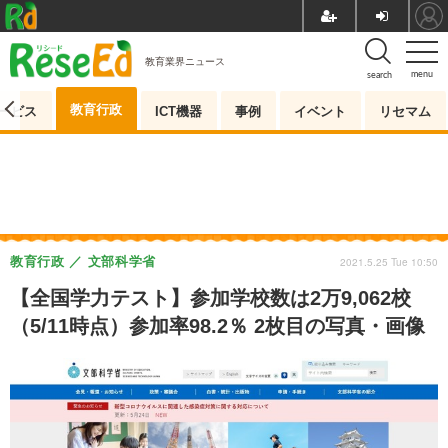
教育業界ニュース
menu
search
教育行政
ービス
ICT機器
事例
イベント
リセマム
教育行政
文部科学省
2021.5.25 Tue 10:50
【全国学力テスト】参加学校数は2万9,062校
（5/11時点）参加率98.2％ 2枚目の写真・画像