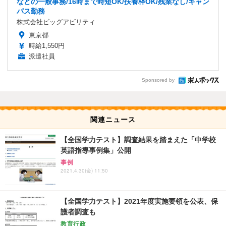
などの一般事務/16時まで時短OK/扶養枠OK/残業なし/キャン
パス勤務
株式会社ビッグアビリティ
東京都
時給1,550円
派遣社員
Sponsored by
関連ニュース
【全国学力テスト】調査結果を踏まえた「中学校
英語指導事例集」公開
事例
2021.4.30(金) 11:50
【全国学力テスト】2021年度実施要領を公表、保
護者調査も
教育行政