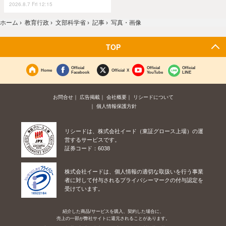
2026.8.7 Fri 12:15
ホーム
›
教育行政
›
文部科学省
›
記事
›
写真・画像
TOP
Official
Official
Official
Home
Official X
Facebook
YouTube
LINE
お問合せ
広告掲載
会社概要
リシードについて
個人情報保護方針
リシードは、株式会社イード（東証グロース上場）の運
営するサービスです。
証券コード：6038
株式会社イードは、個人情報の適切な取扱いを行う事業
者に対して付与されるプライバシーマークの付与認定を
受けています。
紹介した商品/サービスを購入、契約した場合に、
売上の一部が弊社サイトに還元されることがあります。