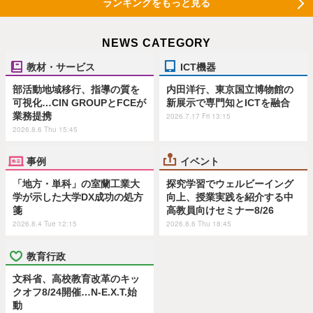
ランキングをもっと見る
NEWS CATEGORY
教材・サービス
ICT機器
部活動地域移行、指導の質を
内田洋行、東京国立博物館の
可視化…CIN GROUPとFCEが
新展示で専門知とICTを融合
業務提携
2026.7.17 Fri 13:15
2026.8.6 Thu 15:45
事例
イベント
「地方・単科」の室蘭工業大
探究学習でウェルビーイング
学が示した大学DX成功の処方
向上、授業実践を紹介する中
箋
高教員向けセミナー8/26
2026.8.4 Tue 12:15
2026.8.6 Thu 18:45
教育行政
文科省、高校教育改革のキッ
クオフ8/24開催…N-E.X.T.始
動