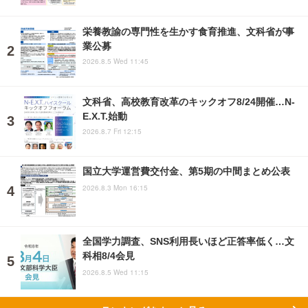
栄養教諭の専門性を生かす食育推進、文科省が事
業公募
2026.8.5 Wed 11:45
文科省、高校教育改革のキックオフ8/24開催…N-
E.X.T.始動
2026.8.7 Fri 12:15
国立大学運営費交付金、第5期の中間まとめ公表
2026.8.3 Mon 16:15
全国学力調査、SNS利用長いほど正答率低く…文
科相8/4会見
2026.8.5 Wed 11:15