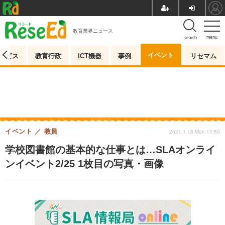
教育業界ニュース
menu
search
イベント
ービス
教育行政
ICT機器
事例
リセマム
イベント
教員
2021.1.18 Mon 13:50
学校図書館の基本的な仕事とは…SLAオンライ
ンイベント2/25 1枚目の写真・画像