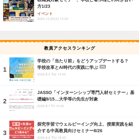
方1/23
イベント
2020.12.22(火) 12:20
教員アクセスランキング
学校の「当たり前」をどうアップデートする？
学校改革とAI時代の実践に学ぶ
PR
2026.8.4 Tue 14:45
JASSO「インターンシップ専門人材セミナー」基
礎編9/15…大学等の先生が対象
2026.8.7 Fri 13:45
探究学習でウェルビーイング向上、授業実践を紹
介する中高教員向けセミナー8/26
2026.8.6 Thu 18:45