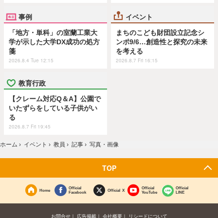
事例
イベント
「地方・単科」の室蘭工業大
まちのこども財団設立記念シ
学が示した大学DX成功の処方
ンポ9/6…創造性と探究の未来
箋
を考える
2026.8.4 Tue 12:15
2026.8.7 Fri 16:15
教育行政
【クレーム対応Q＆A】公園で
いたずらをしている子供がい
る
2026.8.7 Fri 19:45
ホーム
›
イベント
›
教員
›
記事
›
写真・画像
TOP
Official
Official
Official
Home
Official X
Facebook
YouTube
LINE
お問合せ
広告掲載
会社概要
リシードについて