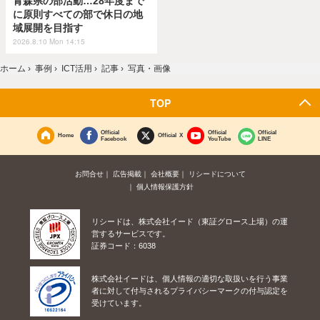
青森県の部活動…28年度まで
に原則すべての部で休日の地
域展開を目指す
2026.8.10 Mon 14:15
ホーム
›
事例
›
ICT活用
›
記事
›
写真・画像
TOP
Official
Official
Official
Home
Official X
Facebook
YouTube
LINE
お問合せ
広告掲載
会社概要
リシードについて
個人情報保護方針
リシードは、株式会社イード（東証グロース上場）の運
営するサービスです。
証券コード：6038
株式会社イードは、個人情報の適切な取扱いを行う事業
者に対して付与されるプライバシーマークの付与認定を
受けています。