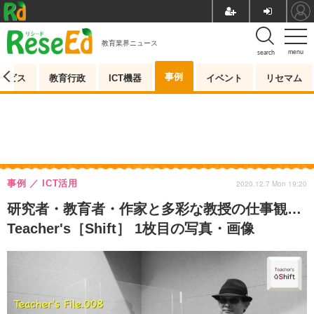
教育業界ニュース
menu
search
事例
ービス
教育行政
ICT機器
イベント
リセマム
事例
ICT活用
2020.12.7 Mon 19:20
研究者・教育者・作家と多彩な教授の仕事観…
Teacher's［Shift］ 1枚目の写真・画像