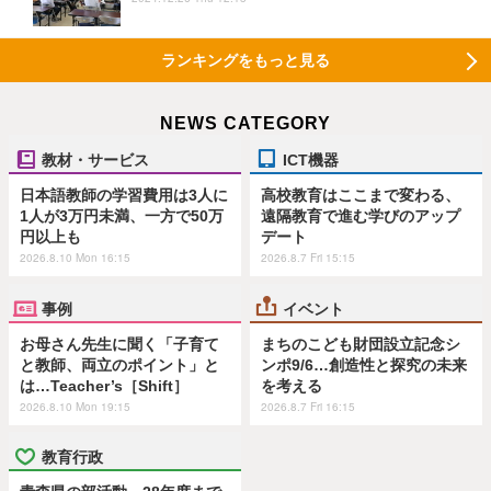
ランキングをもっと見る
NEWS CATEGORY
教材・サービス
ICT機器
日本語教師の学習費用は3人に
高校教育はここまで変わる、
1人が3万円未満、一方で50万
遠隔教育で進む学びのアップ
円以上も
デート
2026.8.10 Mon 16:15
2026.8.7 Fri 15:15
事例
イベント
お母さん先生に聞く「子育て
まちのこども財団設立記念シ
と教師、両立のポイント」と
ンポ9/6…創造性と探究の未来
は…Teacher’s［Shift］
を考える
2026.8.10 Mon 19:15
2026.8.7 Fri 16:15
教育行政