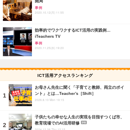
開局
事例
2020.10.12(月) 11:55
効率的でワクワクするICT活用の実践例…
iTeachers TV
事例
2020.11.25(水) 19:20
ICT活用アクセスランキング
お母さん先生に聞く「子育てと教師、両立のポイ
ント」とは…Teacher’s［Shift］
2026.8.10 Mon 19:15
子供たちの幸せな人生の実現を目指すつくば市、
教育現場でのAI活用研修
PR
2024.12.26 Thu 12:15